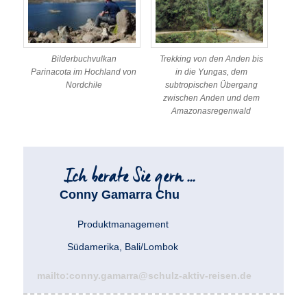
Bilderbuchvulkan
Trekking von den Anden bis
Parinacota im Hochland von
in die Yungas, dem
Nordchile
subtropischen Übergang
zwischen Anden und dem
Amazonasregenwald
Conny Gamarra Chu
Produktmanagement
Südamerika, Bali/Lombok
mailto:conny.gamarra@schulz-aktiv-reisen.de