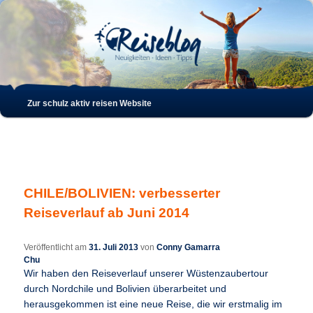
Such
Hauptmenü
Zur schulz aktiv reisen Website
Zum
Zum
Inhalt
sekundären
wechseln
Inhalt
CHILE/BOLIVIEN: verbesserter
wechseln
Reiseverlauf ab Juni 2014
Veröffentlicht am
31. Juli 2013
von
Conny Gamarra
Chu
Wir haben den Reiseverlauf unserer Wüstenzaubertour
durch Nordchile und Bolivien überarbeitet und
herausgekommen ist eine neue Reise, die wir erstmalig im