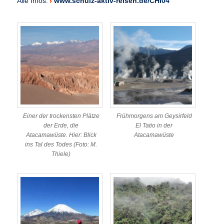
Alle Infos:
www.schulz-aktiv-reisen.de/CHI04
Einer der trockensten Plätze
Frühmorgens am Geysirfeld
der Erde, die
El Tatio in der
Atacamawüste. Hier: Blick
Atacamawüste
ins Tal des Todes (Foto: M.
Thiele)