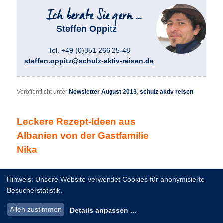
Steffen Oppitz
Tel. +49 (0)351 266 25-48
steffen.oppitz@schulz-aktiv-reisen.de
Veröffentlicht unter
Newsletter August 2013
,
schulz aktiv reisen
Leckere Rezept-Ideen aus
Albanien von der Gastfamilie
Nika
Veröffentlicht am
17. Juli 2013
von
Tanja Simrod
Hinweis: Unsere Website verwendet Cookies für anonymisierte
Besucherstatistik.
Allen zustimmen
Details anpassen
...