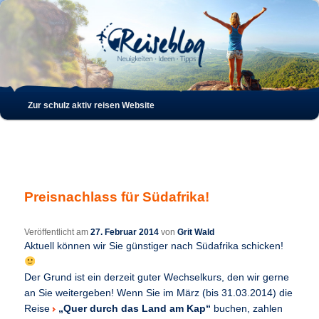
Such
Hauptmenü
Zur schulz aktiv reisen Website
Zum
Zum
Inhalt
sekundären
wechseln
Inhalt
Preisnachlass für Südafrika!
wechseln
Veröffentlicht am
27. Februar 2014
von
Grit Wald
Aktuell können wir Sie günstiger nach Südafrika schicken!
Der Grund ist ein derzeit guter Wechselkurs, den wir gerne
an Sie weitergeben! Wenn Sie im März (bis 31.03.2014) die
Reise
„Quer durch das Land am Kap“
buchen, zahlen