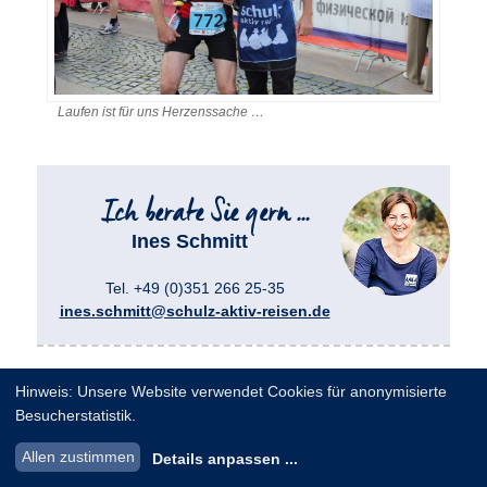
Laufen ist für uns Herzenssache …
Ines Schmitt
Tel. +49 (0)351 266 25-35
ines.schmitt@schulz-aktiv-reisen.de
Veröffentlicht unter
schulz aktiv reisen
,
Sport Februar 2014
Hinweis: Unsere Website verwendet Cookies für anonymisierte
Besucherstatistik.
Die Vätternrundan: einzigartiges
Allen zustimmen
Details anpassen
...
Raderlebnis im Juni