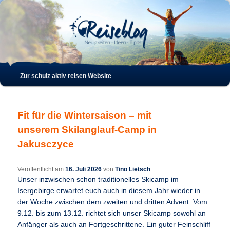
Such
Hauptmenü
Zur schulz aktiv reisen Website
Zum
Zum
Inhalt
sekundären
Fit für die Wintersaison – mit
wechseln
Inhalt
unserem Skilanglauf-Camp in
Jakusczyce
wechseln
Veröffentlicht am
16. Juli 2026
von
Tino Lietsch
Unser inzwischen schon traditionelles Skicamp im
Isergebirge erwartet euch auch in diesem Jahr wieder in
der Woche zwischen dem zweiten und dritten Advent. Vom
9.12. bis zum 13.12. richtet sich unser Skicamp sowohl an
Anfänger als auch an Fortgeschrittene. Ein guter Feinschliff