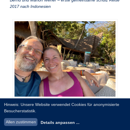
Bernd und Marion Wener – erste gemeinsame schulz Reise
2017 nach Indonesien
Bernd und Marion Wener in Indonesien
Hinweis: Unsere Website verwendet Cookies für anonymisierte
Besucherstatistik.
Ihre außergewöhnliche Geschichte haben Bernd und
Allen zustimmen
Details anpassen
...
Marion übrigens auch in einem Film festgehalten:
Terima