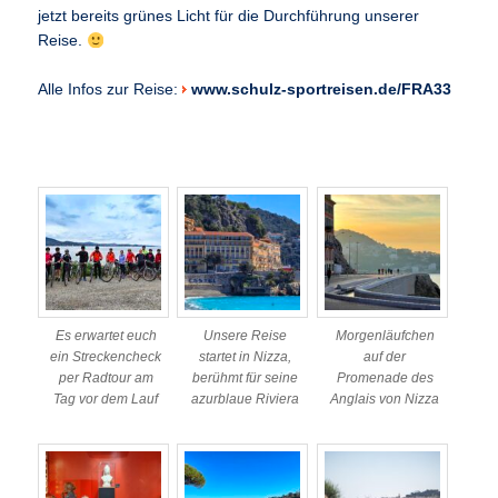
jetzt bereits grünes Licht für die Durchführung unserer
Reise.
Alle Infos zur Reise:
www.schulz-sportreisen.de/FRA33
Es erwartet euch
Unsere Reise
Morgenläufchen
ein Streckencheck
startet in Nizza,
auf der
per Radtour am
berühmt für seine
Promenade des
Tag vor dem Lauf
azurblaue Riviera
Anglais von Nizza