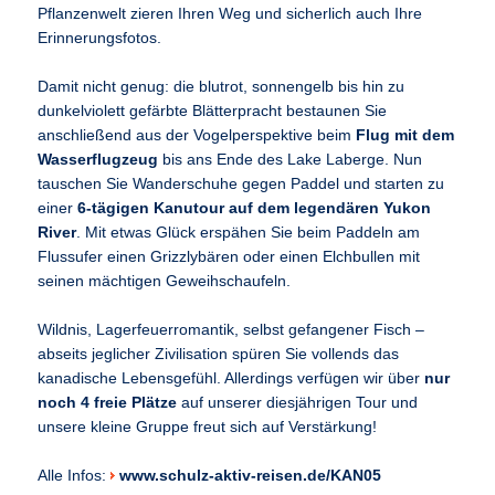
Pflanzenwelt zieren Ihren Weg und sicherlich auch Ihre
Erinnerungsfotos.
Damit nicht genug: die blutrot, sonnengelb bis hin zu
dunkelviolett gefärbte Blätterpracht bestaunen Sie
anschließend aus der Vogelperspektive beim
Flug mit dem
Wasserflugzeug
bis ans Ende des Lake Laberge. Nun
tauschen Sie Wanderschuhe gegen Paddel und starten zu
einer
6-tägigen Kanutour auf dem legendären Yukon
River
. Mit etwas Glück erspähen Sie beim Paddeln am
Flussufer einen Grizzlybären oder einen Elchbullen mit
seinen mächtigen Geweihschaufeln.
Wildnis, Lagerfeuerromantik, selbst gefangener Fisch –
abseits jeglicher Zivilisation spüren Sie vollends das
kanadische Lebensgefühl. Allerdings verfügen wir über
nur
noch 4 freie Plätze
auf unserer diesjährigen Tour und
unsere kleine Gruppe freut sich auf Verstärkung!
Alle Infos:
www.schulz-aktiv-reisen.de/KAN05