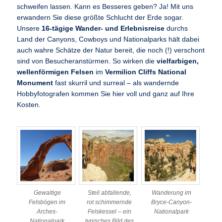
schweifen lassen. Kann es Besseres geben? Ja! Mit uns
erwandern Sie diese größte Schlucht der Erde sogar.
Unsere
16-tägige Wander- und Erlebnisreise
durchs
Land der Canyons, Cowboys und Nationalparks hält dabei
auch wahre Schätze der Natur bereit, die noch (!) verschont
sind von Besucheranstürmen. So wirken die
vielfarbigen,
wellenförmigen Felsen
im
Vermilion Cliffs National
Monument
fast skurril und surreal – als wandernde
Hobbyfotografen kommen Sie hier voll und ganz auf Ihre
Kosten.
Gewaltige
Steil abfallende,
Wanderung im
Felsbögen im
rot schimmernde
Bryce-Canyon-
Arches-
Felskessel – ein
Nationalpark
Nationalpark
typisches Bild des