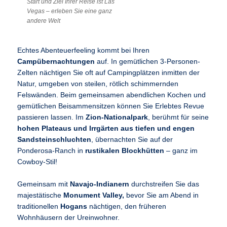
Start und Ziel Ihrer Reise ist Las
Vegas – erleben Sie eine ganz
andere Welt
Echtes Abenteuerfeeling kommt bei Ihren
Campübernachtungen
auf. In gemütlichen 3-Personen-
Zelten nächtigen Sie oft auf Campingplätzen inmitten der
Natur, umgeben von steilen, rötlich schimmernden
Felswänden. Beim gemeinsamen abendlichen Kochen und
gemütlichen Beisammensitzen können Sie Erlebtes Revue
passieren lassen. Im
Zion-Nationalpark
, berühmt für seine
hohen Plateaus und Irrgärten aus tiefen und engen
Sandsteinschluchten
, übernachten Sie auf der
Ponderosa-Ranch in
rustikalen Blockhütten
– ganz im
Cowboy-Stil!
Gemeinsam mit
Navajo-Indianern
durchstreifen Sie das
majestätische
Monument Valley,
bevor Sie am Abend in
traditionellen
Hogans
nächtigen, den früheren
Wohnhäusern der Ureinwohner.