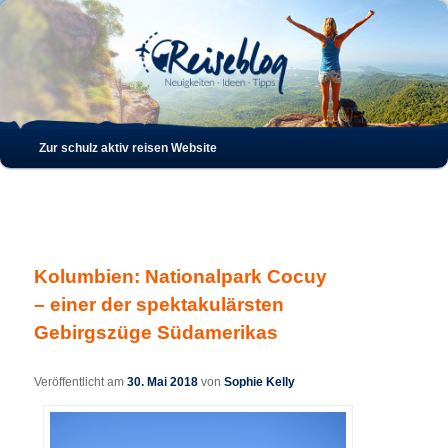
Such
Hauptmenü
Zur schulz aktiv reisen Website
Zum
Zum
Inhalt
sekundären
wechseln
Inhalt
Kolumbien: Nationalpark Cocuy
wechseln
– einer der spektakulärsten
Gebirgszüge Südamerikas
Veröffentlicht am
30. Mai 2018
von
Sophie Kelly