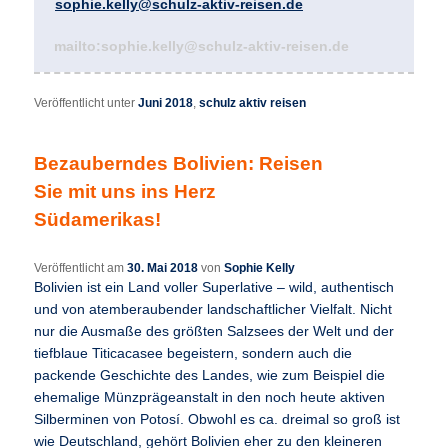
sophie.kelly@schulz-aktiv-reisen.de
mailto:sophie.kelly@schulz-aktiv-reisen.de
Veröffentlicht unter
Juni 2018
,
schulz aktiv reisen
Bezauberndes Bolivien: Reisen
Sie mit uns ins Herz
Südamerikas!
Veröffentlicht am
30. Mai 2018
von
Sophie Kelly
Bolivien ist ein Land voller Superlative – wild, authentisch
und von atemberaubender landschaftlicher Vielfalt. Nicht
nur die Ausmaße des größten Salzsees der Welt und der
tiefblaue Titicacasee begeistern, sondern auch die
packende Geschichte des Landes, wie zum Beispiel die
ehemalige Münzprägeanstalt in den noch heute aktiven
Silberminen von Potosí. Obwohl es ca. dreimal so groß ist
wie Deutschland, gehört Bolivien eher zu den kleineren