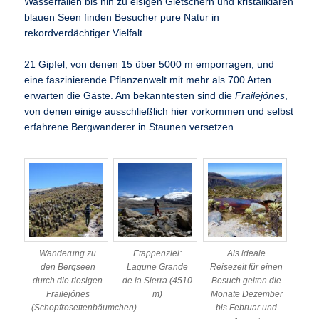
Wasserfällen bis hin zu eisigen Gletschern und kristallklaren
blauen Seen finden Besucher pure Natur in
rekordverdächtiger Vielfalt.
21 Gipfel, von denen 15 über 5000 m emporragen, und
eine faszinierende Pflanzenwelt mit mehr als 700 Arten
erwarten die Gäste. Am bekanntesten sind die
Frailejónes
,
von denen einige ausschließlich hier vorkommen und selbst
erfahrene Bergwanderer in Staunen versetzen.
Wanderung zu
Etappenziel:
Als ideale
den Bergseen
Lagune Grande
Reisezeit für einen
durch die riesigen
de la Sierra (4510
Besuch gelten die
Frailejónes
m)
Monate Dezember
(Schopfrosettenbäumchen)
bis Februar und