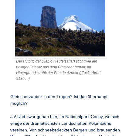
Der Pulpito del Diablo (Teufelsaltar) sticht wie ein
riesiger Felssitz aus dem Gletscher hervor; im
Hintergrund strahlt der Pan de Azucar („Zuckerbrot“,
5130 m)
Gletscherzauber in den Tropen? Ist das überhaupt
möglich?
Ja! Und zwar genau hier, im Nationalpark Cocuy, wo sich
einige der dramatischsten Landschaften Kolumbiens
vereinen. Von schneebedeckten Bergen und brausenden