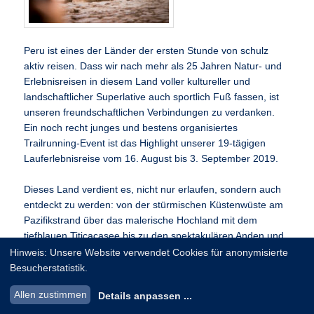
Peru ist eines der Länder der ersten Stunde von schulz
aktiv reisen. Dass wir nach mehr als 25 Jahren Natur- und
Erlebnisreisen in diesem Land voller kultureller und
landschaftlicher Superlative auch sportlich Fuß fassen, ist
unseren freundschaftlichen Verbindungen zu verdanken.
Ein noch recht junges und bestens organisiertes
Trailrunning-Event ist das Highlight unserer 19-tägigen
Lauferlebnisreise vom 16. August bis 3. September 2019.
Dieses Land verdient es, nicht nur erlaufen, sondern auch
entdeckt zu werden: von der stürmischen Küstenwüste am
Pazifikstrand über das malerische Hochland mit dem
tiefblauen Titicacasee bis zu den spektakulären Anden und
der mystischen Ruinenstadt Machu Picchu. Die
Hinweis: Unsere Website verwendet Cookies für anonymisierte
Reise kombiniert alle Höhepunkten des Landes ideal – auf
Besucherstatistik.
aktive und zugleich spannende Art! Dabei ermöglicht
Allen zustimmen
Details anpassen
...
unsere langjährige Erfahrung mit dem Tourablauf eine
optionale Akklimatisation für die Anden und es gibt