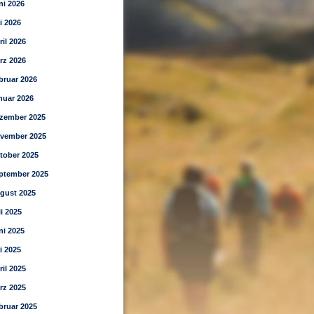
ni 2026
i 2026
ril 2026
rz 2026
bruar 2026
nuar 2026
zember 2025
vember 2025
tober 2025
ptember 2025
gust 2025
li 2025
ni 2025
i 2025
ril 2025
rz 2025
bruar 2025