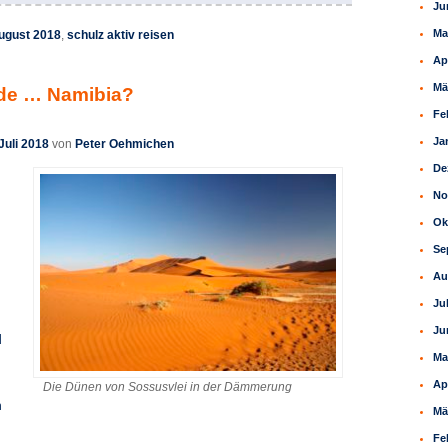
Ju
Ma
ugust 2018
,
schulz aktiv reisen
Ap
Mä
de … Namibia?
Fe
Ja
Juli 2018
von
Peter Oehmichen
De
No
Ok
Se
Au
Ju
Ju
d
Ma
Ap
Die Dünen von Sossusvlei in der Dämmerung
n
Mä
Fe