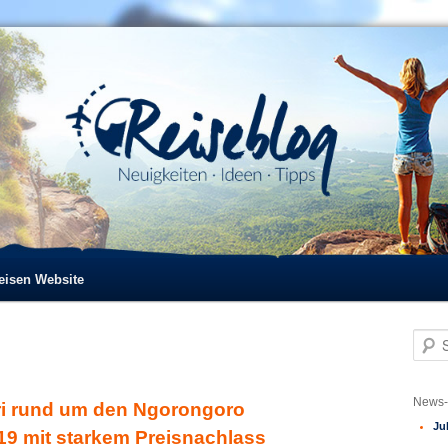
reisen Website
S
u
c
h
News-
i rund um den Ngorongoro
e
Ju
n
19 mit starkem Preisnachlass