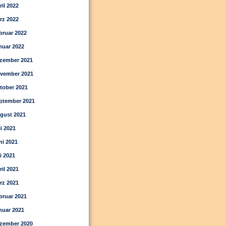
ril 2022
rz 2022
bruar 2022
nuar 2022
zember 2021
vember 2021
tober 2021
ptember 2021
gust 2021
li 2021
ni 2021
i 2021
ril 2021
rz 2021
bruar 2021
nuar 2021
zember 2020