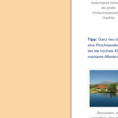
Nationalpark behe
die größte
Elefantenpopulati
Ostafrika
Tipp:
Ganz neu da
eine Pirschwander
der die höchste E
markante Affenbro
Basisstation: d