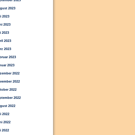
ptember 2023
gust 2023
li 2023
ni 2023
i 2023
ril 2023
rz 2023
bruar 2023
nuar 2023
zember 2022
vember 2022
tober 2022
ptember 2022
gust 2022
li 2022
ni 2022
i 2022