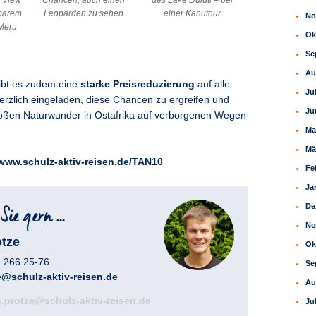
n View
Chancen, auch einen
des Lake Duluti – bei
barem
Leoparden zu sehen
einer Kanutour
No
 Meru
Ok
Se
Au
ibt es zudem eine
starke Preisreduzierung
auf alle
Ju
herzlich eingeladen, diese Chancen zu ergreifen und
Ju
roßen Naturwunder in Ostafrika auf verborgenen Wegen
Ma
Mä
www.schulz-aktiv-reisen.de/TAN10
Fe
Ja
De
No
tze
Ok
1 266 25-76
Se
@schulz-aktiv-reisen.de
Au
.protze@schulz-aktiv-reisen.de
Ju