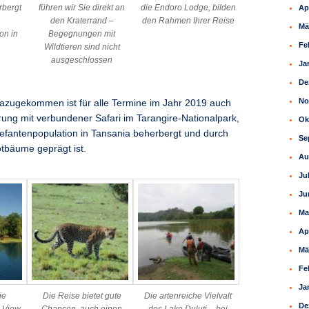
rbergt
führen wir Sie direkt an
die Endoro Lodge, bilden
Ap
den Kraterrand –
den Rahmen Ihrer Reise
Mä
on in
Begegnungen mit
Fe
Wildtieren sind nicht
ausgeschlossen
Ja
De
No
zugekommen ist für alle Termine im Jahr 2019 auch
ung mit verbundener Safari im Tarangire-Nationalpark,
Ok
lefantenpopulation in Tansania beherbergt und durch
Se
tbäume geprägt ist.
Au
Ju
Ju
Ma
Ap
Mä
Fe
Ja
ie
Die Reise bietet gute
Die artenreiche Vielvalt
De