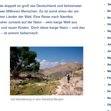
Ja
als doppelt so groß wie Deutschland und beheimatet
wei Millionen Menschen. Es ist somit eines der am
De
ten Länder der Welt. Eine Reise nach Namibia
No
daher zumeist auf die Natur – eine karge Welt aus
Ok
 und rauen Küsten. Doch diese karge Natur – und das
Se
– ist extrem farbenreich.
Au
Ju
Ju
Ma
Ap
Mä
Fe
Ja
De
No
Auf Wanderung in den Naukluft-Bergen
Ok