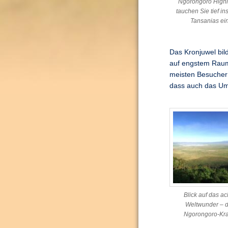
Ngorongoro High
tauchen Sie tief in
Tansanias ei
Das Kronjuwel bil
auf engstem Raum 
meisten Besucher 
dass auch das Umla
Blick auf das ac
Weltwunder – 
Ngorongoro-Kra