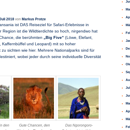
Ju
Ma
Ap
Juli 2018
von
Markus Protze
sania ist DAS Reiseziel für Safari-Erlebnisse in
Mä
er Region ist die Wildtierdichte so hoch, nirgendwo hat
Fe
 Chance, die berühmten
„Big Five“
(Löwe, Elefant,
Ja
 Kaffernbüffel und Leopard) mit so hoher
De
 zu sichten wie hier. Mehrere Nationalparks sind für
No
estiniert, wobei jeder durch seine individuelle Diversität
Ok
Se
Au
Ju
Ju
Ma
Ap
Mä
in den
Gute Chancen, den
Das Ngorongoro-
Fe