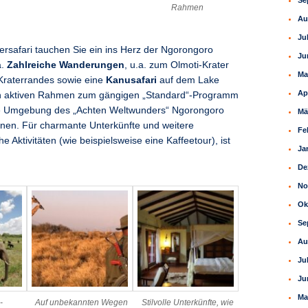
Se
Rahmen
Au
Ju
rsafari tauchen Sie ein ins Herz der Ngorongoro
Ju
a.
Zahlreiche Wanderungen
, u.a. zum Olmoti-Krater
Ma
Kraterrandes sowie eine
Kanusafari
auf dem Lake
Ap
nen aktiven Rahmen zum gängigen „Standard“-Programm
ie Umgebung des „Achten Weltwunders“ Ngorongoro
Mä
rnen. Für charmante Unterkünfte und weitere
Fe
 Aktivitäten (wie beispielsweise eine Kaffeetour), ist
Ja
De
No
Ok
Se
Au
Ju
Ju
Ma
-
Auf unbekannten Wegen
Stilvolle Unterkünfte, wie