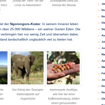
lands
„König der Tiere“ vor die
Schutzgebiet zählt zur
Ja
s Herz
Linse zu bekommen!
Heimat der Massai
n
De
No
Ok
det der
Ngorongoro-Krater
. In seinem Inneren leben
über 25.000 Wildtiere – ein wahrer Garten Eden. Die
Se
verbringen hier nur wenig Zeit und übersehen dabei,
Au
nd landschaftlich unglaublich viel zu bieten hat.
Ju
Ju
Ma
Ap
Mä
Fe
Ja
De
hte
Der König des Tarangire
Interessante Ausflüge,
No
der
Nationalparks auf
wie hier bei einer
ter
Augenhöhe
Kaffeeverkostung, bilden
Ok
einen genussvollen