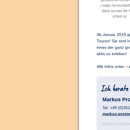
gemütliche Africa
Lodge mit wunder
Blick auf den Mt.
(4566 m)
Ab Januar 2019 g
Touren! Sie sind 
eines der ganz g
aktiv zu erleben!
Alle Infos unter:
Markus Pro
Tel. +49 (0)35
markus.protze
mailto:markus