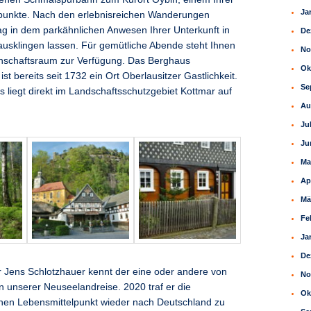
Ja
nkte. Nach den erlebnisreichen Wanderungen
g in dem parkähnlichen Anwesen Ihrer Unterkunft in
De
ausklingen lassen. Für gemütliche Abende steht Ihnen
No
schaftsraum zur Verfügung. Das Berghaus
Ok
st bereits seit 1732 ein Ort Oberlausitzer Gastlichkeit.
Se
s liegt direkt im Landschaftsschutzgebiet Kottmar auf
Au
Ju
Ju
Ma
Ap
Mä
Fe
Ja
De
r Jens Schlotzhauer kennt der eine oder andere von
No
on unserer Neuseelandreise. 2020 traf er die
Ok
nen Lebensmittelpunkt wieder nach Deutschland zu