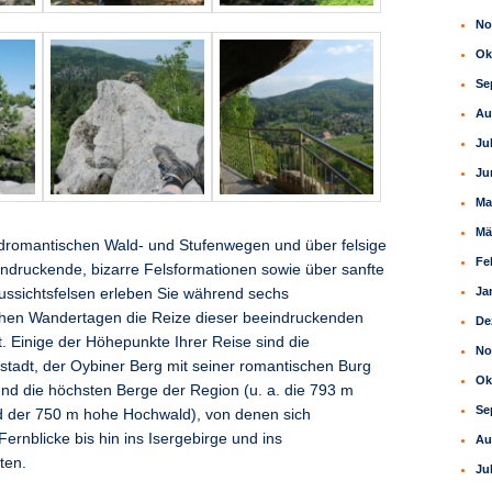
No
Ok
Se
Au
Ju
Ju
Ma
Mä
dromantischen Wald- und Stufenwegen und über felsige
Fe
indruckende, bizarre Felsformationen sowie über sanfte
Ja
ssichtsfelsen erleben Sie während sechs
hen Wandertagen die Reize dieser beeindruckenden
De
t. Einige der Höhepunkte Ihrer Reise sind die
No
stadt, der Oybiner Berg mit seiner romantischen Burg
Ok
und die höchsten Berge der Region (u. a. die 793 m
Se
 der 750 m hohe Hochwald), von denen sich
rnblicke bis hin ins Isergebirge und ins
Au
ten.
Ju