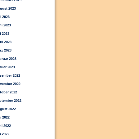
ptember 2023
gust 2023
li 2023
ni 2023
i 2023
ril 2023
rz 2023
bruar 2023
nuar 2023
zember 2022
vember 2022
tober 2022
ptember 2022
gust 2022
li 2022
ni 2022
i 2022