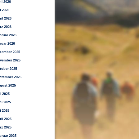
ni 2026
i 2026
ril 2026
rz 2026
bruar 2026
nuar 2026
zember 2025
vember 2025
tober 2025
ptember 2025
gust 2025
li 2025
ni 2025
i 2025
ril 2025
rz 2025
bruar 2025