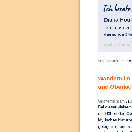
Diana Houf
+49 (0)351 26
diana.houf@sc
mailto:diana.
Veröffentlicht unter
A
Wandern im 
und Oberlau
Veröffentlicht am
31.
Bei dieser vielse
die Höhen des Obe
idyllisches Natur
gelegen ist und m