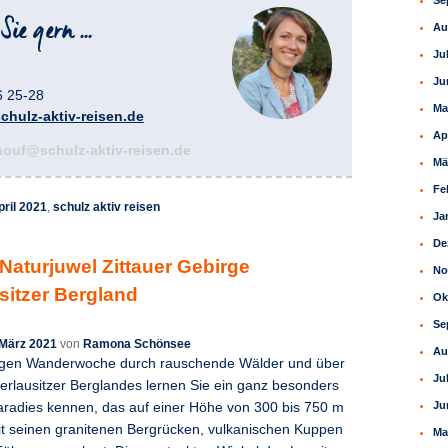
Se
Au
Ju
Ju
6 25-28
Ma
hulz-aktiv-reisen.de
Ap
houf@schulz-aktiv-reisen.de
Mä
Fe
pril 2021
,
schulz aktiv reisen
Ja
De
Naturjuwel Zittauer Gebirge
No
sitzer Bergland
Ok
Se
 März 2021
von
Ramona Schönsee
Au
itigen Wanderwoche durch rauschende Wälder und über
Ju
rlausitzer Berglandes lernen Sie ein ganz besonders
Ju
paradies kennen, das auf einer Höhe von 300 bis 750 m
it seinen granitenen Bergrücken, vulkanischen Kuppen
Ma