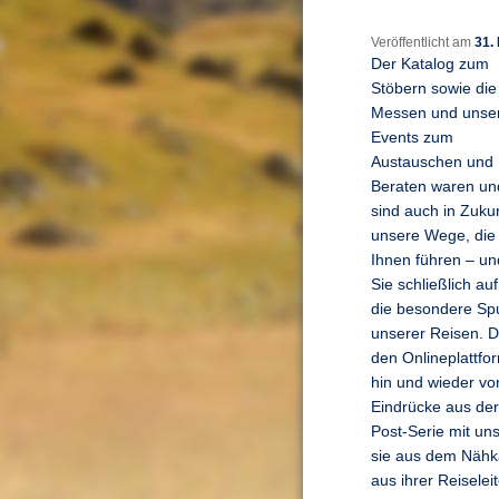
Veröffentlicht am
31.
Der Katalog zum
Stöbern sowie die
Messen und unse
Events zum
Austauschen und
Beraten waren un
sind auch in Zukun
unsere Wege, die
Ihnen führen – un
Sie schließlich auf
die besondere Sp
unserer Reisen. D
den Onlineplattf
hin und wieder vo
Eindrücke aus der 
Post-Serie mit un
sie aus dem Nähk
aus ihrer Reiselei