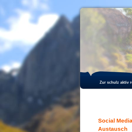
Hauptmenü
Zur schulz aktiv 
Zum
Zum
Inhalt
sekundären
wechseln
Inhalt
Social Media
wechseln
Austausch