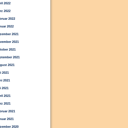
ril 2022
rz 2022
bruar 2022
nuar 2022
zember 2021
vember 2021
tober 2021
ptember 2021
gust 2021
li 2021
ni 2021
i 2021
ril 2021
rz 2021
bruar 2021
nuar 2021
zember 2020