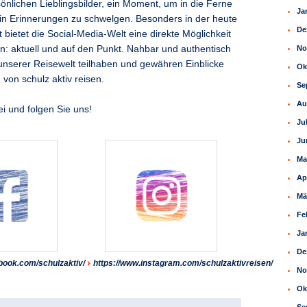
önlichen Lieblingsbilder, ein Moment, um in die Ferne
Ja
in Erinnerungen zu schwelgen. Besonders in der heute
De
t bietet die Social-Media-Welt eine direkte Möglichkeit
No
: aktuell und auf den Punkt. Nahbar und authentisch
 unserer Reisewelt teilhaben und gewähren Einblicke
Ok
n von schulz aktiv reisen.
Se
Au
i und folgen Sie uns!
Ju
Ju
Ma
Ap
Mä
Fe
Ja
De
book.com/schulzaktiv/
https://www.instagram.com/schulzaktivreisen/
No
Ok