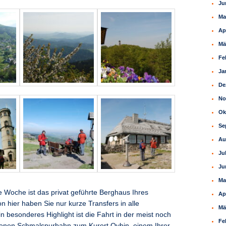
Ju
Ma
Ap
Mä
Fe
Ja
De
No
Ok
Se
Au
Ju
Ju
Ma
ie Woche ist das privat geführte Berghaus Ihres
Ap
n hier haben Sie nur kurze Transfers in alle
Mä
 besonderes Highlight ist die Fahrt in der meist noch
Fe
benen Schmalspurbahn zum Kurort Oybin, einem Ihrer