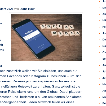
Ju
Ma
 März 2021
von
Diana Houf
Ap
Mä
re
Fe
Ja
d
De
ft
No
 zu
Ok
d
Se
Au
ur
och zusätzlich wollen wir Sie einladen, uns auch auf
Ju
ormen Facebook oder Instagram zu besuchen – um sich
Ju
n neuen Reiseangeboten inspirieren zu lassen oder
Ma
vielfältigen Reisewelt zu erhalten. Ganz aktuell ist die
Ap
seren Reiseleitern rund um den Globus. Dabei plaudern
ästchen und berichten u.a. von amüsanten Anekdoten
Mä
ter-Vergangenheit. Jeden Mittwoch teilen wir eines
Fe