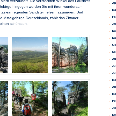
älern verzaubert. Die versteckten Winkel des Lausitzer
Ap
 Gebirge hingegen werden Sie mit ihren wundersam
Mä
tasieanregenden Sandsteinfelsen faszinieren. Und
Fe
e Mittelgebirge Deutschlands, zählt das Zittauer
einen schönsten.
Ja
De
No
Ok
Se
Au
Ju
Ju
Ma
Ap
Mä
Fe
Ja
De