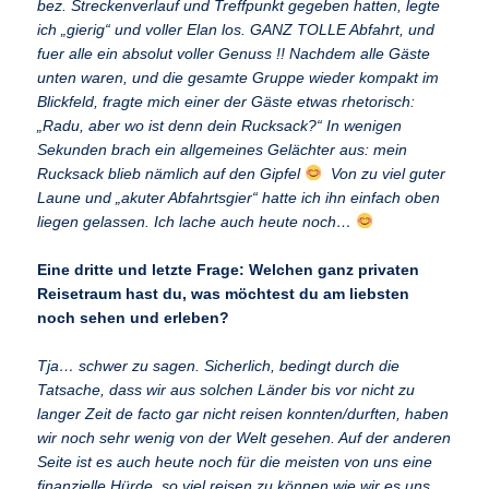
bez. Streckenverlauf und Treffpunkt gegeben hatten, legte
ich „gierig“ und voller Elan los. GANZ TOLLE Abfahrt, und
fuer alle ein absolut voller Genuss !! Nachdem alle Gäste
unten waren, und die gesamte Gruppe wieder kompakt im
Blickfeld, fragte mich einer der Gäste etwas rhetorisch:
„Radu, aber wo ist denn dein Rucksack?“ In wenigen
Sekunden brach ein allgemeines Gelächter aus: mein
Rucksack blieb nämlich auf den Gipfel
Von zu viel guter
Laune und „akuter Abfahrtsgier“ hatte ich ihn einfach oben
liegen gelassen. Ich lache auch heute noch…
Eine dritte und letzte Frage: Welchen ganz privaten
Reisetraum hast du, was möchtest du am liebsten
noch sehen und erleben?
Tja… schwer zu sagen. Sicherlich, bedingt durch die
Tatsache, dass wir aus solchen Länder bis vor nicht zu
langer Zeit de facto gar nicht reisen konnten/durften, haben
wir noch sehr wenig von der Welt gesehen. Auf der anderen
Seite ist es auch heute noch für die meisten von uns eine
finanzielle Hürde, so viel reisen zu können wie wir es uns