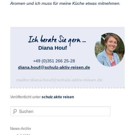
Aromen und ich muss für meine Küche etwas mitnehmen.
Diana Houf
+49 (0)351 266 25-28
diana.houf@schulz-aktiv-reisen.de
mailto:diana.houf@schulz-aktiv-reisen.de
Veröffentlicht unter
schulz aktiv reisen
S
u
c
h
News-Archiv
e