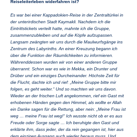
Reiseleiterleben widerfahren ist?
Es war bei einer Kappadokien-Reise in der Zentraltürkei in
der unterirdischen Stadt Kaymakli. Nachdem ich die
Eintrittstickets verteilt hatte, mahnte ich die Gruppe,
zusammenzubleiben und auf die Köpfe aufzupassen.
Langsam zwängten wir uns durch die Maulwurfsgänge ins
Zentrum des Labyrinths. An einer Kreuzung begann ich
über die Funktion der Räumlichkeiten zu informieren.
Währenddessen wurden wir von einer anderen Gruppe
überrannt. Schon war es wie in Mekka, ein Drunter und
Drüber und ein einziges Durcheinander. Höchste Zeit für
die Flucht, dachte ich und rief: „Meine Gruppe bitte mir
folgen, es geht weiter.“ Und so machten wir uns davon.
Wieder an der frischen Luft angekommen, rief ein Gast mit
erhobenen Händen gegen den Himmel, als wollte er Allah
ein Danke sagen für die Rettung, aber nein: „Meine Frau ist
weg … meine Frau ist weg!“ Ich wusste nicht ob er es aus
Freude oder Sorge sagte … Ich beruhigte den Gast und
erklärte ihm, dass jeder, der da rein gegangen ist, hier aus
dem einzigen Ausgang auch wieder heraus muss. Und