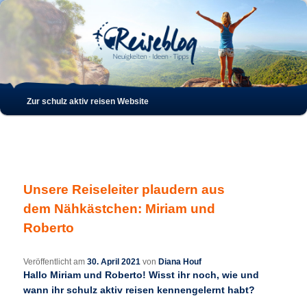
Such
Hauptmenü
Zur schulz aktiv reisen Website
Zum
Zum
Inhalt
sekundären
wechseln
Inhalt
Unsere Reiseleiter plaudern aus
wechseln
dem Nähkästchen: Miriam und
Roberto
Veröffentlicht am
30. April 2021
von
Diana Houf
Hallo Miriam und Roberto! Wisst ihr noch, wie und
wann ihr schulz aktiv reisen kennengelernt habt?