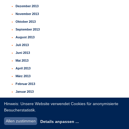
Dezember 2013
November 2013
Oktober 2013
September 2013
August 2013
Juli 2013
Juni 2013
Mai 2013
April 2013
März 2013
Februar 2013
Januar 2013
Dezember 2012
Hinweis: Unsere Website verwendet Cookies für anonymisierte
November 2012
Besucherstatistik.
Oktober 2012
Allen zustimmen
Details anpassen
...
September 2012