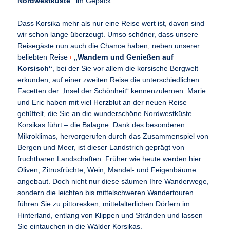
Nordwestküste“
im Gepäck.
Dass Korsika mehr als nur eine Reise wert ist, davon sind
wir schon lange überzeugt. Umso schöner, dass unsere
Reisegäste nun auch die Chance haben, neben unserer
beliebten Reise
„Wandern und Genießen auf
Korsisch“
, bei der Sie vor allem die korsische Bergwelt
erkunden, auf einer zweiten Reise die unterschiedlichen
Facetten der „Insel der Schönheit“ kennenzulernen. Marie
und Eric haben mit viel Herzblut an der neuen Reise
getüftelt, die Sie an die wunderschöne Nordwestküste
Korsikas führt – die Balagne. Dank des besonderen
Mikroklimas, hervorgerufen durch das Zusammenspiel von
Bergen und Meer, ist dieser Landstrich geprägt von
fruchtbaren Landschaften. Früher wie heute werden hier
Oliven, Zitrusfrüchte, Wein, Mandel- und Feigenbäume
angebaut. Doch nicht nur diese säumen Ihre Wanderwege,
sondern die leichten bis mittelschweren Wandertouren
führen Sie zu pittoresken, mittelalterlichen Dörfern im
Hinterland, entlang von Klippen und Stränden und lassen
Sie eintauchen in die Wälder Korsikas.