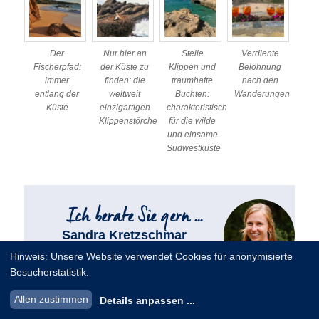
Der
Nur hier an
Steile
Verdiente
Fischerpfad:
der Küste zu
Klippen und
Belohnung
immer
finden: die
traumhafte
nach den
entlang der
weltweit
Buchten:
Wanderungen
Küste
einzigartigen
charakteristisch
Klippenstörche
für die wilde
und einsame
Südwestküste
Sandra Kretzschmar
Hinweis: Unsere Website verwendet Cookies für anonymisierte
Tel. +49 (0)351 266 25-27
Besucherstatistik.
sandra.kretzschmar@schulz-aktiv-
reisen.de
Allen zustimmen
Details anpassen
...