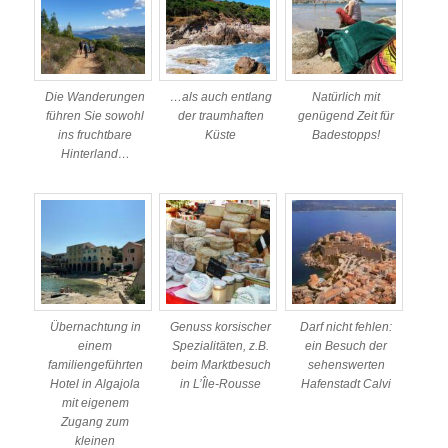
Die Wanderungen
…als auch entlang
Natürlich mit
führen Sie sowohl
der traumhaften
genügend Zeit für
ins fruchtbare
Küste
Badestopps!
Hinterland…
Übernachtung in
Genuss korsischer
Darf nicht fehlen:
einem
Spezialitäten, z.B.
ein Besuch der
familiengeführten
beim Marktbesuch
sehenswerten
Hotel in Algajola
in L’Île-Rousse
Hafenstadt Calvi
mit eigenem
Zugang zum
kleinen