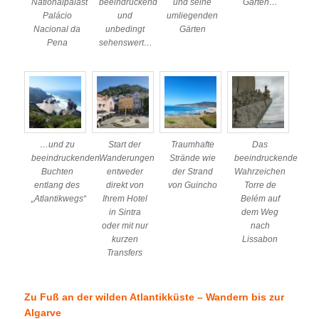
Nationalpalast
beeindruckend
und seine
Gärten…
Palácio
und
umliegenden
Nacional da
unbedingt
Gärten
Pena
sehenswert…
…und zu
Start der
Traumhafte
Das
beeindruckenden
Wanderungen
Strände wie
beeindruckende
Buchten
entweder
der Strand
Wahrzeichen
entlang des
direkt von
von Guincho
Torre de
„Atlantikwegs“
Ihrem Hotel
Belém auf
in Sintra
dem Weg
oder mit nur
nach
kurzen
Lissabon
Transfers
Zu Fuß an der wilden Atlantikküste – Wandern bis zur
Algarve