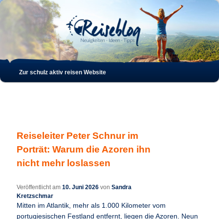
Such
Hauptmenü
Zur schulz aktiv reisen Website
Zum
Zum
Inhalt
sekundären
wechseln
Inhalt
Reiseleiter Peter Schnur im
wechseln
Porträt: Warum die Azoren ihn
nicht mehr loslassen
Veröffentlicht am
10. Juni 2026
von
Sandra
Kretzschmar
Mitten im Atlantik, mehr als 1.000 Kilometer vom
portugiesischen Festland entfernt, liegen die Azoren. Neun