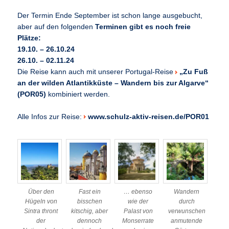
Der Termin Ende September ist schon lange ausgebucht,
aber auf den folgenden
Terminen gibt es noch freie
Plätze:
19.10. – 26.10.24
26.10. – 02.11.24
Die Reise kann auch mit unserer Portugal-Reise
„Zu Fuß
an der wilden Atlantikküste – Wandern bis zur Algarve“
(POR05)
kombiniert werden.
Alle Infos zur Reise:
www.schulz-aktiv-reisen.de/POR01
Über den
Fast ein
… ebenso
Wandern
Hügeln von
bisschen
wie der
durch
Sintra thront
kitschig, aber
Palast von
verwunschen
der
dennoch
Monserrate
anmutende