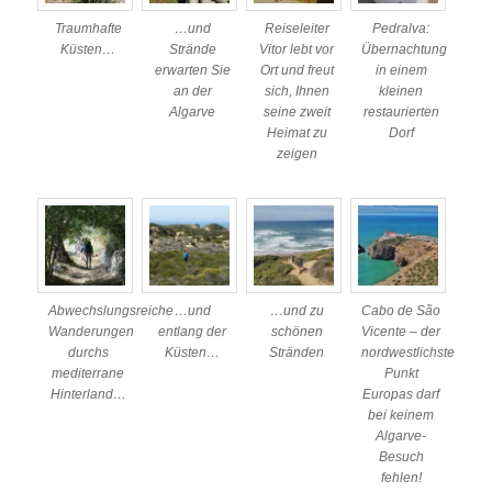
Traumhafte
…und
Reiseleiter
Pedralva:
Küsten…
Strände
Vitor lebt vor
Übernachtung
erwarten Sie
Ort und freut
in einem
an der
sich, Ihnen
kleinen
Algarve
seine zweit
restaurierten
Heimat zu
Dorf
zeigen
Abwechslungsreiche
…und
…und zu
Cabo de São
Wanderungen
entlang der
schönen
Vicente – der
durchs
Küsten…
Stränden
nordwestlichste
mediterrane
Punkt
Hinterland…
Europas darf
bei keinem
Algarve-
Besuch
fehlen!