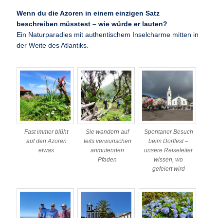
Wenn du die Azoren in einem einzigen Satz
beschreiben müsstest – wie würde er lauten?
Ein Naturparadies mit authentischem Inselcharme mitten in
der Weite des Atlantiks.
Fast immer blüht
Sie wandern auf
Spontaner Besuch
auf den Azoren
teils verwunschen
beim Dorffest –
etwas
anmutenden
unsere Reiseleiter
Pfaden
wissen, wo
gefeiert wird