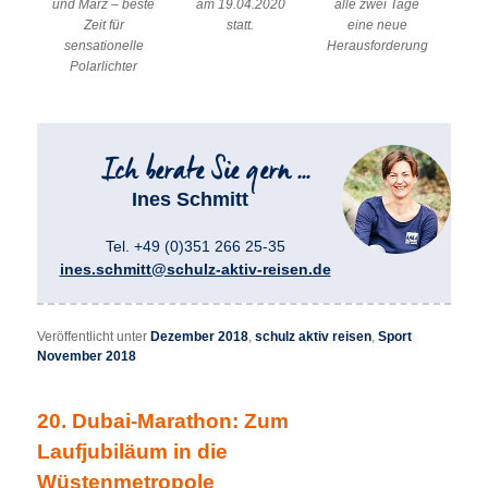
und März – beste
am 19.04.2020
alle zwei Tage
Zeit für
statt.
eine neue
sensationelle
Herausforderung
Polarlichter
Ines Schmitt
Tel. +49 (0)351 266 25-35
ines.schmitt@schulz-aktiv-reisen.de
Veröffentlicht unter
Dezember 2018
,
schulz aktiv reisen
,
Sport
November 2018
20. Dubai-Marathon: Zum
Laufjubiläum in die
Wüstenmetropole