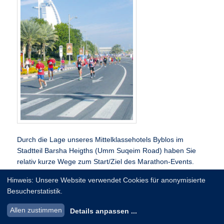
Durch die Lage unseres Mittelklassehotels Byblos im
Stadtteil Barsha Heigths (Umm Suqeim Road) haben Sie
relativ kurze Wege zum Start/Ziel des Marathon-Events.
Auch die Metro-Station Dubai Internet City ist nur fünf
Hinweis: Unsere Website verwendet Cookies für anonymisierte
Minuten vom Hotel entfernt.
Besucherstatistik.
Wir bieten ein kompaktes Programm rund um dieses Mega-
Allen zustimmen
Details anpassen
...
Event. Sie lernen auf unserer Stadtrundfahrt Dubai City