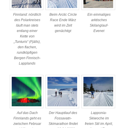
Finnland: nördlich
Beim Arctic Circle
Ein einmaliges
des Polarkreises
Race Ende März
arktisches
läuft man stets
wird im Zelt
Skilanglauf-
entlang einer
genächtigt
Evenet
Kette von
„Tunturis“ (Fjälls),
den flachen,
rundköpfigen
Bergen Finnisch-
Lapplands
Auf das Dach
Der Hauptlauf des
Lapponia-
Finnlands geht es
Fossavatn-
Skiwoche im
zwischen Februar
Skimarathon findet
freien Stil im April,