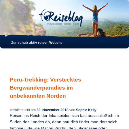
Such
Hauptmenü
Zur schulz aktiv reisen Website
Zum
Zum
Inhalt
sekundären
wechseln
Inhalt
Peru-Trekking: Verstecktes
wechseln
Bergwanderparadies im
unbekannten Norden
Veröffentlicht am
30. November 2018
von
Sophie Kelly
Reisen ins Reich der Inka spielen sich fast ausschließlich im
Süden des Landes ab, denn natürlich findet man dort solch
famose Orte wie Machu Picchu, den Titicacasee oder