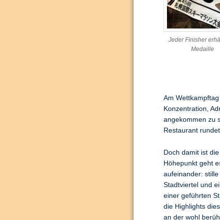
Jeder Finisher erhä
Medaille
Am Wettkampftag s
Konzentration, Ad
angekommen zu se
Restaurant rundet
Doch damit ist di
Höhepunkt geht es
aufeinander: still
Stadtviertel und e
einer geführten S
die Highlights die
an der wohl berüh