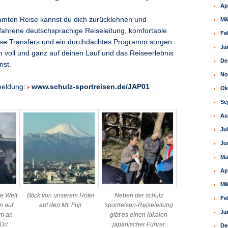
Ap
mten Reise kannst du dich zurücklehnen und
Mä
fahrene deutschsprachige Reiseleitung, komfortable
Fe
ose Transfers und ein durchdachtes Programm sorgen
Ja
ch voll und ganz auf deinen Lauf und das Reiseerlebnis
De
nst.
No
meldung:
www.schulz-sportreisen.de/JAP01
Ok
Se
Au
Ju
Ju
Ma
Ap
Mä
ne Welt
Blick von unserem Hotel
Neben der schulz
Fe
on auf
auf den Mt. Fuji
sportreisen-Reiseleitung
Ja
m an
gibt es einen lokalen
Ort
japanischer Führer
De