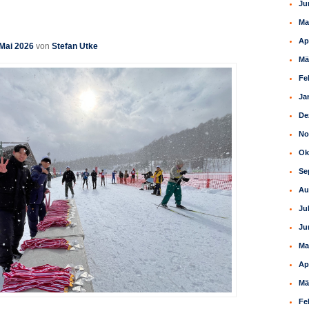
Ju
Ma
Ap
 Mai 2026
von
Stefan Utke
Mä
Fe
Ja
De
No
Ok
Se
Au
Ju
Ju
Ma
Ap
Mä
Fe