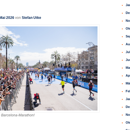
Ja
De
 Mai 2026
von
Stefan Utke
No
Ok
Se
Au
Ju
Ju
Ma
Ap
Mä
Fe
Ja
De
No
 Barcelona-Marathon!
Ok