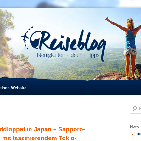
reisen Website
S
u
c
h
News-
ldloppet in Japan – Sapporo-
e
Ju
n
 mit faszinierendem Tokio-