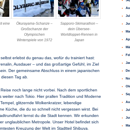
Se
Au
Ju
lt eine
Ōkurayama-Schanze –
Sapporo-Skimarathon –
Ju
Großschanze der
dein Übersee-
Ma
Olympischen
Worldloppet-Rennen in
Ap
Winterspiele von 1972
Japan
Mä
Fe
elbst erlebst du genau das, wofür du trainiert hast:
Ja
renalin, Ausdauer – und das großartige Gefühl, im Ziel
in. Der gemeinsame Abschluss in einem japanischen
De
 diesen Tag ab.
No
Ok
e Reise noch lange nicht vorbei. Nach dem sportlichen
Se
 weiter nach Tokio. Hier prallen Tradition und Moderne
Au
e Tempel, glitzernde Wolkenkratzer, lebendige
ine Küche, die du so schnell nicht vergessen wirst. Bei
Ju
tadtrundfahrt lernst du die Stadt kennen. Wir erkunden
Ju
ser unglaublichen Metropole. Unser Hotel befindet sich
Ma
mtesten Kreuzung der Welt im Stadtteil Shibuya.