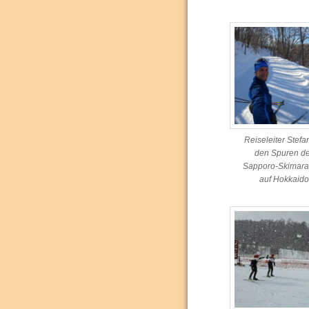
Reiseleiter Stefa
den Spuren d
Sapporo-Skimara
auf Hokkaid