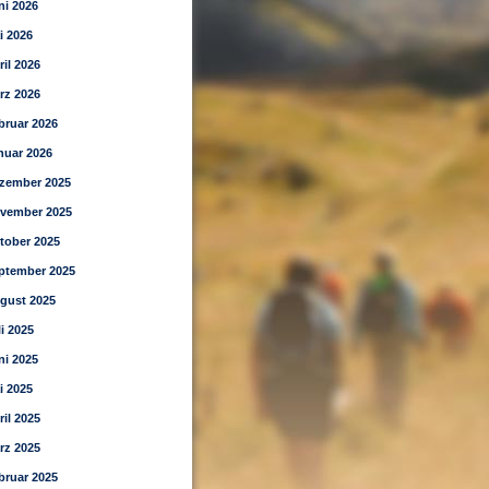
ni 2026
i 2026
ril 2026
rz 2026
bruar 2026
nuar 2026
zember 2025
vember 2025
tober 2025
ptember 2025
gust 2025
li 2025
ni 2025
i 2025
ril 2025
rz 2025
bruar 2025