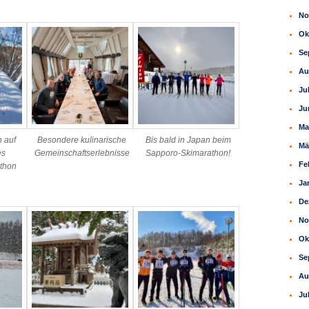
No
Ok
Se
Au
Ju
Ju
Ma
n auf
Besondere kulinarische
Bis bald in Japan beim
Mä
es
Gemeinschaftserlebnisse
Sapporo-Skimarathon!
Fe
thon
o
Ja
De
No
Ok
Se
Au
Ju