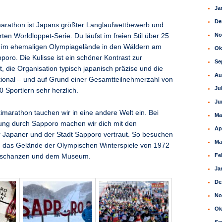
Ja
De
arathon ist Japans größter Langlaufwettbewerb und
No
ten Worldloppet-Serie. Du läufst im freien Stil über 25
r im ehemaligen Olympiagelände in den Wäldern am
Ok
pporo
. Die Kulisse ist ein schöner Kontrast zur
Se
, die Organisation typisch japanisch präzise und die
Au
ional – und auf Grund einer Gesamtteilnehmerzahl von
Ju
0 Sportlern sehr herzlich.
Ju
marathon tauchen wir in eine andere Welt ein. Bei
Ma
ung durch Sapporo machen wir dich mit den
Ap
 Japaner und der Stadt Sapporo vertraut. So besuchen
Mä
m das Gelände der Olympischen Winterspiele von 1972
Fe
ngschanzen und dem Museum.
Ja
De
No
Ok