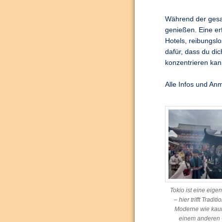
Während der gesa
genießen. Eine er
Hotels, reibungsl
dafür, dass du di
konzentrieren kan
Alle Infos und An
Tokio ist eine eige
– hier trifft Traditi
Moderne wie kau
einem anderen 