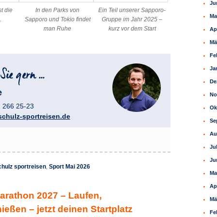
Ju
st die
In den Parks von
Ein Teil unserer Sapporo-
Ma
…
Sapporo und Tokio findet
Gruppe im Jahr 2025 –
man Ruhe
kurz vor dem Start
Ap
Mä
Fe
Ja
De
e
No
1 266 25-23
Ok
chulz-sportreisen.de
Se
Au
Ju
Ju
chulz sportreisen
,
Sport Mai 2026
Ma
Ap
arathon 2027 – Laufen,
Mä
ießen – jetzt deinen Startplatz
Fe