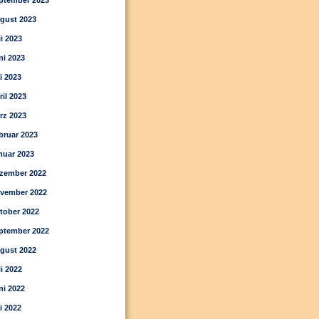
ptember 2023
gust 2023
li 2023
ni 2023
i 2023
ril 2023
rz 2023
bruar 2023
nuar 2023
zember 2022
vember 2022
tober 2022
ptember 2022
gust 2022
li 2022
ni 2022
i 2022