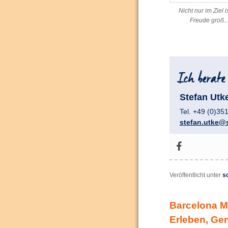
Nicht nur im Ziel i
Freude groß
Stefan Utk
Tel. +49 (0)35
stefan.utke@s
Veröffentlicht unter
s
Barcelona M
Erleben, Gen