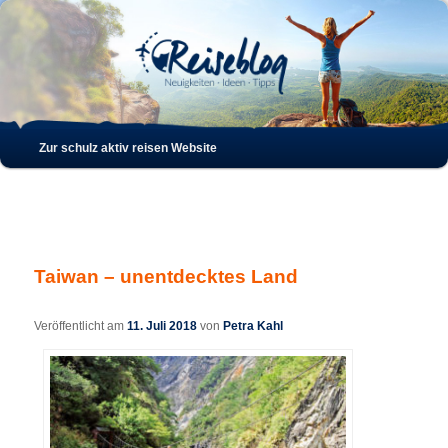
Such
Hauptmenü
Zur schulz aktiv reisen Website
Zum
Zum
Inhalt
sekundären
wechseln
Inhalt
Taiwan – unentdecktes Land
wechseln
Veröffentlicht am
11. Juli 2018
von
Petra Kahl