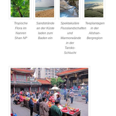
Tropische
Sandstrände
Spektakuläre
Teeplantagen
Flora im
an der Küste
Flusslandschaften
in der
Nanren
laden zum
und
Alishan-
Shan NP
Baden ein
Marmorwände
Bergregion
in der
Taroko-
Schlucht