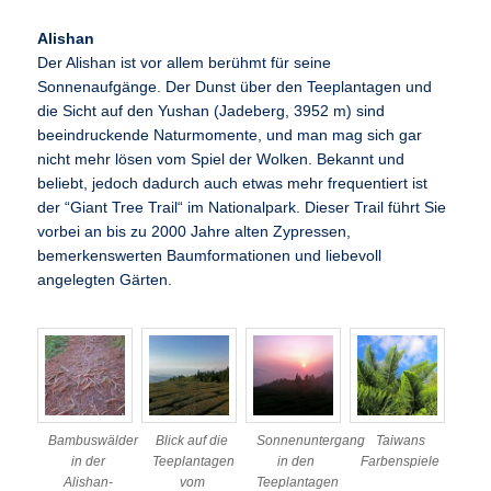
Alishan
Der Alishan ist vor allem berühmt für seine
Sonnenaufgänge. Der Dunst über den Teeplantagen und
die Sicht auf den Yushan (Jadeberg, 3952 m) sind
beeindruckende Naturmomente, und man mag sich gar
nicht mehr lösen vom Spiel der Wolken. Bekannt und
beliebt, jedoch dadurch auch etwas mehr frequentiert ist
der “Giant Tree Trail“ im Nationalpark. Dieser Trail führt Sie
vorbei an bis zu 2000 Jahre alten Zypressen,
bemerkenswerten Baumformationen und liebevoll
angelegten Gärten.
Bambuswälder
Blick auf die
Sonnenuntergang
Taiwans
in der
Teeplantagen
in den
Farbenspiele
Alishan-
vom
Teeplantagen