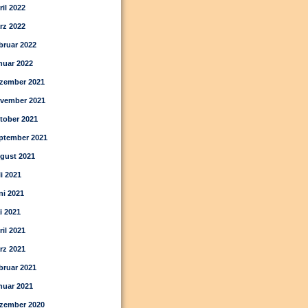
ril 2022
rz 2022
bruar 2022
nuar 2022
zember 2021
vember 2021
tober 2021
ptember 2021
gust 2021
li 2021
ni 2021
i 2021
ril 2021
rz 2021
bruar 2021
nuar 2021
zember 2020