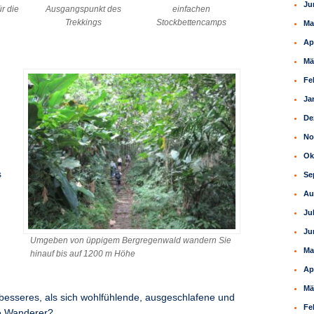
Ju
r die
Ausgangspunkt des
einfachen
Trekkings
Stockbettencamps
Ma
Ap
Mä
Fe
Ja
De
No
Ok
s
Se
Au
Ju
Ju
Umgeben von üppigem Bergregenwald wandern Sie
Ma
hinauf bis auf 1200 m Höhe
Ap
Mä
besseres, als sich wohlfühlende, ausgeschlafene und
Fe
te Wanderer?