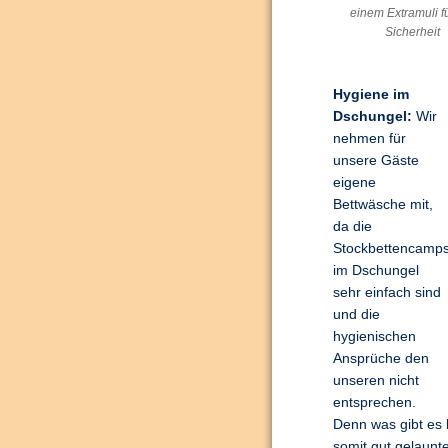
einem Extramuli fü
Sicherheit
Hygiene im
Dschungel:
Wir
nehmen für
unsere Gäste
eigene
Bettwäsche mit,
da die
Stockbettencamp
im Dschungel
sehr einfach sind
und die
hygienischen
Ansprüche den
unseren nicht
entsprechen.
Denn was gibt es 
somit gut gelaun