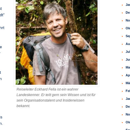
Ja
t
De
dt“
No
hrt
Ok
Se
Au
te
Ju
r
Ju
Ma
t
Ap
n
Mä
Reiseleiter Eckhard Fella ist ein wahrer
Fe
Landeskenner. Er teilt gern sein Wissen und ist für
Ja
sein Organisationstalent und Insiderwissen
bekannt.
De
No
is
Ok
n.