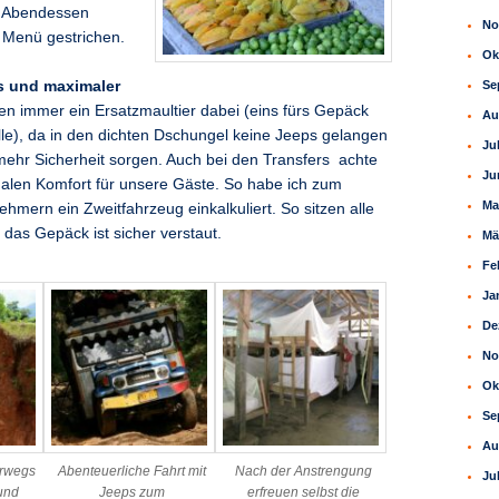
n Abendessen
No
 Menü gestrichen.
Ok
s und maximaler
Se
n immer ein Ersatzmaultier dabei (eins fürs Gepäck
Au
älle), da in den dichten Dschungel keine Jeeps gelangen
Ju
 mehr Sicherheit sorgen. Auch bei den Transfers achte
Ju
alen Komfort für unsere Gäste. So habe ich zum
Ma
nehmern ein Zweitfahrzeug einkalkuliert. So sitzen alle
as Gepäck ist sicher verstaut.
Mä
Fe
Ja
De
No
Ok
Se
Au
erwegs
Abenteuerliche Fahrt mit
Nach der Anstrengung
Ju
 und
Jeeps zum
erfreuen selbst die