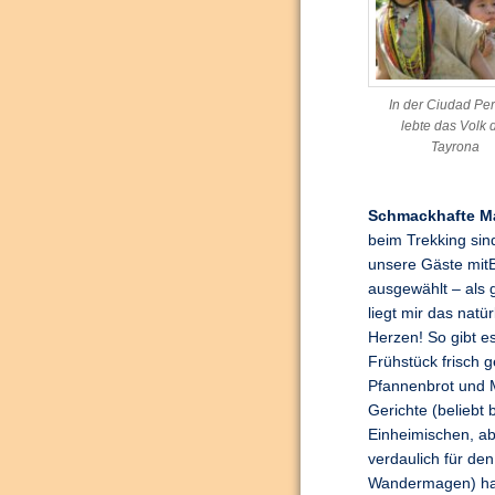
In der Ciudad Pe
lebte das Volk 
Tayrona
Schmackhafte Ma
beim Trekking sin
unsere Gäste mit
ausgewählt – als 
liegt mir das natü
Herzen! So gibt e
Frühstück frisch 
Pfannenbrot und Mü
Gerichte (beliebt 
Einheimischen, a
verdaulich für de
Wandermagen) hab