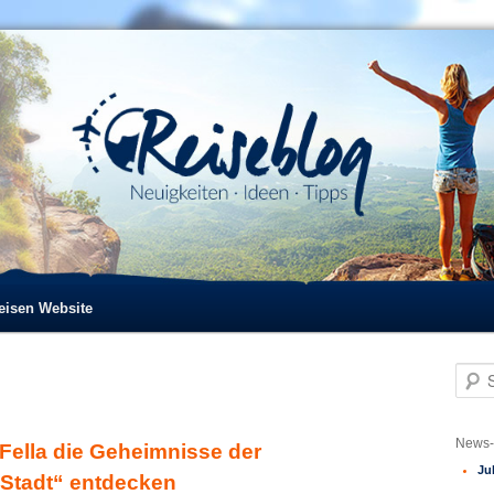
reisen Website
S
u
c
h
News-
Fella die Geheimnisse der
e
Ju
n
 Stadt“ entdecken