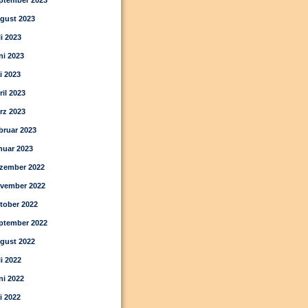
ptember 2023
gust 2023
li 2023
ni 2023
i 2023
ril 2023
rz 2023
bruar 2023
nuar 2023
zember 2022
vember 2022
tober 2022
ptember 2022
gust 2022
li 2022
ni 2022
i 2022