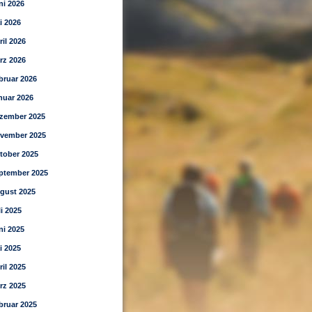
ni 2026
i 2026
ril 2026
rz 2026
bruar 2026
nuar 2026
zember 2025
vember 2025
tober 2025
ptember 2025
gust 2025
li 2025
ni 2025
i 2025
ril 2025
rz 2025
bruar 2025