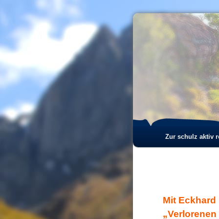
Hauptmenü
Zur schulz aktiv 
Zum
Zum
Inhalt
sekundären
wechseln
Inhalt
Mit Eckhard 
wechseln
„Verlorenen