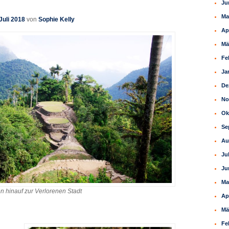
Ju
Ma
Juli 2018
von
Sophie Kelly
Ap
Mä
Fe
Ja
De
No
Ok
Se
Au
Ju
Ju
Ma
n hinauf zur Verlorenen Stadt
Ap
Mä
Fe