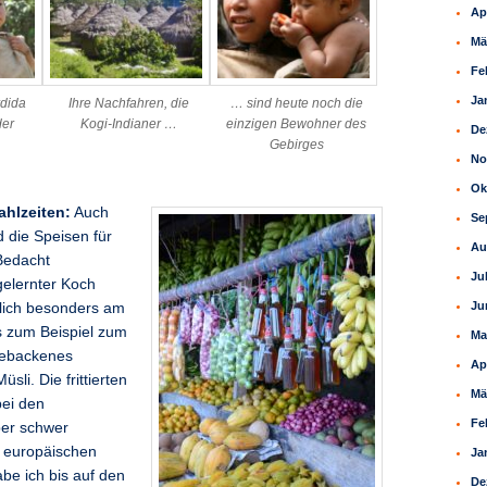
Ap
Mä
Fe
Ja
rdida
Ihre Nachfahren, die
… sind heute noch die
der
Kogi-Indianer …
einzigen Bewohner des
De
Gebirges
No
Ok
hlzeiten:
Auch
Se
d die Speisen für
Au
Bedacht
Ju
gelernter Koch
Ju
rlich besonders am
s zum Beispiel zum
Ma
gebackenes
Ap
sli. Die frittierten
Mä
bei den
Fe
ber schwer
n europäischen
Ja
e ich bis auf den
De