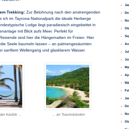
Ja
em Trekking:
Zur Belohnung nach den anstrengenden
De
ich im Tayrona-Nationalpark die ideale Herberge
No
ndestypische Lodge liegt paradiesisch eingebettet in
Ok
nanlage mit Blick aufs Meer. Perfekt für
Se
eisende sind hier die Hängematten im Freien. Hier
 die Seele baumeln lassen – an palmengesäumten
Au
ei sanftem Wellengang und glasklarem Wasser.
Ju
Ju
Ma
Ap
Mä
Fe
Ja
De
No
 der Karibik …
… an Traumstränden
Ok