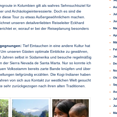
Se
ngroute in Kolumbien gilt als wahres Sehnsuchtsziel für
Au
er und Archäologieinteressierte. Doch es sind die
Ju
die diese Tour zu etwas Außergewöhnlichem machen.
Ju
chnet unseren detailverliebten Reiseleiter Eckhard
berichtet er, worauf er bei der Reiseplanung besonders
Ma
Ap
Mä
egegnungen:
Tief Eintauchen in eine andere Kultur hat
Fe
 Um unseren Gästen optimale Einblicke zu gewähren,
Ja
 30 Jahren selbst in Südamerika und besuche regelmäßig
 in der Sierra Nevada de Santa Marta. Nur so konnte ich
De
uen Volksstamm bereits zarte Bande knüpfen und über
No
tellungen tiefgründig erzählen. Die Kogi-Indianer haben
Ok
Jahren von sich aus Kontakt zur westlichen Welt gesucht
Se
te sehr zurückgezogen nach ihren alten Traditionen.
Au
Ju
Ju
Ma