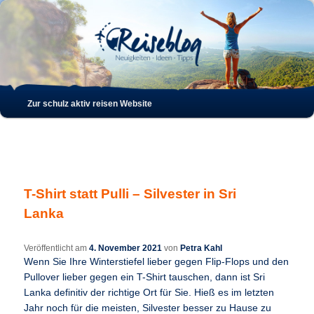
Such
Hauptmenü
Zur schulz aktiv reisen Website
Zum
Zum
Inhalt
sekundären
wechseln
Inhalt
T-Shirt statt Pulli – Silvester in Sri
wechseln
Lanka
Veröffentlicht am
4. November 2021
von
Petra Kahl
Wenn Sie Ihre Winterstiefel lieber gegen Flip-Flops und den
Pullover lieber gegen ein T-Shirt tauschen, dann ist Sri
Lanka definitiv der richtige Ort für Sie. Hieß es im letzten
Jahr noch für die meisten, Silvester besser zu Hause zu