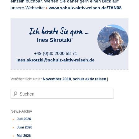
einzeln buchbar. Werfen Sie daher gern einen Blick auf
unsere Webseite:
www.schulz-aktiv-reisen.de/TAN08
Ines Skrotzki
+49 (0)30 2000 58-71
ines.skrotzki@schulz-aktiv-reisen.de
Veröffentlicht unter
November 2018
,
schulz aktiv reisen
|
S
u
c
h
News-Archiv
e
Juli 2026
n
Juni 2026
Mai 2026