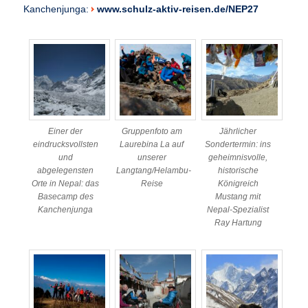
Kanchenjunga:
www.schulz-aktiv-reisen.de/NEP27
Einer der
Gruppenfoto am
Jährlicher
eindrucksvollsten
Laurebina La auf
Sondertermin: ins
und
unserer
geheimnisvolle,
abgelegensten
Langtang/Helambu-
historische
Orte in Nepal: das
Reise
Königreich
Basecamp des
Mustang mit
Kanchenjunga
Nepal-Spezialist
Ray Hartung