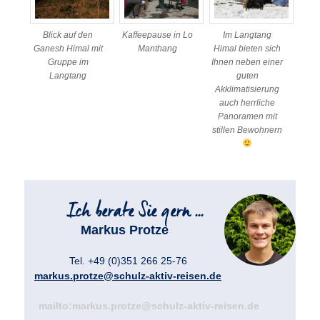
Blick auf den
Kaffeepause in Lo
Im Langtang
Ganesh Himal mit
Manthang
Himal bieten sich
Gruppe im
Ihnen neben einer
Langtang
guten
Akklimatisierung
auch herrliche
Panoramen mit
stillen Bewohnern
Markus Protze
Tel. +49 (0)351 266 25-76
markus.protze@schulz-aktiv-reisen.de
mailto:markus.protze@schulz-aktiv-reisen.de