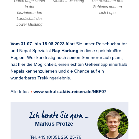
Durch urige Dörfer
Kloster in Mustang
Die Bewohner des
in der
Gebietes nennen
faszinierenden
sich Lopa
Landschaft des
Lower Mustang
Vom 31.07. bis 18.08.2023
führt Sie unser Reisebuchautor
und Nepal-Spezialist
Ray Hartung
in diese spektakuläre
Region. Wer kurzfristig noch seinen Sommerurlaub plant,
hat hier die Möglichkeit, einen echten Geheimtipp innerhalb
Nepals kennenzulernen und die Chance auf ein
wunderbares Trekkingerlebnis.
Alle Infos:
www.schulz-aktiv-reisen.de/NEP07
Markus Protze
Tel. +49 (0)351 266 25-76