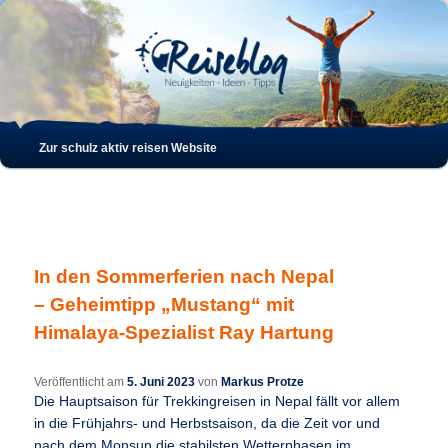
Such
Hauptmenü
Zur schulz aktiv reisen Website
Zum
Zum
Inhalt
sekundären
wechseln
Inhalt
In den Sommerferien nach Nepal
wechseln
– Geheimtipp „Mustang“ mit
Himalaya-Spezialist Ray Hartung
Veröffentlicht am
5. Juni 2023
von
Markus Protze
Die Hauptsaison für Trekkingreisen in Nepal fällt vor allem
in die Frühjahrs- und Herbstsaison, da die Zeit vor und
nach dem Monsun die stabilsten Wetterphasen im