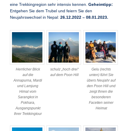
eine Trekkingregion sehr intensiv kennen.
Geheimtipp:
Entgehen Sie dem Trubel und feiern Sie den
Neujahrswechsel in Nepal:
26.12.2022 – 08.01.2023.
Herrlicher Blick
schulz „hoch drei“
Gelu (rechts
auf die
auf dem Poon Hill
unten) führt Sie
Annapurna, Mardi
übers Neujahr auf
und Lamjung
den Poon Hill und
Himal vom
zeigt Ihnen die
Sarangkot in
besonderen
Pokhara,
Facetten seiner
Ausgangspunkt
Heimat
Ihrer Trekkingtour