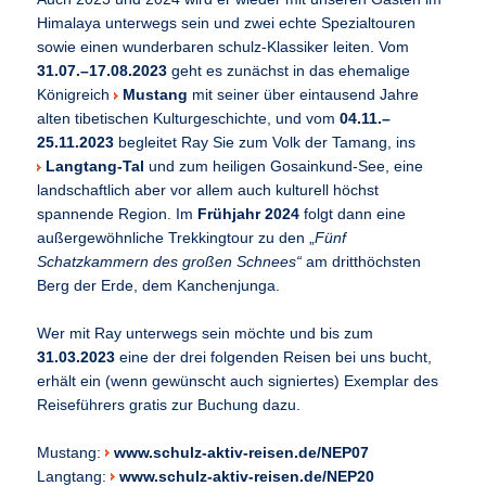
Himalaya unterwegs sein und zwei echte Spezialtouren
sowie einen wunderbaren schulz-Klassiker leiten. Vom
31.07.–17.08.2023
geht es zunächst in das ehemalige
Königreich
Mustang
mit seiner über eintausend Jahre
alten tibetischen Kulturgeschichte, und vom
04.11.–
25.11.2023
begleitet Ray Sie zum Volk der Tamang, ins
Langtang-Tal
und zum heiligen Gosainkund-See, eine
landschaftlich aber vor allem auch kulturell höchst
spannende Region. Im
Frühjahr 2024
folgt dann eine
außergewöhnliche Trekkingtour zu den „
Fünf
Schatzkammern des großen Schnees“
am dritthöchsten
Berg der Erde, dem Kanchenjunga.
Wer mit Ray unterwegs sein möchte und bis zum
31.03.2023
eine der drei folgenden Reisen bei uns bucht,
erhält ein (wenn gewünscht auch signiertes) Exemplar des
Reiseführers gratis zur Buchung dazu.
Mustang:
www.schulz-aktiv-reisen.de/NEP07
Langtang:
www.schulz-aktiv-reisen.de/NEP20