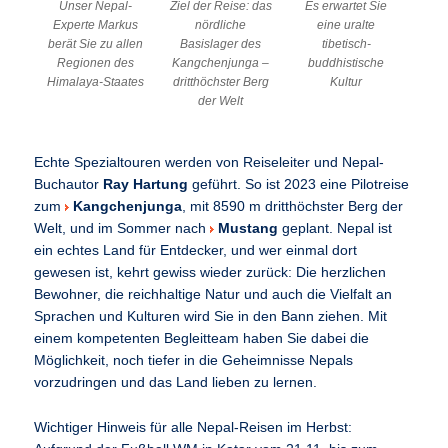
Unser Nepal-
Ziel der Reise: das
Es erwartet Sie
Experte Markus
nördliche
eine uralte
berät Sie zu allen
Basislager des
tibetisch-
Regionen des
Kangchenjunga –
buddhistische
Himalaya-Staates
dritthöchster Berg
Kultur
der Welt
Echte Spezialtouren werden von Reiseleiter und Nepal-
Buchautor
Ray Hartung
geführt. So ist 2023 eine Pilotreise
zum
Kangchenjunga
, mit 8590 m dritthöchster Berg der
Welt, und im Sommer nach
Mustang
geplant. Nepal ist
ein echtes Land für Entdecker, und wer einmal dort
gewesen ist, kehrt gewiss wieder zurück: Die herzlichen
Bewohner, die reichhaltige Natur und auch die Vielfalt an
Sprachen und Kulturen wird Sie in den Bann ziehen. Mit
einem kompetenten Begleitteam haben Sie dabei die
Möglichkeit, noch tiefer in die Geheimnisse Nepals
vorzudringen und das Land lieben zu lernen.
Wichtiger Hinweis für alle Nepal-Reisen im Herbst: