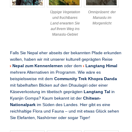
Üppige Vegetation
Omnipräsent: der
und fruchtbares
Manaslu im
Land erwarten Sie
Morgenlicht
auf Ihrem Weg ins
Manaslu-Gebiet
Falls Sie Nepal eher abseits der bekannten Pfade erkunden
wollen, haben wir mit unserer kulturell geprägten Reise
Nepal zum Kennenlernen
oder dem
Langtang Himal
mehrere Alternativen im Programm. Wie wäre es
beispielsweise mit dem
Community Trek Khopra Danda
mit fabelhaften Blicken auf den Dhaulagiri oder einer
Käseverkostung im tibetisch geprägten
Langtang Tal
in
Kyanjin Gompa? Kaum bekannt ist der
Chitwan-
Nationalpark
im Süden des Landes. Hier gibt es eine
reichhaltige Flora und Fauna – und mit etwas Glück sehen
Sie Elefanten, Nashörner oder sogar Tiger!