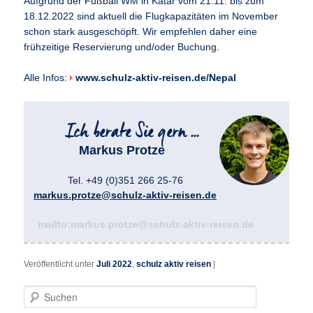
Aufgrund der Fußball WM in Katar vom 21.11. bis zum
18.12.2022 sind aktuell die Flugkapazitäten im November
schon stark ausgeschöpft. Wir empfehlen daher eine
frühzeitige Reservierung und/oder Buchung.
Alle Infos:
www.schulz-aktiv-reisen.de/Nepal
Markus Protze
Tel. +49 (0)351 266 25-76
markus.protze@schulz-aktiv-reisen.de
mailto:markus.protze@schulz-aktiv-reisen.de
Veröffentlicht unter
Juli 2022
,
schulz aktiv reisen
|
S
u