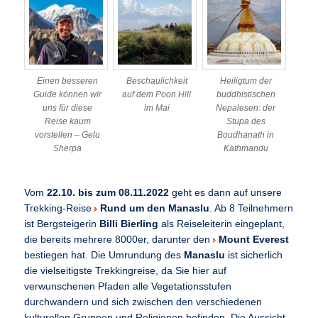
Einen besseren
Beschaulichkeit
Heiligtum der
Guide können wir
auf dem Poon Hill
buddhistischen
uns für diese
im Mai
Nepalesen: der
Reise kaum
Stupa des
vorstellen – Gelu
Boudhanath in
Sherpa
Kathmandu
Vom
22.10. bis zum 08.11.2022
geht es dann auf unsere
Trekking-Reise
Rund um den Manaslu
. Ab 8 Teilnehmern
ist Bergsteigerin
Billi Bierling
als Reiseleiterin eingeplant,
die bereits mehrere 8000er, darunter den
Mount Everest
bestiegen hat. Die Umrundung des
Manaslu
ist sicherlich
die vielseitigste Trekkingreise, da Sie hier auf
verwunschenen Pfaden alle Vegetationsstufen
durchwandern und sich zwischen den verschiedenen
kulturellen Gruppen und Religionen befinden. Die Aussicht