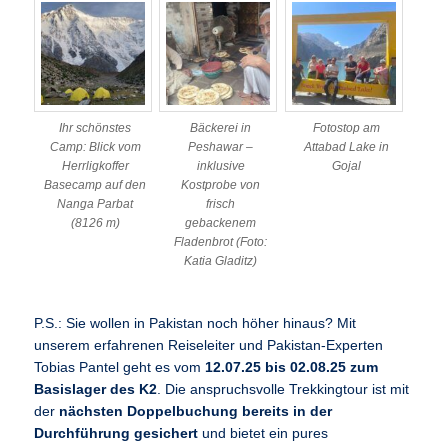
Ihr schönstes
Bäckerei in
Fotostop am
Camp: Blick vom
Peshawar –
Attabad Lake in
Herrligkoffer
inklusive
Gojal
Basecamp auf den
Kostprobe von
Nanga Parbat
frisch
(8126 m)
gebackenem
Fladenbrot (Foto:
Katia Gladitz)
P.S.: Sie wollen in Pakistan noch höher hinaus? Mit
unserem erfahrenen Reiseleiter und Pakistan-Experten
Tobias Pantel geht es vom
12.07.25 bis 02.08.25 zum
Basislager des K2
. Die anspruchsvolle Trekkingtour ist mit
der
nächsten Doppelbuchung bereits in der
Durchführung gesichert
und bietet ein pures