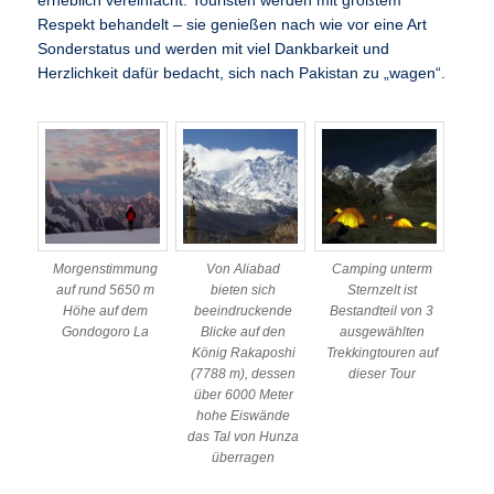
erheblich vereinfacht. Touristen werden mit größtem
Respekt behandelt – sie genießen nach wie vor eine Art
Sonderstatus und werden mit viel Dankbarkeit und
Herzlichkeit dafür bedacht, sich nach Pakistan zu „wagen“.
Morgenstimmung
Von Aliabad
Camping unterm
auf rund 5650 m
bieten sich
Sternzelt ist
Höhe auf dem
beeindruckende
Bestandteil von 3
Gondogoro La
Blicke auf den
ausgewählten
König Rakaposhi
Trekkingtouren auf
(7788 m), dessen
dieser Tour
über 6000 Meter
hohe Eiswände
das Tal von Hunza
überragen