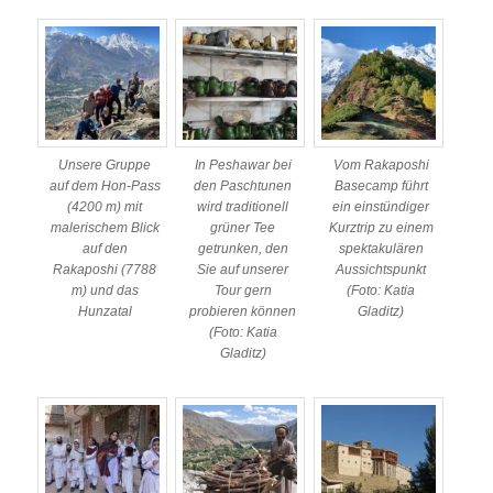
Unsere Gruppe
In Peshawar bei
Vom Rakaposhi
auf dem Hon-Pass
den Paschtunen
Basecamp führt
(4200 m) mit
wird traditionell
ein einstündiger
malerischem Blick
grüner Tee
Kurztrip zu einem
auf den
getrunken, den
spektakulären
Rakaposhi (7788
Sie auf unserer
Aussichtspunkt
m) und das
Tour gern
(Foto: Katia
Hunzatal
probieren können
Gladitz)
(Foto: Katia
Gladitz)