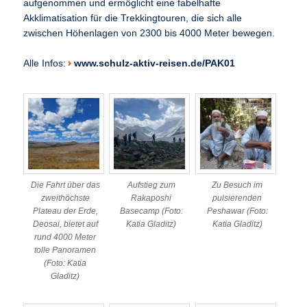
aufgenommen und ermöglicht eine fabelhafte
Akklimatisation für die Trekkingtouren, die sich alle
zwischen Höhenlagen von 2300 bis 4000 Meter bewegen.
Alle Infos:
www.schulz-aktiv-reisen.de/PAK01
Die Fahrt über das
Aufstieg zum
Zu Besuch im
zweithöchste
Rakaposhi
pulsierenden
Plateau der Erde,
Basecamp (Foto:
Peshawar (Foto:
Deosai, bietet auf
Katia Gladitz)
Katia Gladitz)
rund 4000 Meter
tolle Panoramen
(Foto: Katia
Gladitz)