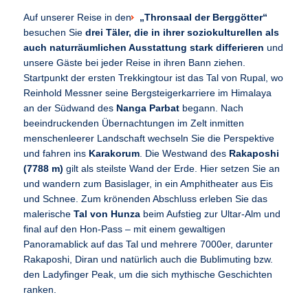
Auf unserer Reise in den
„Thronsaal der Berggötter“
besuchen Sie
drei Täler, die in ihrer soziokulturellen als
auch naturräumlichen Ausstattung stark differieren
und
unsere Gäste bei jeder Reise in ihren Bann ziehen.
Startpunkt der ersten Trekkingtour ist das Tal von Rupal, wo
Reinhold Messner seine Bergsteigerkarriere im Himalaya
an der Südwand des
Nanga Parbat
begann. Nach
beeindruckenden Übernachtungen im Zelt inmitten
menschenleerer Landschaft wechseln Sie die Perspektive
und fahren ins
Karakorum
. Die Westwand des
Rakaposhi
(7788 m)
gilt als steilste Wand der Erde. Hier setzen Sie an
und wandern zum Basislager, in ein Amphitheater aus Eis
und Schnee. Zum krönenden Abschluss erleben Sie das
malerische
Tal von Hunza
beim Aufstieg zur Ultar-Alm und
final auf den Hon-Pass – mit einem gewaltigen
Panoramablick auf das Tal und mehrere 7000er, darunter
Rakaposhi, Diran und natürlich auch die Bublimuting bzw.
den Ladyfinger Peak, um die sich mythische Geschichten
ranken.