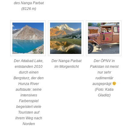
des Nanga Parbat
(8126 m)
Der Attabad Lake,
Der Nanga Parbat
Der ÖPNV in
entstanden 2010
im Morgenlicht
Pakistan ist meist
durch einen
nur sehr
Bergsturz, der den
rudimentär
Hunza River
ausgeprägt
aufstaute: seine
(Foto: Katia
intensives
Gladitz)
Farbenspiel
begeistert viele
Touristen auf
ihrem Weg nach
Norden