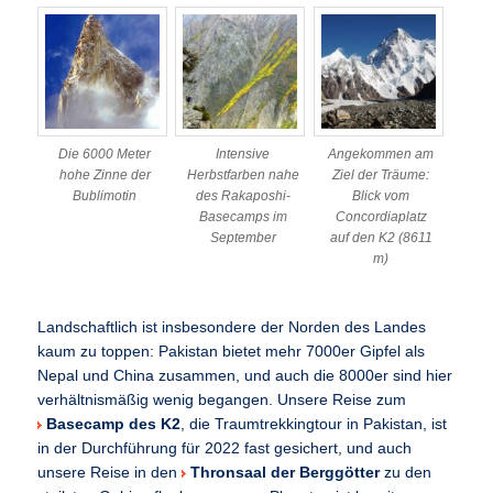
Die 6000 Meter
Intensive
Angekommen am
hohe Zinne der
Herbstfarben nahe
Ziel der Träume:
Bublimotin
des Rakaposhi-
Blick vom
Basecamps im
Concordiaplatz
September
auf den K2 (8611
m)
Landschaftlich ist insbesondere der Norden des Landes
kaum zu toppen: Pakistan bietet mehr 7000er Gipfel als
Nepal und China zusammen, und auch die 8000er sind hier
verhältnismäßig wenig begangen. Unsere Reise zum
Basecamp des K2
, die Traumtrekkingtour in Pakistan, ist
in der Durchführung für 2022 fast gesichert, und auch
unsere Reise in den
Thronsaal der Berggötter
zu den