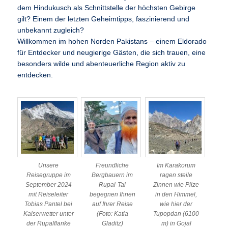
dem Hindukusch als Schnittstelle der höchsten Gebirge
gilt? Einem der letzten Geheimtipps, faszinierend und
unbekannt zugleich?
Willkommen im hohen Norden Pakistans – einem Eldorado
für Entdecker und neugierige Gästen, die sich trauen, eine
besonders wilde und abenteuerliche Region aktiv zu
entdecken.
Unsere
Freundliche
Im Karakorum
Reisegruppe im
Bergbauern im
ragen steile
September 2024
Rupal-Tal
Zinnen wie Pilze
mit Reiseleiter
begegnen Ihnen
in den Himmel,
Tobias Pantel bei
auf Ihrer Reise
wie hier der
Kaiserwetter unter
(Foto: Katia
Tupopdan (6100
der Rupalflanke
Gladitz)
m) in Gojal