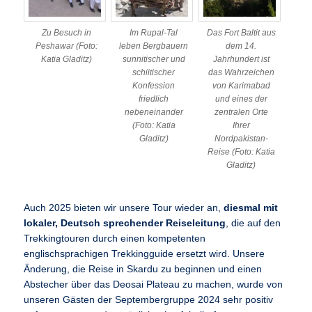
Zu Besuch in
Im Rupal-Tal
Das Fort Baltit aus
Peshawar (Foto:
leben Bergbauern
dem 14.
Katia Gladitz)
sunnitischer und
Jahrhundert ist
schiitischer
das Wahrzeichen
Konfession
von Karimabad
friedlich
und eines der
nebeneinander
zentralen Orte
(Foto: Katia
Ihrer
Gladitz)
Nordpakistan-
Reise (Foto: Katia
Gladitz)
Auch 2025 bieten wir unsere Tour wieder an,
diesmal mit
lokaler, Deutsch sprechender Reiseleitung
, die auf den
Trekkingtouren durch einen kompetenten
englischsprachigen Trekkingguide ersetzt wird. Unsere
Änderung, die Reise in Skardu zu beginnen und einen
Abstecher über das Deosai Plateau zu machen, wurde von
unseren Gästen der Septembergruppe 2024 sehr positiv