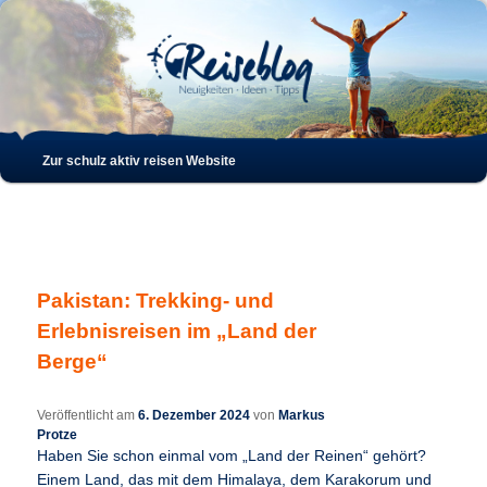
Such
Hauptmenü
Zur schulz aktiv reisen Website
Zum
Zum
Inhalt
sekundären
wechseln
Inhalt
Pakistan: Trekking- und
wechseln
Erlebnisreisen im „Land der
Berge“
Veröffentlicht am
6. Dezember 2024
von
Markus
Protze
Haben Sie schon einmal vom „Land der Reinen“ gehört?
Einem Land, das mit dem Himalaya, dem Karakorum und