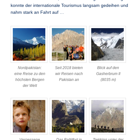
konnte der internationale Tourismus langsam gedeihen und
nahm stark an Fahrt auf …
Nordpakistan:
Seit 2018 bieten
Blick auf den
eine Reise zu den
wir Reisen nach
Gasherbrum II
höchsten Bergen
Pakistan an
(8035 m)
der Welt
Vergessene
Das Baltitfort in
Trekking unter der