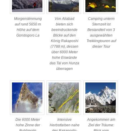
Morgenstimmung
Von Aliabad
Camping unterm
auf rund 5650 m
bieten sich
Sternzelt ist
Höhe auf dem
beeindruckende
Bestandteil von 3
Gondogoro La
Blicke auf den
ausgewählten
König Rakaposhi
Trekkingtouren auf
(7788 m), dessen
dieser Tour
über 6000 Meter
hohe Eiswände
das Tal von Hunza
überragen
Die 6000 Meter
Intensive
Angekommen am
hohe Zinne der
Herbstfarben nahe
Ziel der Träume:
Bublimotin
des Rakaposhi-
Blick vom