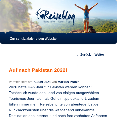
Such
Hauptmenü
Zur schulz aktiv reisen Website
Zum
Zum
Inhalt
sekundären
Beitrags-
←
Zurück
Weiter
→
Navigation
wechseln
Inhalt
Auf nach Pakistan 2022!
wechseln
Veröffentlicht am
7. Juni 2021
von
Markus Protze
2020 hätte DAS Jahr für Pakistan werden können:
Tatsächlich wurde das Land von einigen ausgewählten
Tourismus-Journalen als Geheimtipp deklariert, zudem
füllen immer mehr Reiseberichte von abenteuerlustigen
Rucksacktouristen über die weitgehend unbekannte
Destination das Internet, und nach fast zaghaften Anfängen