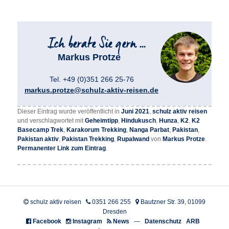
Markus Protze
Tel. +49 (0)351 266 25-76
markus.protze@schulz-aktiv-reisen.de
Dieser Eintrag wurde veröffentlicht in
Juni 2021
,
schulz aktiv reisen
und verschlagwortet mit
Geheimtipp
,
Hindukusch
,
Hunza
,
K2
,
K2
Basecamp Trek
,
Karakorum Trekking
,
Nanga Parbat
,
Pakistan
,
Pakistan aktiv
,
Pakistan Trekking
,
Rupalwand
von
Markus Protze
.
Permanenter Link zum Eintrag
.
schulz aktiv reisen
0351 266 255
Bautzner Str. 39, 01099
Dresden
Facebook
Instagram
News
—
Datenschutz
ARB