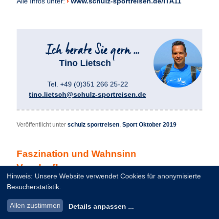
Alle Infos unter:
www.schulz-sportreisen.de/ITA11
Tino Lietsch
Tel. +49 (0)351 266 25-22
tino.lietsch@schulz-sportreisen.de
Veröffentlicht unter
schulz sportreisen
,
Sport Oktober 2019
Faszination und Wahnsinn
Vasalauf!
Hinweis: Unsere Website verwendet Cookies für anonymisierte
Besucherstatistik.
Veröffentlicht am
15. Oktober 2019
von
Tino Lietsch
Allen zustimmen
Details anpassen
...