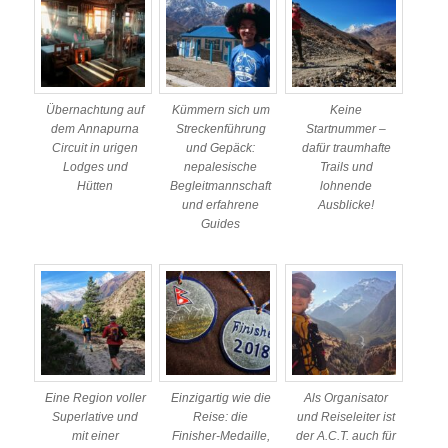
Übernachtung auf
Kümmern sich um
Keine
dem Annapurna
Streckenführung
Startnummer –
Circuit in urigen
und Gepäck:
dafür traumhafte
Lodges und
nepalesische
Trails und
Hütten
Begleitmannschaft
lohnende
und erfahrene
Ausblicke!
Guides
Eine Region voller
Einzigartig wie die
Als Organisator
Superlative und
Reise: die
und Reiseleiter ist
mit einer
Finisher-Medaille,
der A.C.T. auch für