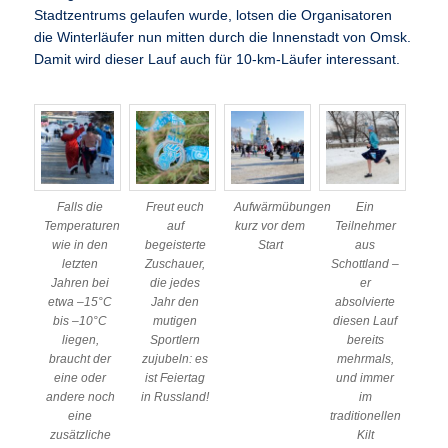
Stadtzentrums gelaufen wurde, lotsen die Organisatoren
die Winterläufer nun mitten durch die Innenstadt von Omsk.
Damit wird dieser Lauf auch für 10-km-Läufer interessant.
Falls die
Freut euch
Aufwärmübungen
Ein
Temperaturen
auf
kurz vor dem
Teilnehmer
wie in den
begeisterte
Start
aus
letzten
Zuschauer,
Schottland –
Jahren bei
die jedes
er
etwa –15°C
Jahr den
absolvierte
bis –10°C
mutigen
diesen Lauf
liegen,
Sportlern
bereits
braucht der
zujubeln: es
mehrmals,
eine oder
ist Feiertag
und immer
andere noch
in Russland!
im
eine
traditionellen
zusätzliche
Kilt