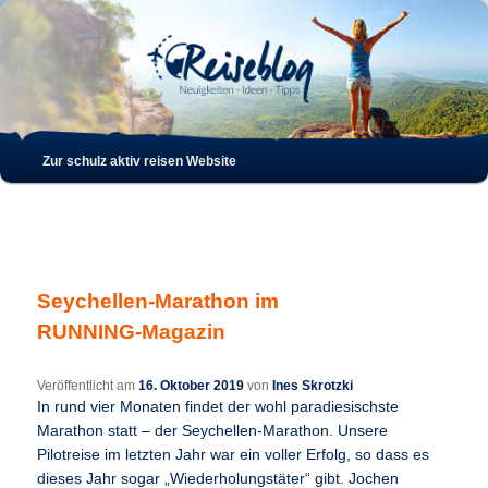
Such
Hauptmenü
Zur schulz aktiv reisen Website
Zum
Zum
Inhalt
sekundären
wechseln
Inhalt
Seychellen-Marathon im
wechseln
RUNNING-Magazin
Veröffentlicht am
16. Oktober 2019
von
Ines Skrotzki
In rund vier Monaten findet der wohl paradiesischste
Marathon statt – der Seychellen-Marathon. Unsere
Pilotreise im letzten Jahr war ein voller Erfolg, so dass es
dieses Jahr sogar „Wiederholungstäter“ gibt. Jochen