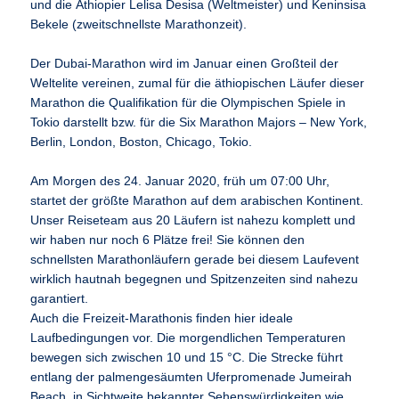
und die Äthiopier Lelisa Desisa (Weltmeister) und Keninsisa
Bekele (zweitschnellste Marathonzeit).
Der Dubai-Marathon wird im Januar einen Großteil der
Weltelite vereinen, zumal für die äthiopischen Läufer dieser
Marathon die Qualifikation für die Olympischen Spiele in
Tokio darstellt bzw. für die Six Marathon Majors – New York,
Berlin, London, Boston, Chicago, Tokio.
Am Morgen des 24. Januar 2020, früh um 07:00 Uhr,
startet der größte Marathon auf dem arabischen Kontinent.
Unser Reiseteam aus 20 Läufern ist nahezu komplett und
wir haben nur noch 6 Plätze frei! Sie können den
schnellsten Marathonläufern gerade bei diesem Laufevent
wirklich hautnah begegnen und Spitzenzeiten sind nahezu
garantiert.
Auch die Freizeit-Marathonis finden hier ideale
Laufbedingungen vor. Die morgendlichen Temperaturen
bewegen sich zwischen 10 und 15 °C. Die Strecke führt
entlang der palmengesäumten Uferpromenade Jumeirah
Beach, in Sichtweite bekannter Sehenswürdigkeiten wie