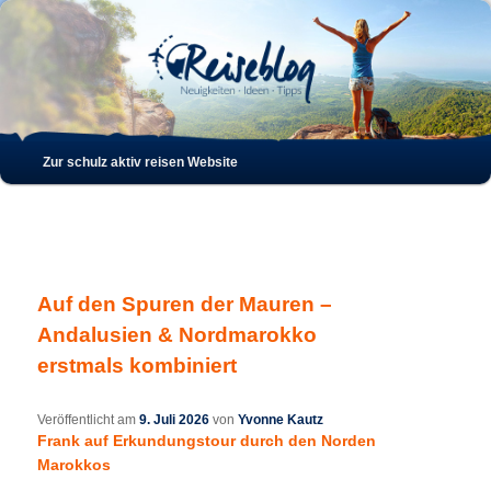
Such
Hauptmenü
Zur schulz aktiv reisen Website
Zum
Zum
Inhalt
sekundären
wechseln
Inhalt
Auf den Spuren der Mauren –
wechseln
Andalusien & Nordmarokko
erstmals kombiniert
Veröffentlicht am
9. Juli 2026
von
Yvonne Kautz
Frank auf Erkundungstour durch den Norden
Marokkos