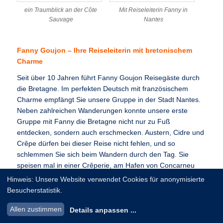
ein Traumblick an der Côte
Mit Reiseleiterin Fanny in
Sauvage
Nantes
Fanny Goujon – Ihre Reiseleiterin mit bretonischem
Charme
Seit über 10 Jahren führt Fanny Goujon Reisegäste durch
die Bretagne. Im perfekten Deutsch mit französischem
Charme empfängt Sie unsere Gruppe in der Stadt Nantes.
Neben zahlreichen Wanderungen konnte unsere erste
Gruppe mit Fanny die Bretagne nicht nur zu Fuß
entdecken, sondern auch erschmecken. Austern, Cidre und
Crêpe dürfen bei dieser Reise nicht fehlen, und so
schlemmen Sie sich beim Wandern durch den Tag. Sie
speisen mal in einer Crêperie, am Hafen von Concarneu
mit Ausblick auf die Jachten oder schlürfen den Cidre aus
Hinweis: Unsere Website verwendet Cookies für anonymisierte
der typisch bretonischen Bolée, einer kleinen bauchigen
Besucherstatistik.
Keramiktasse.
Allen zustimmen
Details anpassen
...