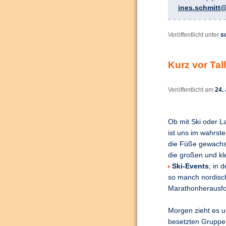
ines.schmitt@
Veröffentlicht unter
s
Kurz vor Tal
Veröffentlicht am
24.
Ob mit Ski oder L
ist uns im wahrst
die Füße gewachs
die großen und kl
Ski-Events
; in 
so manch nordisc
Marathonherausfo
Morgen zieht es un
besetzten Gruppe 