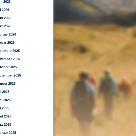
ni 2026
i 2026
ril 2026
rz 2026
bruar 2026
nuar 2026
zember 2025
vember 2025
tober 2025
ptember 2025
gust 2025
li 2025
ni 2025
i 2025
ril 2025
rz 2025
bruar 2025