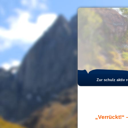
Hauptmenü
Zur schulz aktiv 
Zum
Zum
Inhalt
sekundären
wechseln
Inhalt
„Verrückt!“
wechseln