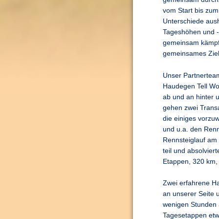
vom Start bis zum 
Unterschiede aush
Tageshöhen und -t
gemeinsam kämpfe
gemeinsames Zie
Unser Partnerteam
Haudegen Tell Wol
ab und an hinter 
gehen zwei Transal
die einiges vorzu
und u.a. den Renn
Rennsteiglauf am
teil und absolvier
Etappen, 320 km, 
Zwei erfahrene H
an unserer Seite 
wenigen Stunden
Tagesetappen etwa