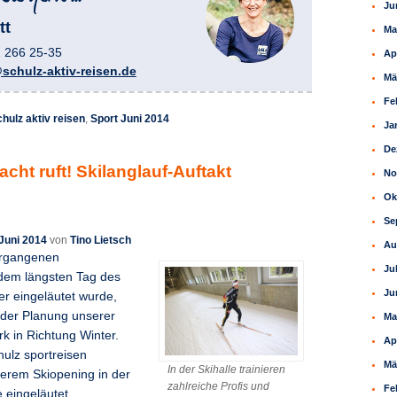
Ju
tt
Ma
1 266 25-35
Ap
schulz-aktiv-reisen.de
Mä
Fe
chulz aktiv reisen
,
Sport Juni 2014
Ja
De
acht ruft! Skilanglauf-Auftakt
No
Ok
Se
 Juni 2014
von
Tino Lietsch
Au
rgangenen
Ju
em längsten Tag des
Ju
r eingeläutet wurde,
 der Planung unserer
Ma
rk in Richtung Winter.
Ap
hulz sportreisen
Mä
In der Skihalle trainieren
nserem Skiopening in der
zahlreiche Profis und
Fe
 eingeläutet.