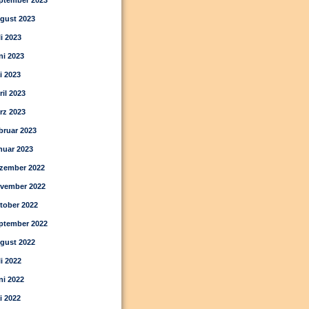
ptember 2023
gust 2023
li 2023
ni 2023
i 2023
ril 2023
rz 2023
bruar 2023
nuar 2023
zember 2022
vember 2022
tober 2022
ptember 2022
gust 2022
li 2022
ni 2022
i 2022