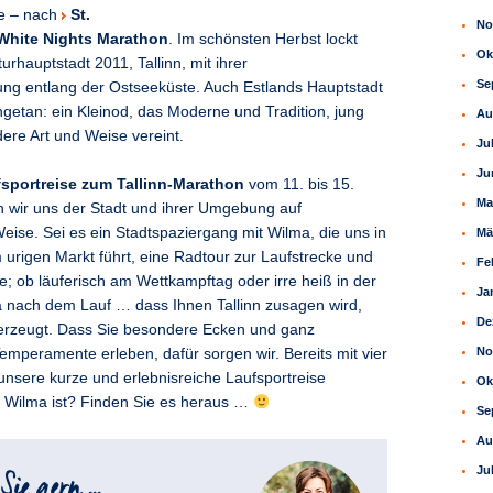
le – nach
St.
No
White Nights Marathon
. Im schönsten Herbst lockt
Ok
rhauptstadt 2011, Tallinn, mit ihrer
Se
ng entlang der Ostseeküste. Auch Estlands Hauptstadt
ngetan: ein Kleinod, das Moderne und Tradition, jung
Au
dere Art und Weise vereint.
Ju
Ju
sportreise zum Tallinn-Marathon
vom 11. bis 15.
Ma
 wir uns der Stadt und ihrer Umgebung auf
eise. Sei es ein Stadtspaziergang mit Wilma, die uns in
Mä
urigen Markt führt, eine Radtour zur Laufstrecke und
Fe
e; ob läuferisch am Wettkampftag oder irre heiß in der
Ja
 nach dem Lauf … dass Ihnen Tallinn zusagen wird,
De
berzeugt. Dass Sie besondere Ecken und ganz
No
emperamente erleben, dafür sorgen wir. Bereits mit vier
unsere kurze und erlebnisreiche Laufsportreise
Ok
 Wilma ist? Finden Sie es heraus …
Se
Au
Ju