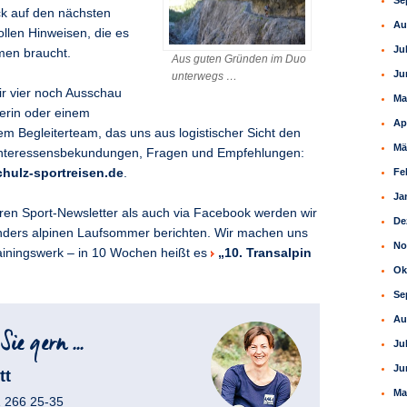
Se
k auf den nächsten
Au
ollen Hinweisen, die es
Ju
men braucht.
Aus guten Gründen im Duo
Ju
unterwegs …
ir vier noch Ausschau
Ma
terin oder einem
Ap
em Begleiterteam, das uns aus logistischer Sicht den
Mä
. Interessensbekundungen, Fragen und Empfehlungen:
hulz-sportreisen.de
.
Fe
Ja
en Sport-Newsletter als auch via Facebook werden wir
De
nders alpinen Laufsommer berichten. Wir machen uns
No
ainingswerk – in 10 Wochen heißt es
„10. Transalpin
Ok
Se
Au
Ju
Ju
tt
Ma
1 266 25-35