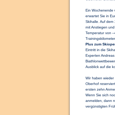
Ein Wochenende vo
erwartet Sie in Eu
Skihalle. Auf dem
mit Anstiegen und
Temperatur von –4
Trainingskilometer
Plus zum Skiope
Eintritt in die Sk
Experten Andreas 
Biathlonwettbewer
Ausblick auf die 
Wir haben wieder 
Oberhof reserviert
ersten zehn Anme
Wenn Sie sich no
anmelden, dann n
vergünstigten Frü