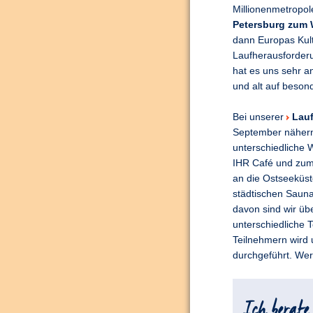
Millionenmetropo
Petersburg zum 
dann Europas Kultu
Laufherausforderu
hat es uns sehr a
und alt auf beson
Bei unserer
Lauf
September nähern
unterschiedliche W
IHR Café und zum 
an die Ostseeküst
städtischen Sauna
davon sind wir ü
unterschiedliche T
Teilnehmern wird 
durchgeführt. Wer