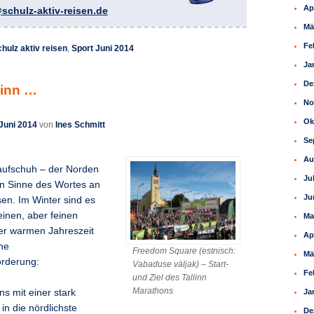
Ap
schulz-aktiv-reisen.de
Mä
Fe
chulz aktiv reisen
,
Sport Juni 2014
Ja
De
linn …
No
Ok
 Juni 2014
von
Ines Schmitt
Se
Au
aufschuh – der Norden
Ju
en Sinne des Wortes an
Ju
en. Im Winter sind es
einen, aber feinen
Ma
der warmen Jahreszeit
Ap
he
Freedom Square (estnisch:
Mä
rderung:
Vabaduse väljak) – Start-
Fe
und Ziel des Tallinn
Marathons
s mit einer stark
Ja
in die nördlichste
De