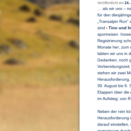
Veröffentlicht am
24.
… als wir uns – n
für den diesjähri
„Transalpin Run“ 
sind
Tino und I
sportreisen. Inzwi
Registrierung sch
Monate her; zum 
labten wir uns in
Gedanken, noch 
Vorbereitungszeit
stehen wir zwei M
Herausforderung, 
30. August bis 6.
Etappen über die 
im Aufstieg; von R
Neben der rein kö
Herausforderung 
darauf einstellen,
gemeinsam durch