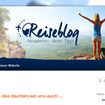
reisen Website
S
u
c
h
News-
 – das dachten wir uns auch …
e
Ju
n