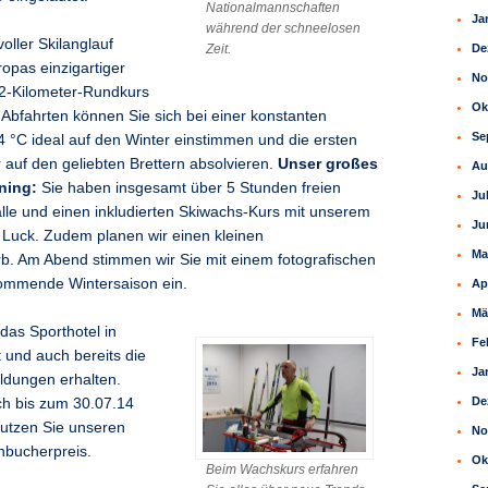
Nationalmannschaften
Ja
während der schneelosen
ller Skilanglauf
Zeit.
De
ropas einzigartiger
No
 2-Kilometer-Rundkurs
Ok
 Abfahrten können Sie sich bei einer konstanten
Se
 °C ideal auf den Winter einstimmen und die ersten
 auf den geliebten Brettern absolvieren.
Unser großes
Au
ning:
Sie haben insgesamt über 5 Stunden freien
Ju
ihalle und einen inkludierten Skiwachs-Kurs mit unserem
Ju
Luck. Zudem planen wir einen kleinen
Ma
b. Am Abend stimmen wir Sie mit einem fotografischen
kommende Wintersaison ein.
Ap
Mä
das Sporthotel in
Fe
 und auch bereits die
Ja
ldungen erhalten.
De
ch bis zum 30.07.14
utzen Sie unseren
No
hbucherpreis.
Ok
Beim Wachskurs erfahren