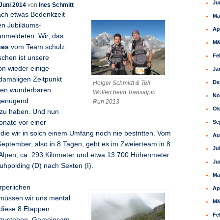
Ju
 Juni 2014
von
Ines Schmitt
ach etwas Bedenkzeit –
Ma
gen Jubiläums-
Ap
anmeldeten. Wir, das
Mä
nes
vom Team schulz
Fe
schen ist unsere
on wieder einige
Ja
damaligen Zeitpunkt
De
Holger Schmidt & Tell
 den wunderbaren
Wollert beim Transalpin
No
genügend
Run 2013
Ok
 zu haben. Und nun
Se
onate vor einer
die wir in solch einem Umfang noch nie bestritten. Vom
Au
 September, also in 8 Tagen, geht es im Zweierteam in 8
Ju
Alpen; ca. 293 Kilometer und etwa 13.700 Höhenmeter
Ju
uhpolding (D) nach Sexten (I).
Ma
rperlichen
Ap
müssen wir uns mental
Mä
 diese 8 Etappen
Fe
zustehen. Gemeinsam