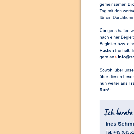
gemeinsamen Blic
Tag mit den wertv
für ein Durchkom
Übrigens halten w
nach einer Beglei
Begleiter bzw. ein
Rücken frei hält
gern an
info@sc
Sowohl über unser
über diesen beso
nun weiter ans Tr
Run!“
Ines Schmi
Tel. +49 (0)35