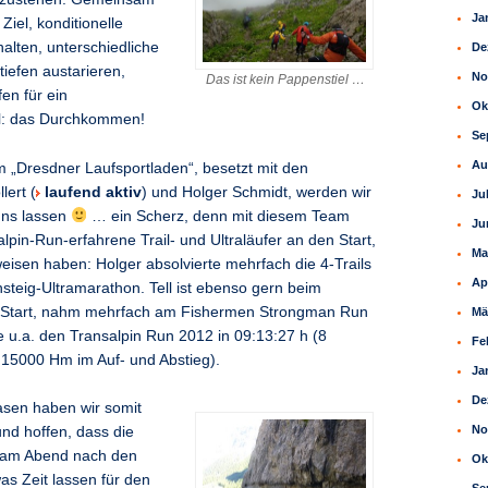
Ja
Ziel, konditionelle
alten, unterschiedliche
De
iefen austarieren,
No
Das ist kein Pappenstiel …
n für ein
Ok
l: das Durchkommen!
Se
Au
 „Dresdner Laufsportladen“, besetzt mit den
lert (
laufend aktiv
) und Holger Schmidt, werden wir
Ju
uns lassen
… ein Scherz, denn mit diesem Team
Ju
pin-Run-erfahrene Trail- und Ultraläufer an den Start,
Ma
weisen haben: Holger absolvierte mehrfach die 4-Trails
Ap
steig-Ultramarathon. Tell ist ebenso gern beim
 Start, nahm mehrfach am Fishermen Strongman Run
Mä
te u.a. den Transalpin Run 2012 in 09:13:27 h (8
Fe
15000 Hm im Auf- und Abstieg).
Ja
De
asen haben wir somit
No
und hoffen, dass die
 am Abend nach den
Ok
s Zeit lassen für den