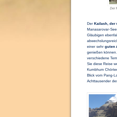
Der 
Der
Kailash, der 
Manasarovar-Sees
Gläubigen ebenfall
abwechslungsreic
einer sehr
guten 
genießen können. 
verschiedene Temp
Sie diese Reise w
Kumbhum Chörten,
Blick vom Pang-La
Achttausender de