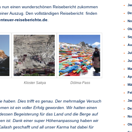
Ja
uns nun einen wunderschönen Reisebericht zukommen
leiner Auszug. Den vollständigen Reisebericht finden
De
teuer-reiseberichte.de
.
No
Ok
Se
Au
Ju
Ju
Ma
Ap
Kloster Sakya
Dölma-Pass
Mä
Fe
Ja
le haben. Dies trifft es genau. Der mehrmalige Versuch
men ist ein voller Erfolg geworden. Wir hatten einen
De
, dessen Begeisterung für das Land und die Berge auf
No
en ist. Dank einer super Höhenanpassung haben wir
Ok
ailash geschafft und all unser Karma hat dabei für