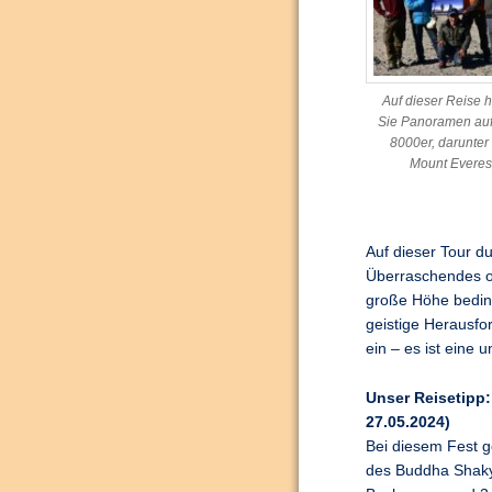
Auf dieser Reise 
Sie Panoramen auf
8000er, darunter
Mount Everes
Auf dieser Tour du
Überraschendes o
große Höhe bedin
geistige Herausfo
ein – es ist eine 
Unser Reisetipp
27.05.2024)
Bei diesem Fest g
des Buddha Shakya