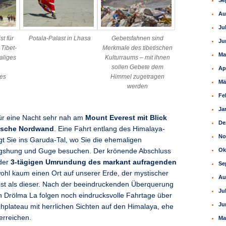
Se
Au
Ju
st für
Potala-Palast in Lhasa
Gebetsfahnen sind
Ju
 Tibet-
Merkmale des tibetischen
Ma
aliges
Kulturraums – mit ihnen
sollen Gebete dem
Ap
es
Himmel zugetragen
Mä
werden
Fe
Ja
ür eine Nacht sehr nah am
Mount Everest mit Blick
De
tische Nordwand
. Eine Fahrt entlang des Himalaya-
No
 Sie ins Garuda-Tal, wo Sie die ehemaligen
Ok
gshung und Guge besuchen. Der krönende Abschluss
 der
3-tägigen Umrundung des markant aufragenden
Se
wohl kaum einen Ort auf unserer Erde, der mystischer
Au
ist als dieser. Nach der beeindruckenden Überquerung
Ju
 Drölma La folgen noch eindrucksvolle Fahrtage über
Ju
chplateau mit herrlichen Sichten auf den Himalaya, ehe
erreichen.
Ma