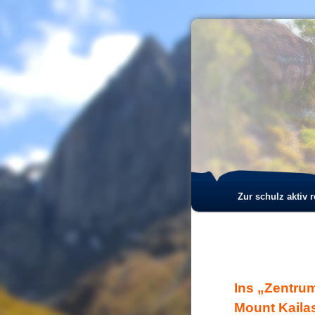
Hauptmenü
Zur schulz aktiv 
Zum
Zum
Inhalt
sekundären
wechseln
Inhalt
Ins „Zentru
wechseln
Mount Kailas