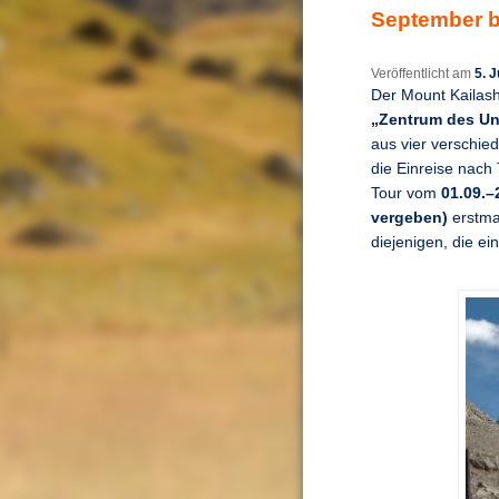
September b
Veröffentlicht am
5. J
Der Mount Kailash
„Zentrum des U
aus vier verschie
die Einreise nach
Tour vom
01.09.–
vergeben)
erstmal
diejenigen, die ei