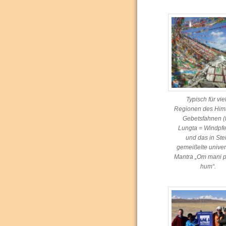
Typisch für vie
Regionen des Him
Gebetsfahnen (t
Lungta = Windpfe
und das in Ste
gemeißelte univer
Mantra „Om mani 
hum“.