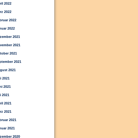
ril 2022
rz 2022
bruar 2022
nuar 2022
zember 2021
vember 2021
tober 2021
ptember 2021
gust 2021
li 2021
ni 2021
i 2021
ril 2021
rz 2021
bruar 2021
nuar 2021
zember 2020