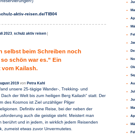
Reservierungen!)
Ju
Ma
chulz-aktiv-reisen.de/TIB04
Ap
Mä
uli 2023
,
schulz aktiv reisen
|
Fe
Ja
 selbst beim Schreiben noch
De
 so schön war es.” Ein
No
 vom Kailash.
Ok
Se
August 2019
von
Petra Kahl
Au
fand unsere 25-tägige Wander-, Trekking- und
Ju
 Dach der Welt bis zum heiligen Berg Kailash“ statt. Der
Ju
m des Kosmos ist Ziel unzähliger Pilger
Ma
ligionen. Definitiv eine Reise, bei der neben der
usforderung auch die geistige steht. Meistert man
Ap
n berührt und in jedem, in wirklich jedem Reisenden
Mä
ck, zumeist etwas zuvor Unvermutetes.
Fe