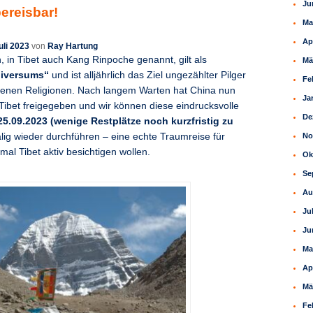
Ju
ereisbar!
Ma
Ap
uli 2023
von
Ray Hartung
, in Tibet auch Kang Rinpoche genannt, gilt als
Mä
niversums“
und ist alljährlich das Ziel ungezählter Pilger
Fe
denen Religionen. Nach langem Warten hat China nun
Ja
 Tibet freigegeben und wir können diese eindrucksvolle
De
25.09.2023 (wenige Restplätze noch kurzfristig zu
No
ig wieder durchführen – eine echte Traumreise für
nmal Tibet aktiv besichtigen wollen.
Ok
Se
Au
Ju
Ju
Ma
Ap
Mä
Fe