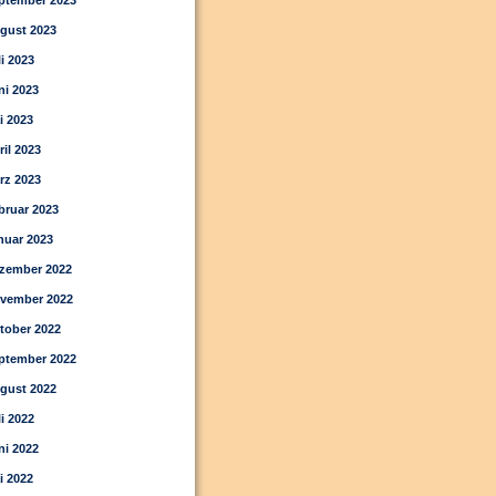
ptember 2023
gust 2023
li 2023
ni 2023
i 2023
ril 2023
rz 2023
bruar 2023
nuar 2023
zember 2022
vember 2022
tober 2022
ptember 2022
gust 2022
li 2022
ni 2022
i 2022