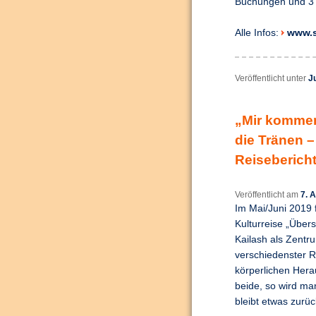
Buchungen und 3 
Alle Infos:
www.s
Veröffentlicht unter
J
„Mir kommen
die Tränen –
Reisebericht
Veröffentlicht am
7. 
Im Mai/Juni 2019 
Kulturreise „Übers
Kailash als Zentru
verschiedenster Re
körperlichen Hera
beide, so wird ma
bleibt etwas zurü