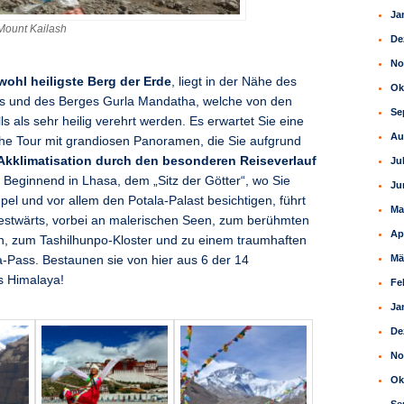
Ja
Mount Kailash
De
No
wohl heiligste Berg der Erde
, liegt in der Nähe des
Ok
 und des Berges Gurla Mandatha, welche von den
Se
s als sehr heilig verehrt werden. Es erwartet Sie eine
Au
he Tour mit grandiosen Panoramen, die Sie aufgrund
Akklimatisation durch den besonderen Reiseverlauf
Ju
Beginnend in Lhasa, dem „Sitz der Götter“, wo Sie
Ju
el und vor allem den Potala-Palast besichtigen, führt
Ma
estwärts, vorbei an malerischen Seen, zum berühmten
Ap
 zum Tashilhunpo-Kloster und zu einem traumhaften
Mä
-Pass. Bestaunen sie von hier aus 6 der 14
s Himalaya!
Fe
Ja
De
No
Ok