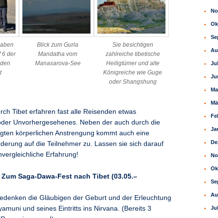
No
Ok
Se
haben
Blick zum Gurla
Sie besichtigen
Au
 6 der
Mandatha vom
zahlreiche tibetische
 den
Manasarova-See
Heiligtümer und alte
Ju
t
Königreiche wie Guge
Ju
oder Shangshung
Ma
Mä
rch Tibet erfahren fast alle Reisenden etwas
Fe
der Unvorhergesehenes. Neben der auch durch die
Ja
gten körperlichen Anstrengung kommt auch eine
De
rderung auf die Teilnehmer zu. Lassen sie sich darauf
unvergleichliche Erfahrung!
No
Ok
: Zum Saga-Dawa-Fest nach Tibet (03.05.–
Se
Au
edenken die Gläubigen der Geburt und der Erleuchtung
muni und seines Eintritts ins Nirvana. (Bereits 3
Ju