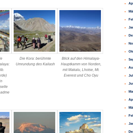
Ap
Mä
Fe
Ja
De
No
Ok
le
Die Kora: berühmte
Blick auf den Himalaya-
Se
alaya:
Umrundung des Kailash
Hauptkamm von Norden,
Au
ib.
mit Makalu, Lhotse, Mt.
rde)
Everest und Cho Oyu
Ju
in
Ju
selle
Ma
padme
Ap
Mä
Fe
Ja
De