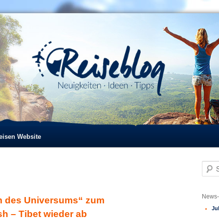
reisen Website
S
u
c
h
News-
m des Universums“ zum
e
Ju
n
h – Tibet wieder ab