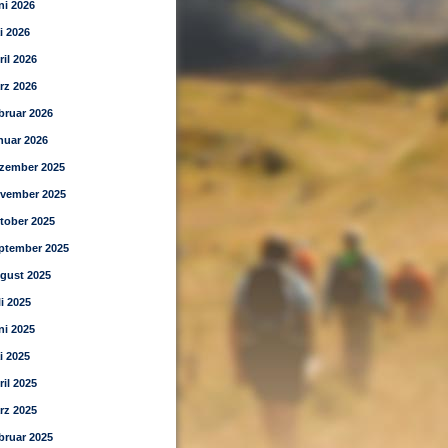
ni 2026
i 2026
ril 2026
rz 2026
bruar 2026
nuar 2026
zember 2025
vember 2025
tober 2025
ptember 2025
gust 2025
li 2025
ni 2025
i 2025
ril 2025
rz 2025
bruar 2025