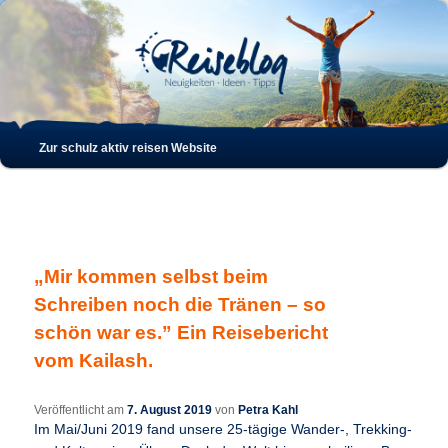
Such
Hauptmenü
Zur schulz aktiv reisen Website
Zum
Zum
Inhalt
sekundären
wechseln
Inhalt
„Mir kommen selbst beim
wechseln
Schreiben noch die Tränen – so
schön war es.” Ein Reisebericht
vom Kailash.
Veröffentlicht am
7. August 2019
von
Petra Kahl
Im Mai/Juni 2019 fand unsere 25-tägige Wander-, Trekking-