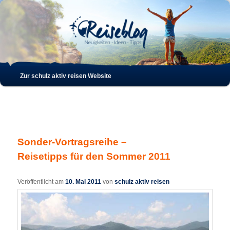
Such
Hauptmenü
Zur schulz aktiv reisen Website
Zum
Zum
Inhalt
sekundären
wechseln
Inhalt
Sonder-Vortragsreihe –
wechseln
Reisetipps für den Sommer 2011
Veröffentlicht am
10. Mai 2011
von
schulz aktiv reisen