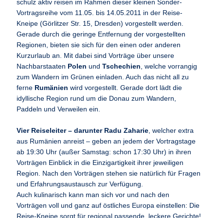
schulz aktiv reisen im Rahmen dieser kleinen Sonder-
Vortragsreihe vom 11.05. bis 14.05.2011 in der Reise-
Kneipe (Görlitzer Str. 15, Dresden) vorgestellt werden.
Gerade durch die geringe Entfernung der vorgestellten
Regionen, bieten sie sich für den einen oder anderen
Kurzurlaub an. Mit dabei sind Vorträge über unsere
Nachbarstaaten
Polen
und
Tschechien
, welche vorrangig
zum Wandern im Grünen einladen. Auch das nicht all zu
ferne
Rumänien
wird vorgestellt. Gerade dort lädt die
idyllische Region rund um die Donau zum Wandern,
Paddeln und Verweilen ein.
Vier Reiseleiter – darunter Radu Zaharie
, welcher extra
aus Rumänien anreist – geben an jedem der Vortragstage
ab 19:30 Uhr (außer Samstag: schon 17:30 Uhr) in ihren
Vorträgen Einblick in die Einzigartigkeit ihrer jeweiligen
Region. Nach den Vorträgen stehen sie natürlich für Fragen
und Erfahrungsaustausch zur Verfügung.
Auch kulinarisch kann man sich vor und nach den
Vorträgen voll und ganz auf östliches Europa einstellen: Die
Reise-Kneipe sorgt für regional passende, leckere Gerichte!