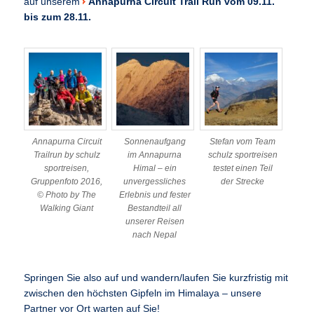
auf unserem
Annapurna Circuit Trail Run
vom 09.11.
bis zum 28.11.
Annapurna Circuit
Sonnenaufgang
Stefan vom Team
Trailrun by schulz
im Annapurna
schulz sportreisen
sportreisen,
Himal – ein
testet einen Teil
Gruppenfoto 2016,
unvergessliches
der Strecke
© Photo by The
Erlebnis und fester
Walking Giant
Bestandteil all
unserer Reisen
nach Nepal
Springen Sie also auf und wandern/laufen Sie kurzfristig mit
zwischen den höchsten Gipfeln im Himalaya – unsere
Partner vor Ort warten auf Sie!