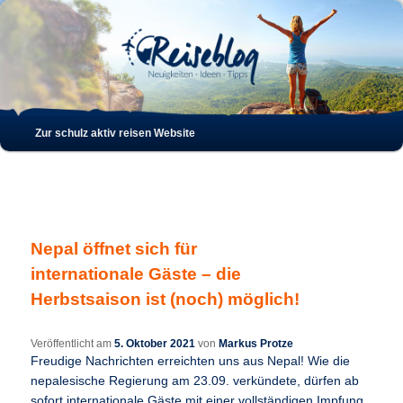
Such
Hauptmenü
Zur schulz aktiv reisen Website
Zum
Zum
Inhalt
sekundären
wechseln
Inhalt
Nepal öffnet sich für
wechseln
internationale Gäste – die
Herbstsaison ist (noch) möglich!
Veröffentlicht am
5. Oktober 2021
von
Markus Protze
Freudige Nachrichten erreichten uns aus Nepal! Wie die
nepalesische Regierung am 23.09. verkündete, dürfen ab
sofort internationale Gäste mit einer vollständigen Impfung