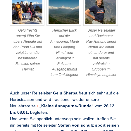
Gelu (rechts
Herrlicher Blick
Unser Reiseleiter
unten) führt Sie
auf die
und Buchautor
übers Neujahr auf
Annapurna, Mardi
Ray Hartung kennt
den Poon Hill und
und Lamjung
Nepal wie kaum
zeigt Ihnen die
Himal vom
ein anderer und
besonderen
Sarangkot in
hat bereits
Facetten seiner
Pokhara,
zahlreiche
Heimat
Ausgangspunkt
Gruppen im
Ihrer Trekkingtour
Himalaya begleitet
Auch unser Reiseleiter
Gelu Sherpa
freut sich sehr auf die
Herbstsaison und wird traditionell wieder unsere
Neujahrsreise
„Kleine Annapurna-Runde“
vom
26.12.
bis 08.01.
begleiten.
Und wenn Sie sportlich unterwegs sein wollen, treffen Sie
ihn bereits mit Reiseleiter
Stefan von schulz sport reisen