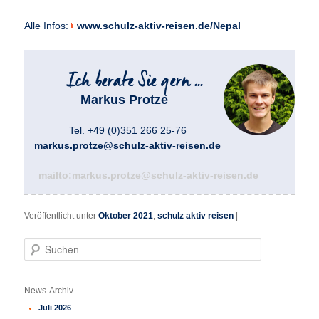
Alle Infos:
www.schulz-aktiv-reisen.de/Nepal
Markus Protze
Tel. +49 (0)351 266 25-76
markus.protze@schulz-aktiv-reisen.de
mailto:markus.protze@schulz-aktiv-reisen.de
Veröffentlicht unter
Oktober 2021
,
schulz aktiv reisen
|
S
u
c
h
News-Archiv
e
Juli 2026
n