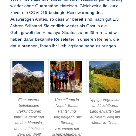
wieder ohne Quarantäne einreisen. Gleichzeitig fiel kurz
zuvor die COVID19-bedingte Reisewarnung des
Auswärtigen Amtes, so dass wir bereit sind, nach gut 1,5
Jahren Stillstand Sie endlich wieder als Gast in die
Gebirgswelt des Himalaya-Staates zu entführen. Und wir
haben dafür bekannte Reiseleiter in unseren Reihen, die
dafür brennen, Ihnen ihr Lieblingsland nahe zu bringen …
Eine unserer
Unser Team in
Üppige Vegetation
beliebtesten
Nepal: Tobias
und fruchtbares
Trekkingtouren
Pantel und
Land erwarten Sie
führt Sie ganz nah
Bergsteigerin Billi
auf Ihrem Weg ins
an den Manaslu,
Bierling
Manaslu-Gebiet
den achthöchsten
zusammen mit
Berg der Welt!
schulz-Mitarbeiter