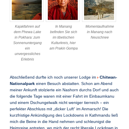
Kajakfahren auf
In Manang
Momentaufnahme
dem Phewa Lake
befinden Sie sich
in Manang nach
in Pokhara: zum
im tibetischen
Neuschnee
Sonnenuntergang
Kulturkreis, hier
ein
am Prakin Gompa
unvergessliches
Erlebnis
Abschließend durfte ich noch unserer Lodge im
Chitwan-
Nationalpark
einen Besuch abstatten. Schon am Abend
meiner Ankunft stolzierte ein Nashorn durchs Dorf und auch
die folgende Tage waren mit einer Fahrt im Einbaumkanu
und einem Dschungelwalk nicht weniger tierreich – ein
perfekter Abschluss mit „dicker Luft“ im Anmarsch! Die
kurzfristige Ankündigung des Lockdowns in Kathmandu ließ
mich die Beine in die Hand nehmen und schleunigst die
Heimreise antreten, wo mich der recht liberale Lockdown in