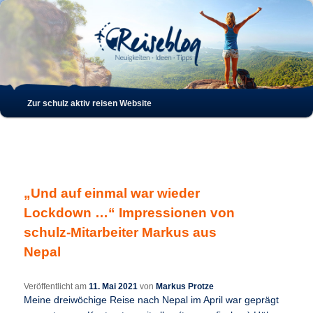
Such
Hauptmenü
Zur schulz aktiv reisen Website
Zum
Zum
Inhalt
sekundären
wechseln
Inhalt
„Und auf einmal war wieder
wechseln
Lockdown …“ Impressionen von
schulz-Mitarbeiter Markus aus
Nepal
Veröffentlicht am
11. Mai 2021
von
Markus Protze
Meine dreiwöchige Reise nach Nepal im April war geprägt