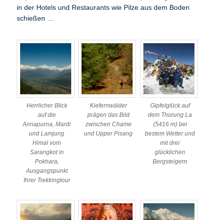
in der Hotels und Restaurants wie Pilze aus dem Boden
schießen …
Herrlicher Blick
Kiefernwälder
Gipfelglück auf
auf die
prägen das Bild
dem Thorung La
Annapurna, Mardi
zwischen Chame
(5416 m) bei
und Lamjung
und Upper Pisang
bestem Wetter und
Himal vom
mit drei
Sarangkot in
glücklichen
Pokhara,
Bergsteigern
Ausgangspunkt
Ihrer Trekkingtour