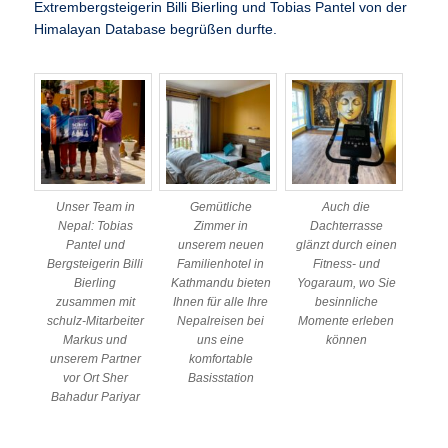
Extrembergsteigerin Billi Bierling und Tobias Pantel von der
Himalayan Database begrüßen durfte.
Unser Team in
Gemütliche
Auch die
Nepal: Tobias
Zimmer in
Dachterrasse
Pantel und
unserem neuen
glänzt durch einen
Bergsteigerin Billi
Familienhotel in
Fitness- und
Bierling
Kathmandu bieten
Yogaraum, wo Sie
zusammen mit
Ihnen für alle Ihre
besinnliche
schulz-Mitarbeiter
Nepalreisen bei
Momente erleben
Markus und
uns eine
können
unserem Partner
komfortable
vor Ort Sher
Basisstation
Bahadur Pariyar