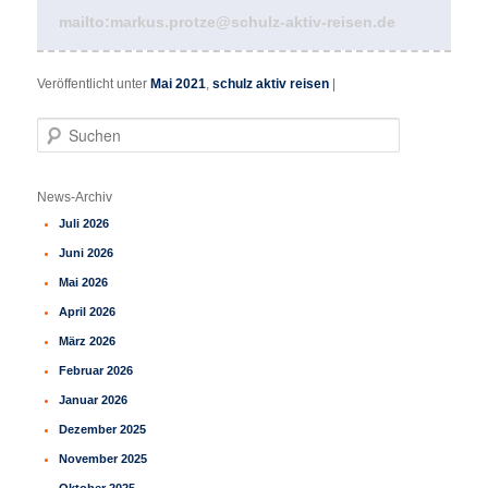
mailto:markus.protze@schulz-aktiv-reisen.de
Veröffentlicht unter
Mai 2021
,
schulz aktiv reisen
|
S
u
c
h
News-Archiv
e
Juli 2026
n
Juni 2026
Mai 2026
April 2026
März 2026
Februar 2026
Januar 2026
Dezember 2025
November 2025
Oktober 2025