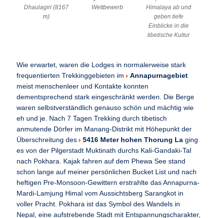
Dhaulagiri (8167
Wettbewerb
Himalaya ab und
m)
geben tiefe
Einblicke in die
tibetische Kultur
Wie erwartet, waren die Lodges in normalerweise stark
frequentierten Trekkinggebieten im
Annapurnagebiet
meist menschenleer und Kontakte konnten
dementsprechend stark eingeschränkt werden. Die Berge
waren selbstverständlich genauso schön und mächtig wie
eh und je. Nach 7 Tagen Trekking durch tibetisch
anmutende Dörfer im Manang-Distrikt mit Höhepunkt der
Überschreitung des
5416 Meter hohen Thorung La
ging
es von der Pilgerstadt Muktinath durchs Kali-Gandaki-Tal
nach Pokhara. Kajak fahren auf dem Phewa See stand
schon lange auf meiner persönlichen Bucket List und nach
heftigen Pre-Monsoon-Gewittern erstrahlte das Annapurna-
Mardi-Lamjung Himal vom Aussichtsberg Sarangkot in
voller Pracht. Pokhara ist das Symbol des Wandels in
Nepal, eine aufstrebende Stadt mit Entspannungscharakter,