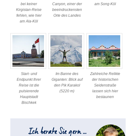
bei keiner
Canyon, einer der
am Song-Köl
Kirgistan-Reise
beeindruckensten
fehlen, wie hier
Orte des Landes
am Ala-Köl
Start- und
Im Banne des
Zahlreiche Relikte
Endpunkt Ihrer
Giganten: Blick auf
der historischen
Reise ist die
den Pik Karakol
Seidenstraße
pulsierende
(5220 m)
lassen sich hier
Hauptstadt
bestaunen
Bischkek