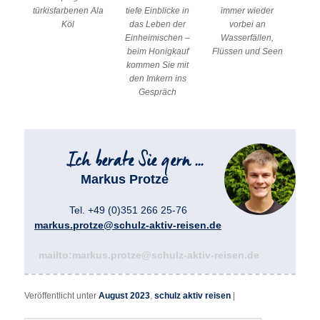
türkisfarbenen Ala
tiefe Einblicke in
immer wieder
Köl
das Leben der
vorbei an
Einheimischen –
Wasserfällen,
beim Honigkauf
Flüssen und Seen
kommen Sie mit
den Imkern ins
Gespräch
Markus Protze
Tel. +49 (0)351 266 25-76
markus.protze@schulz-aktiv-reisen.de
mailto:markus.protze@schulz-aktiv-reisen.de
Veröffentlicht unter
August 2023
,
schulz aktiv reisen
|