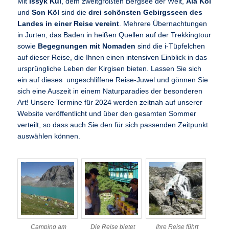
Mit
Issyk Kul
, dem zweitgrößten Bergsee der Welt,
Ala Köl
und
Son Köl
sind die
drei schönsten Gebirgsseen des
Landes in einer Reise vereint
. Mehrere Übernachtungen
in Jurten, das Baden in heißen Quellen auf der Trekkingtour
sowie
Begegnungen mit Nomaden
sind die i-Tüpfelchen
auf dieser Reise, die Ihnen einen intensiven Einblick in das
ursprüngliche Leben der Kirgisen bieten. Lassen Sie sich
ein auf dieses ungeschliffene Reise-Juwel und gönnen Sie
sich eine Auszeit in einem Naturparadies der besonderen
Art! Unsere Termine für 2024 werden zeitnah auf unserer
Website veröffentlicht und über den gesamten Sommer
verteilt, so dass auch Sie den für sich passenden Zeitpunkt
auswählen können.
Camping am
Die Reise bietet
Ihre Reise führt