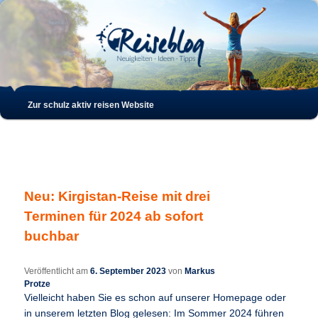
Such
Hauptmenü
Zur schulz aktiv reisen Website
Zum
Zum
Inhalt
sekundären
wechseln
Inhalt
Neu: Kirgistan-Reise mit drei
wechseln
Terminen für 2024 ab sofort
buchbar
Veröffentlicht am
6. September 2023
von
Markus
Protze
Vielleicht haben Sie es schon auf unserer Homepage oder
in unserem letzten Blog gelesen: Im Sommer 2024 führen