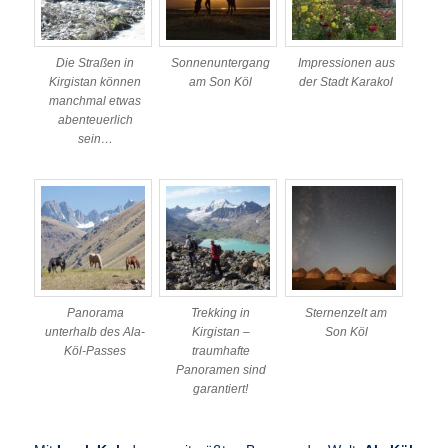
Die Straßen in
Sonnenuntergang
Impressionen aus
Kirgistan können
am Son Köl
der Stadt Karakol
manchmal etwas
abenteuerlich
sein…
Panorama
Trekking in
Sternenzelt am
unterhalb des Ala-
Kirgistan –
Son Köl
Köl-Passes
traumhafte
Panoramen sind
garantiert!