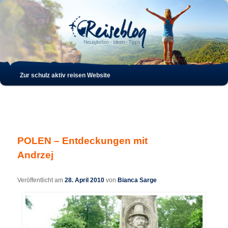
Such
Hauptmenü
Zur schulz aktiv reisen Website
Zum
Zum
Inhalt
sekundären
wechseln
Inhalt
POLEN – Entdeckungen mit
wechseln
Andrzej
Veröffentlicht am
28. April 2010
von
Bianca Sarge