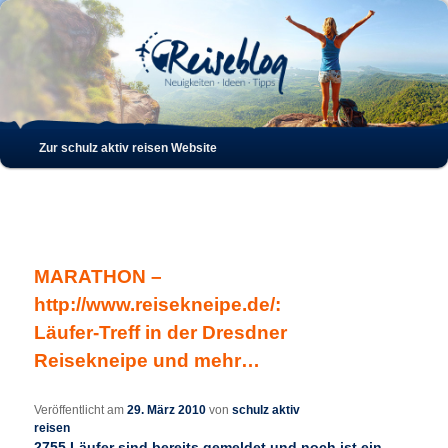
Such
Hauptmenü
Zur schulz aktiv reisen Website
Zum
Zum
Inhalt
sekundären
wechseln
Inhalt
MARATHON –
wechseln
http://www.reisekneipe.de/:
Läufer-Treff in der Dresdner
Reisekneipe und mehr…
Veröffentlicht am
29. März 2010
von
schulz aktiv
reisen
2755 Läufer sind bereits gemeldet und noch ist ein