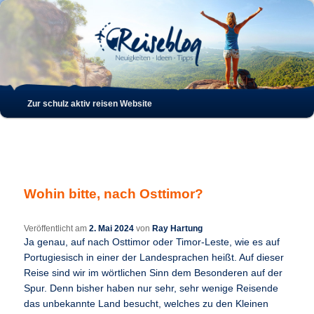
Such
Hauptmenü
Zur schulz aktiv reisen Website
Zum
Zum
Inhalt
sekundären
wechseln
Inhalt
Wohin bitte, nach Osttimor?
wechseln
Veröffentlicht am
2. Mai 2024
von
Ray Hartung
Ja genau, auf nach Osttimor oder Timor-Leste, wie es auf
Portugiesisch in einer der Landesprachen heißt. Auf dieser
Reise sind wir im wörtlichen Sinn dem Besonderen auf der
Spur. Denn bisher haben nur sehr, sehr wenige Reisende
das unbekannte Land besucht, welches zu den Kleinen