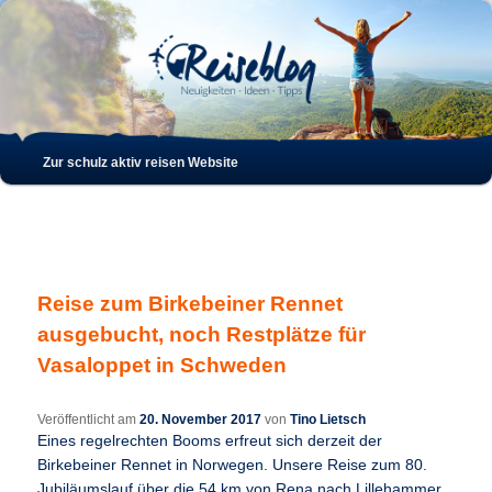
Such
Hauptmenü
Zur schulz aktiv reisen Website
Zum
Zum
Inhalt
sekundären
wechseln
Inhalt
Reise zum Birkebeiner Rennet
wechseln
ausgebucht, noch Restplätze für
Vasaloppet in Schweden
Veröffentlicht am
20. November 2017
von
Tino Lietsch
Eines regelrechten Booms erfreut sich derzeit der
Birkebeiner Rennet in Norwegen. Unsere Reise zum 80.
Jubiläumslauf über die 54 km von Rena nach Lillehammer