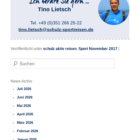
Tino Lietsch
Tel. +49 (0)351 266 25-22
tino.lietsch@schulz-sportreisen.de
Veröffentlicht unter
schulz aktiv reisen
,
Sport November 2017
|
S
u
c
h
News-Archiv
e
Juli 2026
n
Juni 2026
Mai 2026
April 2026
März 2026
Februar 2026
Januar 2026