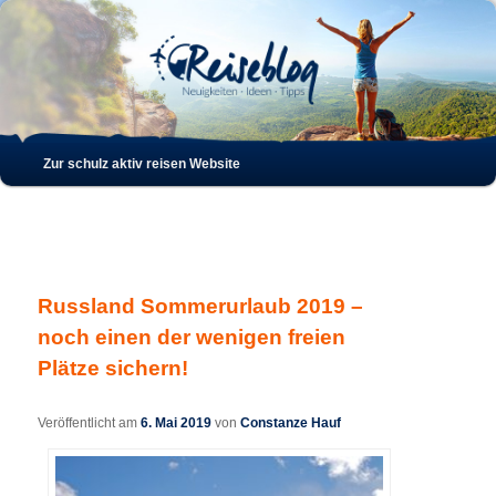
Such
Hauptmenü
Zur schulz aktiv reisen Website
Zum
Zum
Inhalt
sekundären
wechseln
Inhalt
Russland Sommerurlaub 2019 –
wechseln
noch einen der wenigen freien
Plätze sichern!
Veröffentlicht am
6. Mai 2019
von
Constanze Hauf