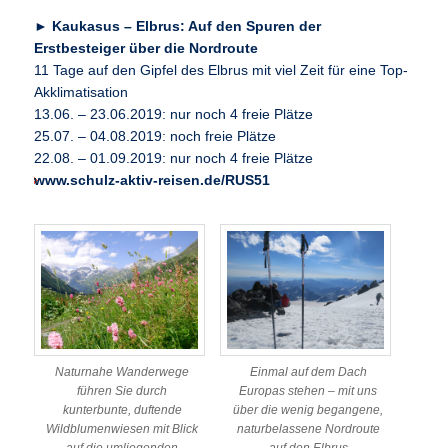
►
Kaukasus – Elbrus: Auf den Spuren der
Erstbesteiger über die Nordroute
11 Tage auf den Gipfel des Elbrus mit viel Zeit für eine Top-
Akklimatisation
13.06. – 23.06.2019: nur noch 4 freie Plätze
25.07. – 04.08.2019: noch freie Plätze
22.08. – 01.09.2019: nur noch 4 freie Plätze
www.schulz-aktiv-reisen.de/RUS51
Naturnahe Wanderwege
Einmal auf dem Dach
führen Sie durch
Europas stehen – mit uns
kunterbunte, duftende
über die wenig begangene,
Wildblumenwiesen mit Blick
naturbelassene Nordroute
auf die umliegenden
auf den Elbrus