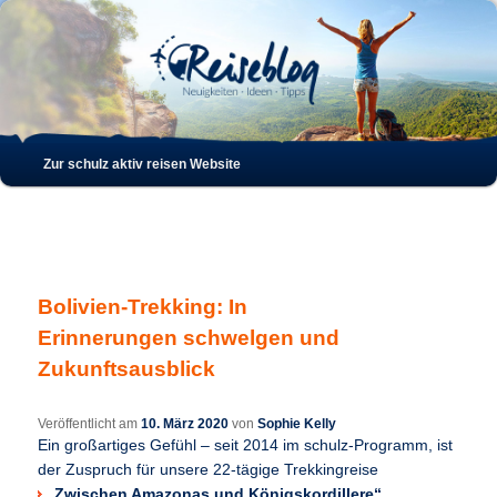
Such
Hauptmenü
Zur schulz aktiv reisen Website
Zum
Zum
Inhalt
sekundären
wechseln
Inhalt
Bolivien-Trekking: In
wechseln
Erinnerungen schwelgen und
Zukunftsausblick
Veröffentlicht am
10. März 2020
von
Sophie Kelly
Ein großartiges Gefühl – seit 2014 im schulz-Programm, ist
der Zuspruch für unsere 22-tägige Trekkingreise
„Zwischen Amazonas und Königskordillere“