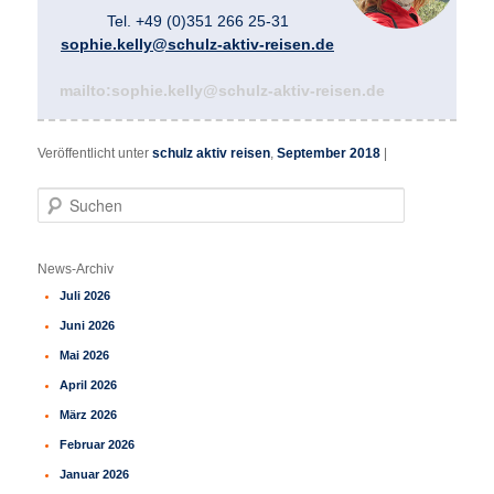
Tel. +49 (0)351 266 25-31
sophie.kelly@schulz-aktiv-reisen.de
mailto:sophie.kelly@schulz-aktiv-reisen.de
Veröffentlicht unter
schulz aktiv reisen
,
September 2018
|
S
u
c
h
News-Archiv
e
Juli 2026
n
Juni 2026
Mai 2026
April 2026
März 2026
Februar 2026
Januar 2026