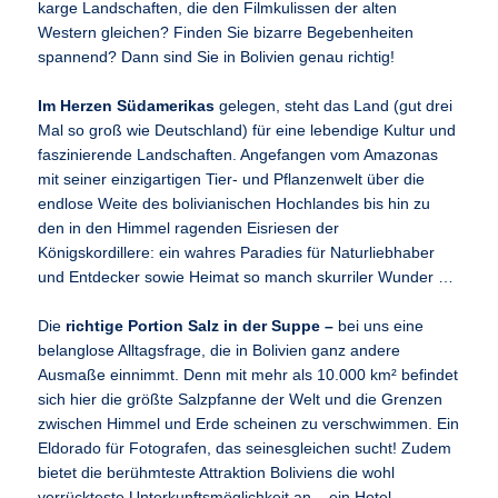
karge Landschaften, die den Filmkulissen der alten
Western gleichen? Finden Sie bizarre Begebenheiten
spannend? Dann sind Sie in Bolivien genau richtig!
Im Herzen Südamerikas
gelegen, steht das Land (gut drei
Mal so groß wie Deutschland) für eine lebendige Kultur und
faszinierende Landschaften. Angefangen vom Amazonas
mit seiner einzigartigen Tier- und Pflanzenwelt über die
endlose Weite des bolivianischen Hochlandes bis hin zu
den in den Himmel ragenden Eisriesen der
Königskordillere: ein wahres Paradies für Naturliebhaber
und Entdecker sowie Heimat so manch skurriler Wunder …
Die
richtige Portion Salz in der Suppe –
bei uns eine
belanglose Alltagsfrage, die in Bolivien ganz andere
Ausmaße einnimmt. Denn mit mehr als 10.000 km² befindet
sich hier die größte Salzpfanne der Welt und die Grenzen
zwischen Himmel und Erde scheinen zu verschwimmen. Ein
Eldorado für Fotografen, das seinesgleichen sucht! Zudem
bietet die berühmteste Attraktion Boliviens die wohl
verrückteste Unterkunftsmöglichkeit an – ein Hotel,