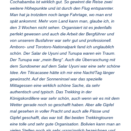
Cochabamba ist wirklich gut. So gewinnt die Reise zwei
weitere Höhepunkte und ist durch den Flug entspannter.
Man hat ja trotzdem noch lange Fahrtage, wo man erst
spät ankommt. Mehr vom Land kann man, glaube ich, in
den 3 Wochen nicht sehen. Organisiert ist es jedenfalls
perfekt gewesen und auch die Arbeit der Bergführer und
von unserem Busfahrer war sehr gut und professionell.
Amboro- und Torotoro-Nationalpark fand ich unglaublich
schön. Der Salar de Uyuni und Tunupa waren ein Traum.
Der Tunupa war „mein Berg“. Auch die Überraschung mit
dem Sundowner auf dem Salar Uyuni war eine sehr schöne
Idee. Am Titicacasee hätte ich mir eine Nacht/Tag länger
gewünscht. Auf der Sonneninsel war das spezielle
Mittagessen eine wirklich schöne Sache, da sehr
authentisch und typisch. Das Trekking in der
Königskordillere war sehr schön, auch wenn wir es mit dem
Wetter gerade noch so geschafft haben. Aber alle Gipfel
mal gesehen in voller Pracht und auch alle Pässe und
Gipfel geschafft, das war toll. Bei beiden Trekkingtouren
eine tolle und sehr gute Organisation. Bolivien kann man an
vielen Stellen noch als sehr ursprünglich bezeichnen und