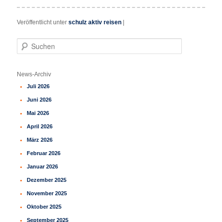
Veröffentlicht unter
schulz aktiv reisen
|
S
u
c
h
News-Archiv
e
Juli 2026
n
Juni 2026
Mai 2026
April 2026
März 2026
Februar 2026
Januar 2026
Dezember 2025
November 2025
Oktober 2025
September 2025