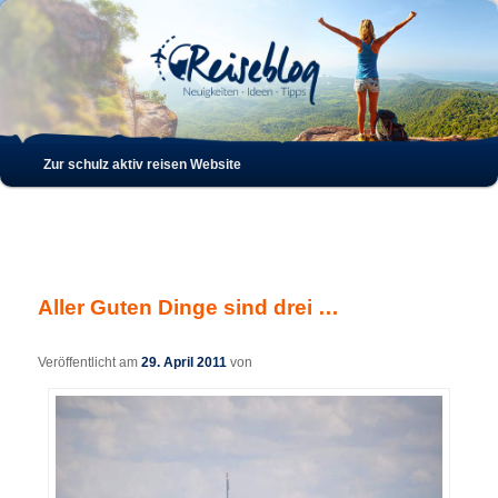
Such
Hauptmenü
Zur schulz aktiv reisen Website
Zum
Zum
Inhalt
sekundären
wechseln
Inhalt
Aller Guten Dinge sind drei …
wechseln
Veröffentlicht am
29. April 2011
von