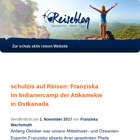
Such
Hauptmenü
Zur schulz aktiv reisen Website
Zum
Zum
Inhalt
sekundären
wechseln
Inhalt
schulzis auf Reisen: Franziska
wechseln
im Indianercamp der Atikamekw
in Ostkanada
Veröffentlicht am
1. November 2017
von
Franziska
Wachsmuth
Anfang Oktober war unsere Mittelmeer- und Ozeanien-
Expertin Franziska abseits ihrer gewohnten Pfade