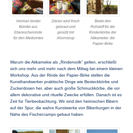
Herman bindet
Dieser wird frisch
Bietet den
Bündel aus
gebraut und
Rohstoff für die
Ebereschenrinde
gesüßt mit
Rindenkörbe der
für den Medizintee
Ahornsirup
Atikamekw: die
Papier-Birke
Warum die Atikamekw als „Rindenvolk“ gelten, erschließt
sich uns mehr und mehr nach dem Mittag bei einem kleinen
Workshop. Aus der Rinde der Papier-Birke stellen die
Kunsthandwerker praktische Dinge wie Besteckkörbe und
Zuckerdosen her, aber auch große Schmuckkörbe, die vor
allem dekorative und rituelle Zwecke erfüllen. Danach ist es
Zeit für Tierbeobachtung. Wir sind den heimischen Bibern
auf der Spur, die wahre Kunstwerke von Biberburgen in der
Nähe des Fischercamps gebaut haben.