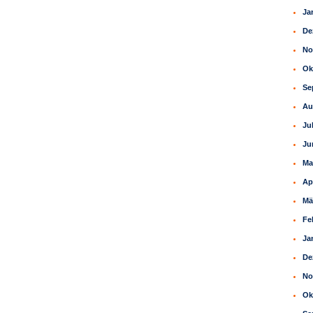
Ja
De
No
Ok
Se
Au
Ju
Ju
Ma
Ap
Mä
Fe
Ja
De
No
Ok