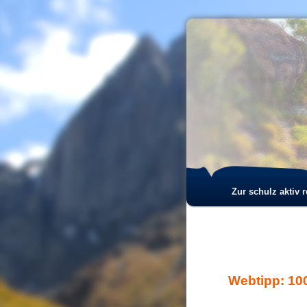
Hauptmenü
Zur schulz aktiv 
Zum
Zum
Inhalt
sekundären
wechseln
Inhalt
Webtipp: 10
wechseln