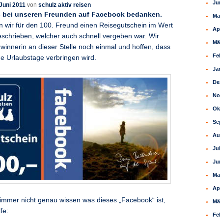
Ju
 Juni 2011
von
schulz aktiv reisen
 bei unseren Freunden auf Facebook bedanken.
Ma
en wir für den 100. Freund einen Reisegutschein im Wert
Ap
schrieben, welcher auch schnell vergeben war. Wir
Mä
ewinnerin an dieser Stelle noch einmal und hoffen, dass
Fe
ne Urlaubstage verbringen wird.
Ja
De
No
Ok
Se
Au
Ju
Ju
Ma
Ap
h immer nicht genau wissen was dieses „Facebook“ ist,
Mä
fe:
Fe