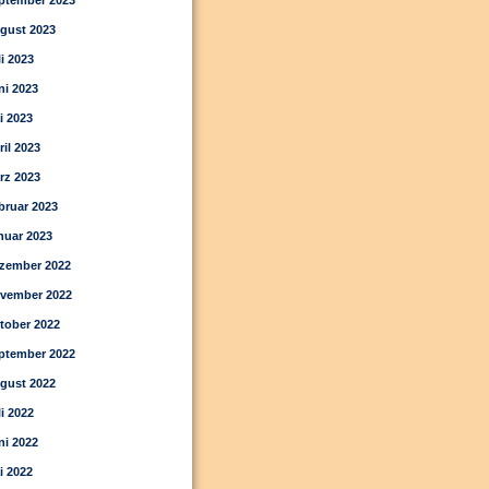
ptember 2023
gust 2023
li 2023
ni 2023
i 2023
ril 2023
rz 2023
bruar 2023
nuar 2023
zember 2022
vember 2022
tober 2022
ptember 2022
gust 2022
li 2022
ni 2022
i 2022