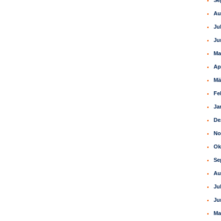
Se
Au
Ju
Ju
Ma
Ap
Mä
Fe
Ja
De
No
Ok
Se
Au
Ju
Ju
Ma