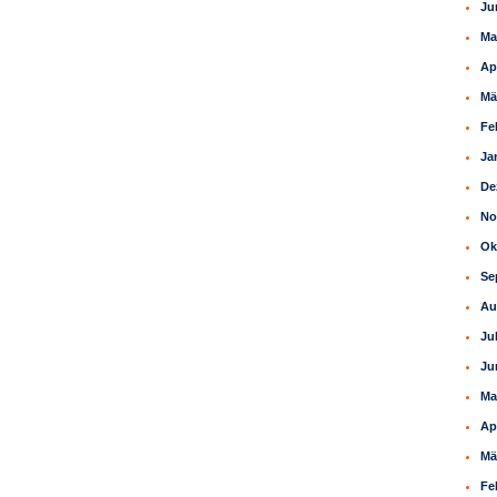
Ju
Ma
Ap
Mä
Fe
Ja
De
No
Ok
Se
Au
Ju
Ju
Ma
Ap
Mä
Fe