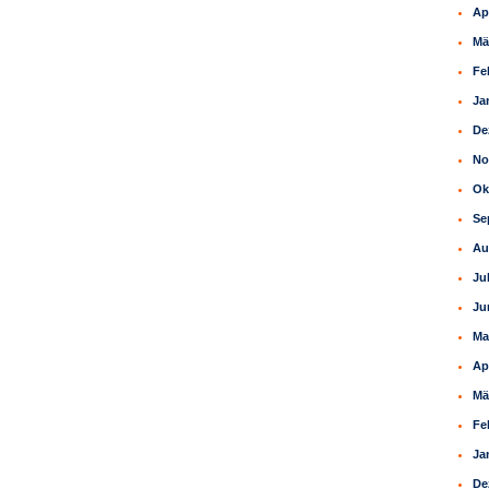
Ap
Mä
Fe
Ja
De
No
Ok
Se
Au
Ju
Ju
Ma
Ap
Mä
Fe
Ja
De