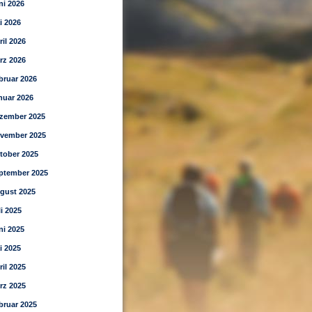
ni 2026
i 2026
ril 2026
rz 2026
bruar 2026
nuar 2026
zember 2025
vember 2025
tober 2025
ptember 2025
gust 2025
li 2025
ni 2025
i 2025
ril 2025
rz 2025
bruar 2025