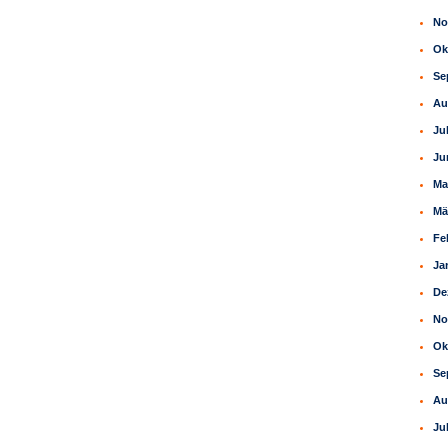
No
Ok
Se
Au
Ju
Ju
Ma
Mä
Fe
Ja
De
No
Ok
Se
Au
Ju