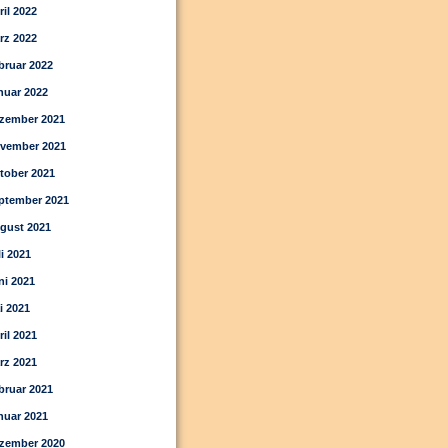
ril 2022
rz 2022
bruar 2022
nuar 2022
zember 2021
vember 2021
tober 2021
ptember 2021
gust 2021
li 2021
ni 2021
i 2021
ril 2021
rz 2021
bruar 2021
nuar 2021
zember 2020