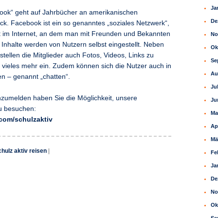
Ja
ok“ geht auf Jahrbücher an amerikanischen
De
ück. Facebook ist ein so genanntes „soziales Netzwerk“,
kt im Internet, an dem man mit Freunden und Bekannten
No
 Inhalte werden von Nutzern selbst eingestellt. Neben
Ok
tellen die Mitglieder auch Fotos, Videos, Links zu
Se
d vieles mehr ein. Zudem können sich die Nutzer auch in
Au
en – genannt „chatten“.
Ju
zumelden haben Sie die Möglichkeit, unsere
Ju
u besuchen:
Ma
com/schulzaktiv
Ap
Mä
chulz aktiv reisen
|
Fe
Ja
De
No
Ok