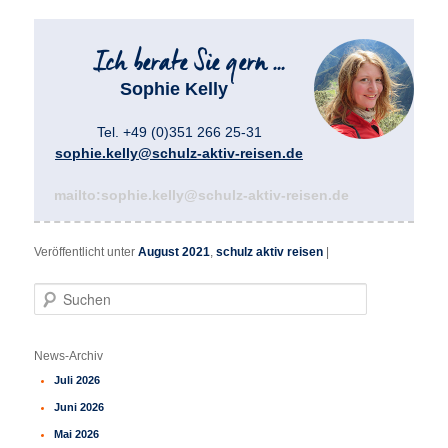
Sophie Kelly
Tel. +49 (0)351 266 25-31
sophie.kelly@schulz-aktiv-reisen.de
mailto:sophie.kelly@schulz-aktiv-reisen.de
Veröffentlicht unter
August 2021
,
schulz aktiv reisen
|
S
u
c
h
News-Archiv
e
Juli 2026
n
Juni 2026
Mai 2026