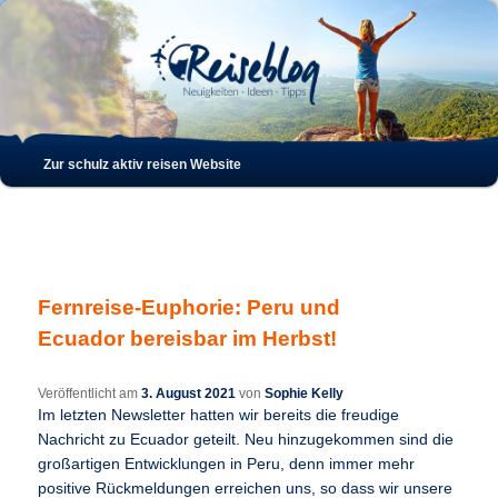
Such
Hauptmenü
Zur schulz aktiv reisen Website
Zum
Zum
Inhalt
sekundären
wechseln
Inhalt
Fernreise-Euphorie: Peru und
wechseln
Ecuador bereisbar im Herbst!
Veröffentlicht am
3. August 2021
von
Sophie Kelly
Im letzten Newsletter hatten wir bereits die freudige
Nachricht zu Ecuador geteilt. Neu hinzugekommen sind die
großartigen Entwicklungen in Peru, denn immer mehr
positive Rückmeldungen erreichen uns, so dass wir unsere