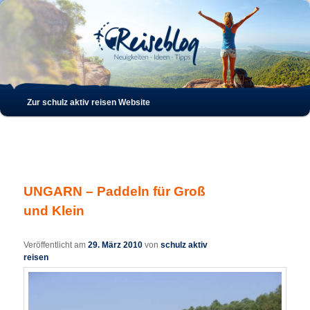
Such
Hauptmenü
Zur schulz aktiv reisen Website
Zum
Zum
Inhalt
sekundären
wechseln
Inhalt
UNGARN – Paddeln für Groß
wechseln
und Klein
Veröffentlicht am
29. März 2010
von
schulz aktiv
reisen