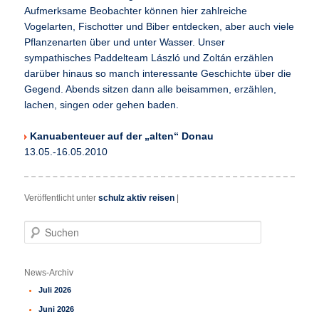
Aufmerksame Beobachter können hier zahlreiche
Vogelarten, Fischotter und Biber entdecken, aber auch viele
Pflanzenarten über und unter Wasser. Unser
sympathisches Paddelteam László und Zoltán erzählen
darüber hinaus so manch interessante Geschichte über die
Gegend. Abends sitzen dann alle beisammen, erzählen,
lachen, singen oder gehen baden.
Kanuabenteuer auf der „alten“ Donau
13.05.-16.05.2010
Veröffentlicht unter
schulz aktiv reisen
|
S
u
c
h
News-Archiv
e
Juli 2026
n
Juni 2026