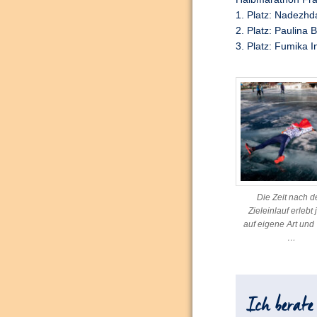
1. Platz: Nadezhd
2. Platz: Paulina
3. Platz: Fumika 
Die Zeit nach 
Zieleinlauf erlebt 
auf eigene Art und
…