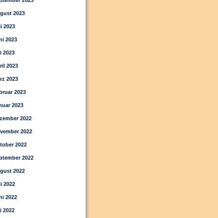
ptember 2023
gust 2023
li 2023
ni 2023
i 2023
ril 2023
rz 2023
bruar 2023
nuar 2023
zember 2022
vember 2022
tober 2022
ptember 2022
gust 2022
li 2022
ni 2022
i 2022