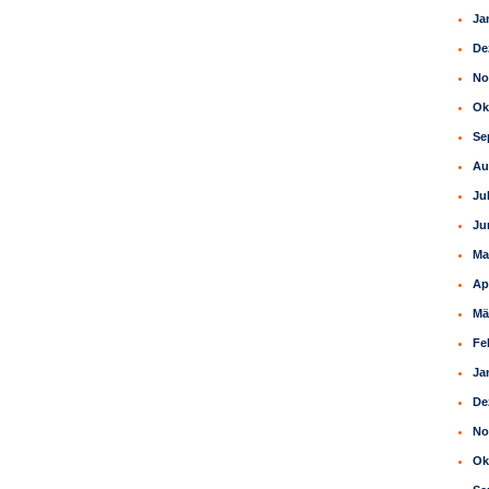
Ja
De
No
Ok
Se
Au
Ju
Ju
Ma
Ap
Mä
Fe
Ja
De
No
Ok