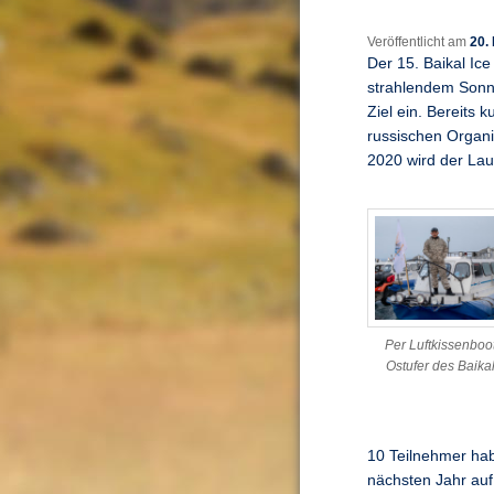
Veröffentlicht am
20.
Der 15. Baikal Ic
strahlendem Sonne
Ziel ein. Bereits
russischen Organi
2020 wird der La
Per Luftkissenboo
Ostufer des Baika
10 Teilnehmer hab
nächsten Jahr auf