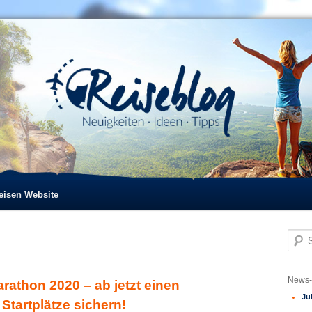
reisen Website
S
u
c
h
News-
arathon 2020 – ab jetzt einen
e
Ju
n
Startplätze sichern!