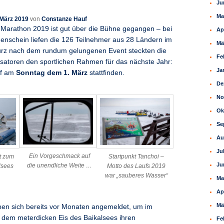
Ju
Ma
 März 2019
von
Constanze Hauf
e Marathon 2019 ist gut über die Bühne gegangen – bei
Ap
nschein liefen die 126 Teilnehmer aus 28 Ländern im
Mä
 kurz nach dem rundum gelungenen Event steckten die
Fe
satoren den sportlichen Rahmen für das nächste Jahr:
Ja
uf am
Sonntag dem 1. März
stattfinden.
De
No
Ok
Se
Au
Ju
Ein Vorgeschmack auf
t zum
Startpunkt Tanchoi –
Ju
die unendliche Weite …
lsees
Motto des Laufs 2019
war „sauberes Wasser“
Ma
Ap
Mä
en sich bereits vor Monaten angemeldet, um im
 dem meterdicken Eis des Baikalsees ihren
Fe