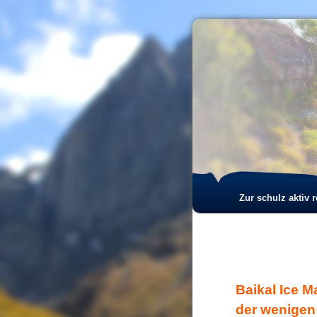
Hauptmenü
Zur schulz aktiv 
Zum
Zum
Inhalt
sekundären
wechseln
Inhalt
Baikal Ice M
wechseln
der wenigen 