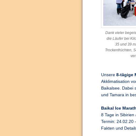
Dank vieler begeis
die Läufer bei Kil
35 und 39 mi
Trockenfrüchten, 
ver
Unsere
8-tägige 
Akklimatisation v
Baikalsee. Dabei s
und Tamara in be
Baikal Ice Marat
8 Tage in Sibirie
Termin: 24.02.20 
Fakten und Detail