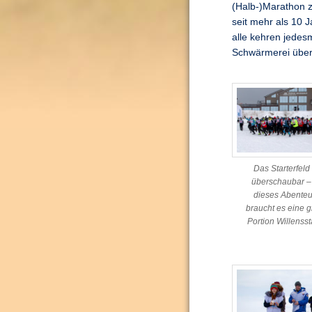
(Halb-)Marathon z
seit mehr als 10 
alle kehren jedes
Schwärmerei über 
Das Starterfeld 
überschaubar – 
dieses Abente
braucht es eine 
Portion Willensst