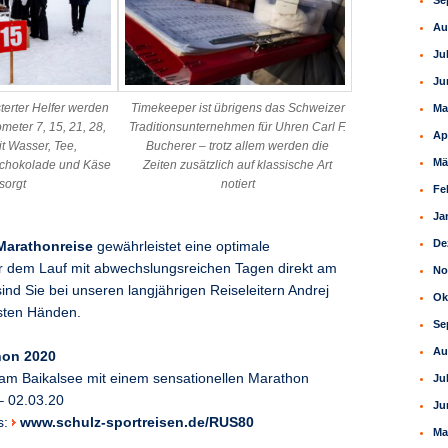
Se
Au
Ju
Ju
terter Helfer werden
Timekeeper ist übrigens das Schweizer
Ma
ometer 7, 15, 21, 28,
Traditionsunternehmen für Uhren Carl F.
Ap
t Wasser, Tee,
Bucherer – trotz allem werden die
Mä
Schokolade und Käse
Zeiten zusätzlich auf klassische Art
sorgt
notiert
Fe
Ja
De
Marathonreise
gewährleistet eine optimale
or dem Lauf mit abwechslungsreichen Tagen direkt am
No
ind Sie bei unseren langjährigen Reiseleitern Andrej
Ok
sten Händen.
Se
Au
hon 2020
n am Baikalsee mit einem sensationellen Marathon
Ju
– 02.03.20
Ju
s:
www.schulz-sportreisen.de/RUS80
Ma