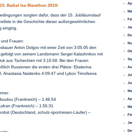
Ap
5. Baikal Ice Marathon 2019:
Mä
edingungen sorgten dafür, dass der 15. Jubiläumslauf
Fe
hnellste in die Geschichte dieser außergewöhnlichen
Ja
g einging.
De
 und Frauen:
No
skauer Anton Dolgov mit einer Zeit von 3:05:05 den
Ok
ht gefolgt von seinem Landsmann Sergei Kalashnikov mit
Se
uk aus Tschechien mit 3:15:58. Bei den Frauen
ßlich Russinnen die ersten drei Plätze: Ekaterina
Au
0, Anastasia Naidenko 4:09:47 und Lybov Timofeeva
Ju
Ju
Ma
nner:
Ap
doudou (Frankreich) – 1:46:54
audran (Frankreich) – 1:55:31
Mä
Probst (Deutschland, schulz-sportreisen-Läufer) –
Fe
Ja
De
uen: