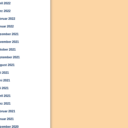
ril 2022
rz 2022
bruar 2022
nuar 2022
zember 2021
vember 2021
tober 2021
ptember 2021
gust 2021
li 2021
ni 2021
i 2021
ril 2021
rz 2021
bruar 2021
nuar 2021
zember 2020