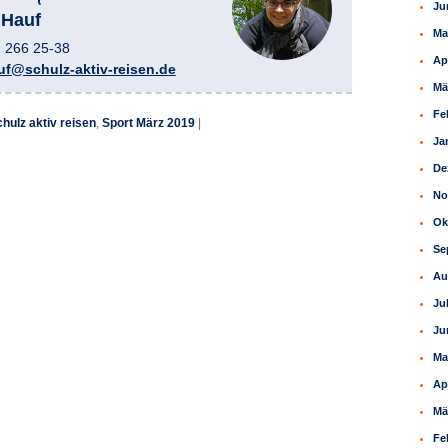
Ju
 Hauf
Ma
1 266 25-38
Ap
uf@schulz-aktiv-reisen.de
Mä
Fe
chulz aktiv reisen
,
Sport März 2019
|
Ja
De
No
Ok
Se
Au
Ju
Ju
Ma
Ap
Mä
Fe