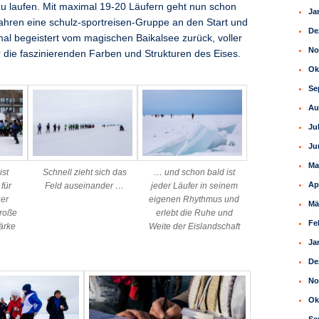
u laufen. Mit maximal 19‑20 Läufern geht nun schon
Ja
Jahren eine schulz-sportreisen-Gruppe an den Start und
De
mal begeistert vom magischen Baikalsee zurück, voller
No
die faszinierenden Farben und Strukturen des Eises.
Ok
Se
Au
Ju
Ju
Ma
ist
Schnell zieht sich das
… und schon bald ist
Ap
für
Feld auseinander …
jeder Läufer in seinem
uer
eigenen Rhythmus und
Mä
große
erlebt die Ruhe und
Fe
ärke
Weite der Eislandschaft
Ja
De
No
Ok