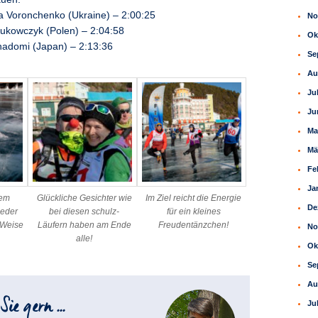
a Voronchenko (Ukraine) – 2:00:25
No
 Bukowczyk (Polen) – 2:04:58
Ok
Inadomi (Japan) – 2:13:36
Se
Au
Ju
Ju
Ma
Mä
Fe
Ja
dem
Glückliche Gesichter wie
Im Ziel reicht die Energie
De
jeder
bei diesen schulz-
für ein kleines
 Weise
Läufern haben am Ende
Freudentänzchen!
No
alle!
Ok
Se
Au
Ju