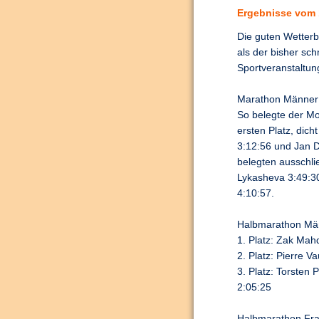
Ergebnisse vom 1
Die guten Wetterb
als der bisher sc
Sportveranstaltun
Marathon Männer
So belegte der Mo
ersten Platz, dic
3:12:56 und Jan D
belegten ausschlie
Lykasheva 3:49:3
4:10:57.
Halbmarathon Mä
1. Platz: Zak Mah
2. Platz: Pierre V
3. Platz: Torsten 
2:05:25
Halbmarathon Fra