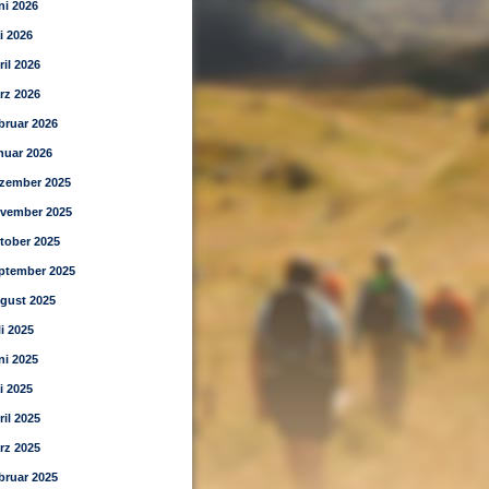
ni 2026
i 2026
ril 2026
rz 2026
bruar 2026
nuar 2026
zember 2025
vember 2025
tober 2025
ptember 2025
gust 2025
li 2025
ni 2025
i 2025
ril 2025
rz 2025
bruar 2025