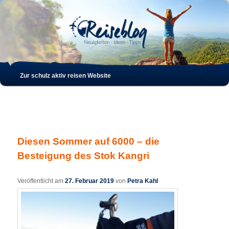
Such
Hauptmenü
Zur schulz aktiv reisen Website
Zum
Zum
Inhalt
sekundären
wechseln
Inhalt
Diesen Sommer auf 6000 – die
wechseln
Besteigung des Stok Kangri
Veröffentlicht am
27. Februar 2019
von
Petra Kahl