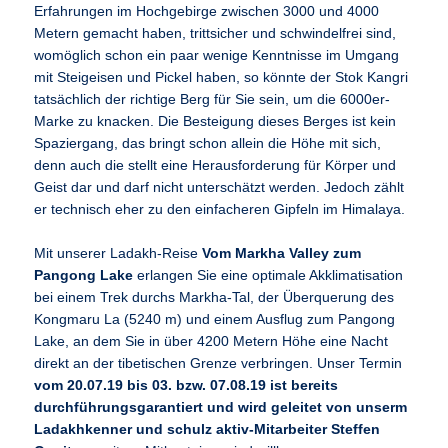
Erfahrungen im Hochgebirge zwischen 3000 und 4000
Metern gemacht haben, trittsicher und schwindelfrei sind,
womöglich schon ein paar wenige Kenntnisse im Umgang
mit Steigeisen und Pickel haben, so könnte der Stok Kangri
tatsächlich der richtige Berg für Sie sein, um die 6000er-
Marke zu knacken. Die Besteigung dieses Berges ist kein
Spaziergang, das bringt schon allein die Höhe mit sich,
denn auch die stellt eine Herausforderung für Körper und
Geist dar und darf nicht unterschätzt werden. Jedoch zählt
er technisch eher zu den einfacheren Gipfeln im Himalaya.
Mit unserer Ladakh-Reise
Vom Markha Valley zum
Pangong Lake
erlangen Sie eine optimale Akklimatisation
bei einem Trek durchs Markha-Tal, der Überquerung des
Kongmaru La (5240 m) und einem Ausflug zum Pangong
Lake, an dem Sie in über 4200 Metern Höhe eine Nacht
direkt an der tibetischen Grenze verbringen. Unser Termin
vom 20.07.19 bis 03. bzw. 07.08.19 ist bereits
durchführungsgarantiert und wird geleitet von unserm
Ladakhkenner und schulz aktiv-Mitarbeiter Steffen