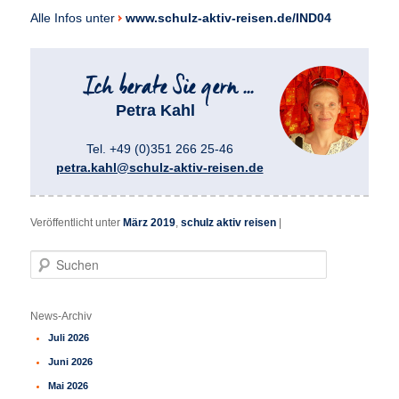
Alle Infos unter
www.schulz-aktiv-reisen.de/IND04
Petra Kahl
Tel. +49 (0)351 266 25-46
petra.kahl@schulz-aktiv-reisen.de
Veröffentlicht unter
März 2019
,
schulz aktiv reisen
|
S
u
c
h
News-Archiv
e
Juli 2026
n
Juni 2026
Mai 2026