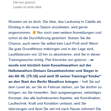
Piet von gotorun:
Laufen ist seine Welt.
Wussten wir es doch: Die Idee, das Laufcamp in Calella als
Einstieg in die neue Saison anzubieten, wird gerne
angenommen.
Nur noch zwei weitere Anmeldungen und
schon ist die Durchführung gesichert. Nutzen Sie die
Chance, auch wenn Sie selbst kein Lauf-Profi sind! Wenn
Sie gute Grundfitness mitbringen und in der Lage sind,
Laufdistanzen von 10 km zu absolvieren, sind Sie in dieser
Trainingswoche richtig. Piet Könnicke von gotorun –
er
wurde erst kürzlich beim Kasselmarathon auf der
Halbmarathon-Distanz Gesamtsechster und Sieger in
der AK 45. (75:18) und wird 35 seiner Trainings“kinder“
an den Start des Berlin Marathon bringen
– holt Sie auf
dem Level ab, wo Sie im Februar stehen, um Sie dorthin zu
bringen, wo Sie hinwollen. Sein ausgewogenes, vielseitiges
Konzept, das alle laufrelevanten Aspekte, wie Koordination,
Lauftechnik, Kraft und Kondition umfasst, wird Sie
überzeugen und lässt Sie viel mit nach Hause nehmen! Die