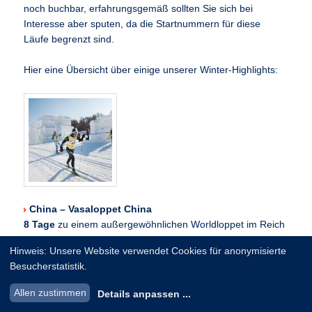
noch buchbar, erfahrungsgemäß sollten Sie sich bei
Interesse aber sputen, da die Startnummern für diese
Läufe begrenzt sind.
Hier eine Übersicht über einige unserer Winter-Highlights:
China – Vasaloppet China
8 Tage
zu einem außergewöhnlichen Worldloppet im Reich
der Mitte: Das chinesische Pendant zum großen Vasaloppet
Hinweis: Unsere Website verwendet Cookies für anonymisierte
in Schweden ist das größte Skilanglauf-Event in China. Wir
Besucherstatistik.
bieten Ihnen neben dem Event selbst auch ein buntes
Rahmenprogramm, u.a. mit Peking und der großen Mauer.
Allen zustimmen
Details anpassen
...
Termin:
01.01. – 08.01.17 (14 Anmeldungen, Restplätze