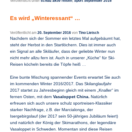
Veröffentlicht unter
schulz aktiv reisen
,
Sport September 2016
Es wird „Winteressant“ …
Veröffentlicht am
20. September 2016
von
Tino Lietsch
Nachdem sich der Sommer ein letztes Mal aufgebäumt hat,
steht der Herbst in den Startlöchern. Dies ist immer auch
ein Signal an alle Skiläufer, dass der geliebte Winter nun
nicht mehr allzu fern ist. Auch in unserer „Küche“ für Ski-
Reisen köcheln bereits die Töpfe heiß …
Eine bunte Mischung spannender Events erwartet Sie auch
im kommenden Winter 2016/2017. Das Skilanglaufjahr
2017 startet zu Jahresbeginn gleich mit einem „Knaller“ im
fernen Osten, mit dem
Vasaloppet China.
Natürlich
erfreuen sich auch unsere schulz sportreisen-Klassiker
starker Nachfrage, z.B. der Marcialonga, der
Isergebirgslauf (der 2017 sein 50-jähriges Jubiläum feiert)
und natürlich der König der Skimarathons, der legendäre
Vasaloppet in Schweden. Momentan sind diese Reisen