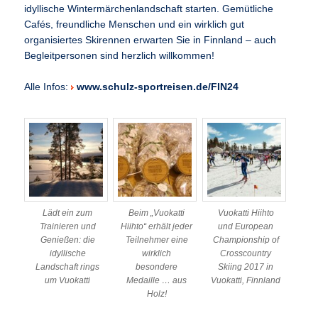
idyllische Wintermärchenlandschaft starten. Gemütliche
Cafés, freundliche Menschen und ein wirklich gut
organisiertes Skirennen erwarten Sie in Finnland – auch
Begleitpersonen sind herzlich willkommen!
Alle Infos:
www.schulz-sportreisen.de/FIN24
Lädt ein zum
Beim „Vuokatti
Vuokatti Hiihto
Trainieren und
Hiihto“ erhält jeder
und European
Genießen: die
Teilnehmer eine
Championship of
idyllische
wirklich
Crosscountry
Landschaft rings
besondere
Skiing 2017 in
um Vuokatti
Medaille … aus
Vuokatti, Finnland
Holz!