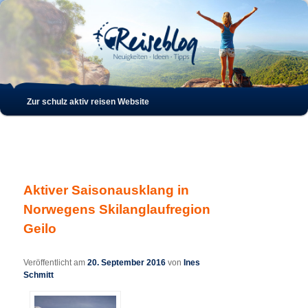
Such
Hauptmenü
Zur schulz aktiv reisen Website
Zum
Zum
Inhalt
sekundären
wechseln
Inhalt
Aktiver Saisonausklang in
wechseln
Norwegens Skilanglaufregion
Geilo
Veröffentlicht am
20. September 2016
von
Ines
Schmitt