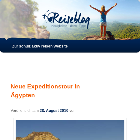
Such
Hauptmenü
Zur schulz aktiv reisen Website
Zum
Zum
Inhalt
sekundären
wechseln
Inhalt
Neue Expeditionstour in
wechseln
Ägypten
Veröffentlicht am
28. August 2010
von