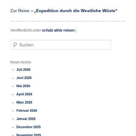
Zur Reise:
„Expedition durch die Westliche Wüste“
Veröffentlicht unter
schulz aktiv reisen
|
S
u
c
h
News-Archiv
e
Juli 2026
n
Juni 2026
Mai 2026
April 2026
März 2026
Februar 2026
Januar 2026
Dezember 2025
November 2025