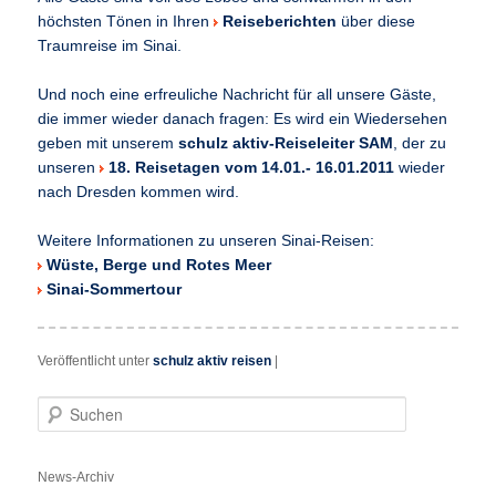
höchsten Tönen in Ihren
Reiseberichten
über diese
Traumreise im Sinai.
Und noch eine erfreuliche Nachricht für all unsere Gäste,
die immer wieder danach fragen: Es wird ein Wiedersehen
geben mit unserem
schulz aktiv-Reiseleiter SAM
, der zu
unseren
18. Reisetagen vom 14.01.- 16.01.2011
wieder
nach Dresden kommen wird.
Weitere Informationen zu unseren Sinai-Reisen:
Wüste, Berge und Rotes Meer
Sinai-Sommertour
Veröffentlicht unter
schulz aktiv reisen
|
S
u
c
h
News-Archiv
e