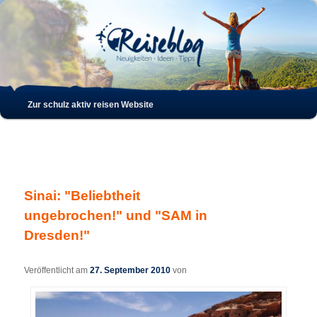
Such
Hauptmenü
Zur schulz aktiv reisen Website
Zum
Zum
Inhalt
sekundären
wechseln
Inhalt
Sinai: "Beliebtheit
wechseln
ungebrochen!" und "SAM in
Dresden!"
Veröffentlicht am
27. September 2010
von