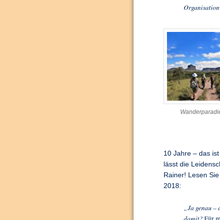
Organisation
Wanderparadi
10 Jahre – das is
lässt die Leidensc
Rainer! Lesen Sie 
2018:
„Ja genau – 
damit?
Für m