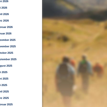
ni 2026
i 2026
ril 2026
rz 2026
bruar 2026
nuar 2026
zember 2025
vember 2025
tober 2025
ptember 2025
gust 2025
li 2025
ni 2025
i 2025
ril 2025
rz 2025
bruar 2025