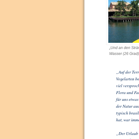
„Und an den Strä
Wasser (26 Grad)
„Auf der Terr
Vogelarten be
viel versproc
Flora und Fa
für uns etwas
der Natur au
typisch brasi
hat, war imme
„Der Urlaub