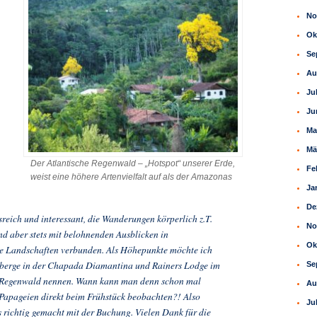
No
Ok
Se
Au
Ju
Ju
Ma
Mä
Der Atlantische Regenwald – „Hotspot“ unserer Erde,
Fe
weist eine höhere Artenvielfalt auf als der Amazonas
Ja
De
eich und interessant, die Wanderungen körperlich z.T.
No
d aber stets mit belohnenden Ausblicken in
Ok
 Landschaften verbunden. Als Höhepunkte möchte ich
elberge in der Chapada Diamantina und Rainers Lodge im
Se
 Regenwald nennen. Wann kann man denn schon mal
Au
 Papageien direkt beim Frühstück beobachten?! Also
Ju
s richtig gemacht mit der Buchung. Vielen Dank für die