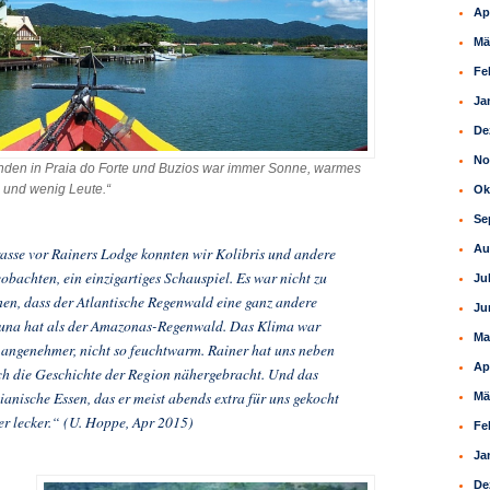
Ap
Mä
Fe
Ja
De
No
nden in Praia do Forte und Buzios war immer Sonne, warmes
 und wenig Leute.“
Ok
Se
Au
asse vor Rainers Lodge konnten wir Kolibris und andere
obachten, ein einzigartiges Schauspiel. Es war nicht zu
Ju
hen, dass der Atlantische Regenwald eine ganz andere
Ju
una hat als der Amazonas-Regenwald. Das Klima war
Ma
 angenehmer, nicht so feuchtwarm. Rainer hat uns neben
Ap
ch die Geschichte der Region nähergebracht. Und das
lianische Essen, das er meist abends extra für uns gekocht
Mä
r lecker.“ (U. Hoppe, Apr 2015)
Fe
Ja
De