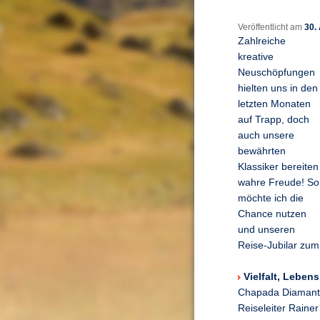
Veröffentlicht am
30.
Zahlreiche
kreative
Neuschöpfungen
hielten uns in den
letzten Monaten
auf Trapp, doch
auch unsere
bewährten
Klassiker bereiten
wahre Freude! So
möchte ich die
Chance nutzen
und unseren
Reise-Jubilar zum
Vielfalt, Leben
Chapada Diamantin
Reiseleiter Raine