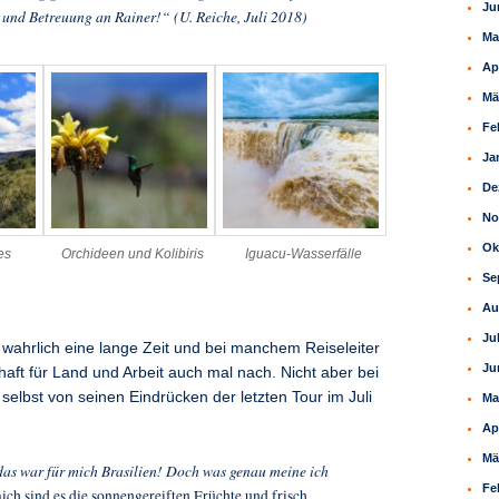
Ju
 und Betreuung an Rainer!“ (U. Reiche, Juli 2018)
Ma
Ap
Mä
Fe
Ja
De
No
Ok
es
Orchideen und Kolibiris
Iguacu-Wasserfälle
Se
Au
Ju
t wahrlich eine lange Zeit und bei manchem Reiseleiter
Ju
haft für Land und Arbeit auch mal nach. Nicht aber bei
selbst von seinen Eindrücken der letzten Tour im Juli
Ma
Ap
Mä
das war für mich Brasilien! Doch was genau meine ich
Fe
ich sind es die sonnengereiften Früchte und frisch