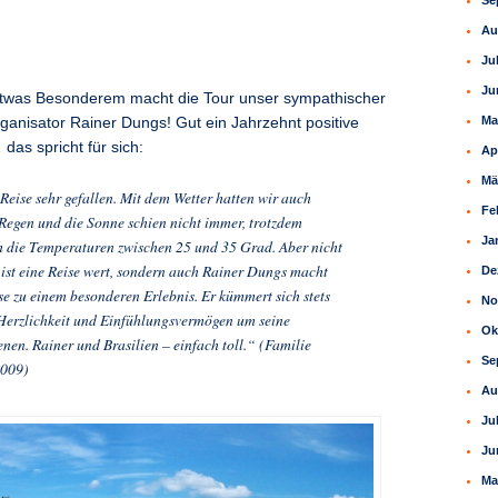
Se
Au
Ju
Ju
 etwas Besonderem macht die Tour unser sympathischer
Ma
rganisator Rainer Dungs! Gut ein Jahrzehnt positive
as spricht für sich:
Ap
Mä
Reise sehr gefallen. Mit dem Wetter hatten wir auch
Fe
Regen und die Sonne schien nicht immer, trotzdem
Ja
h die Temperaturen zwischen 25 und 35 Grad. Aber nicht
 ist eine Reise wert, sondern auch Rainer Dungs macht
De
ise zu einem besonderen Erlebnis. Er kümmert sich stets
No
 Herzlichkeit und Einfühlungsvermögen um seine
Ok
nen. Rainer und Brasilien – einfach toll.“ (Familie
Se
2009)
Au
Ju
Ju
Ma