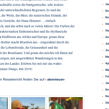
uchtsäfte sowie die buntgemischte, sehr leckere
Ja
er unterschiedlichsten Regionen. Es sind die
De
 die Weite, das Meer, die malerischen Strände, der
No
ie Gerüche, der blaue Himmel … einfach
Ok
ch, und das selbst nach so vielen Jahren! Die Farben der
Se
harakterstarken Einheimischen und die rhythmische
n Einflüssen aus Afrika und Europa: genau diese
Au
 Kultur macht Brasilien aus – eingerahmt durch die
Ju
 die Lebensfreude, die Gelassenheit und die
Ju
t der Brasilianer.
Und genau das möchte ich Ihnen auf
Ma
 zeigen, mit ausgewählten Wanderungen in den
ken des Landes. Erleben Sie mit mir das wahre
Ap
Rainer Dungs, Juli 2018)
Mä
Fe
n Reisebericht finden Sie auf
abenteuer-
Ja
De
No
Ok