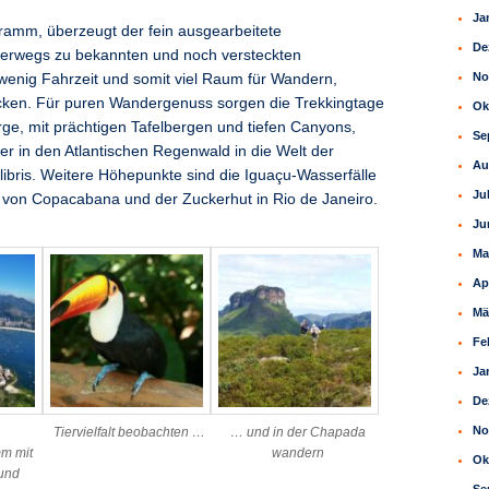
Ja
ramm, überzeugt der fein ausgearbeitete
De
terwegs zu bekannten und noch versteckten
No
enig Fahrzeit und somit viel Raum für Wandern,
ken. Für puren Wandergenuss sorgen die Trekkingtage
Ok
e, mit prächtigen Tafelbergen und tiefen Canyons,
Se
er in den Atlantischen Regenwald in die Welt der
Au
ibris. Weitere Höhepunkte sind die Iguaçu-Wasserfälle
Ju
 von Copacabana und der Zuckerhut in Rio de Janeiro.
Ju
Ma
Ap
Mä
Fe
Ja
De
No
Tiervielfalt beobachten …
… und in der Chapada
m mit
wandern
Ok
 und