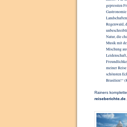
gepressten Fr
Gastronomie d
Landschaften,
Regenwald, d
unbeschreibli
Natur, die c
Musik mit de
Mischung aus
Leidenschaft,
Freundlichkei
meiner Reise
schönsten Ec
Brasilien!“ (
Rainers komplette
reiseberichte.de
.