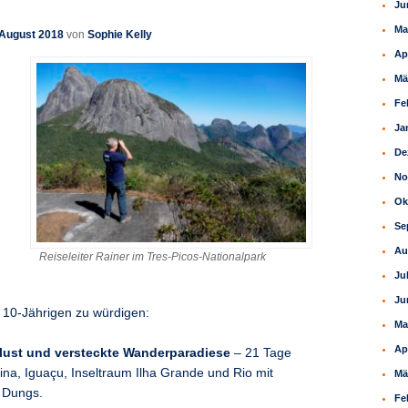
Ju
Ma
 August 2018
von
Sophie Kelly
Ap
Mä
Fe
Ja
De
No
Ok
Se
Au
Reiseleiter Rainer im Tres-Picos-Nationalpark
Ju
Ju
 10-Jährigen zu würdigen:
Ma
Ap
slust und versteckte Wanderparadiese
– 21 Tage
a, Iguaçu, Inseltraum Ilha Grande und Rio mit
Mä
r Dungs.
Fe