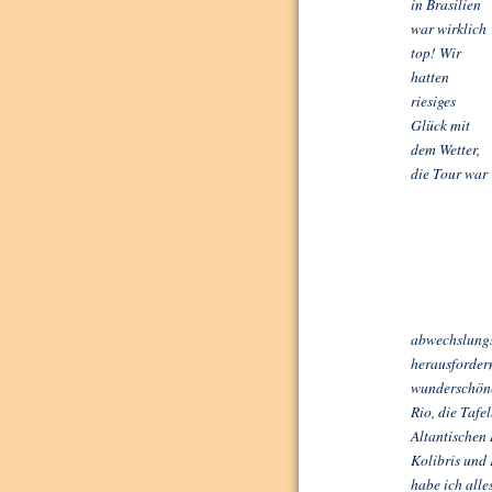
in Brasilien
war wirklich
top! Wir
hatten
riesiges
Glück mit
dem Wetter,
die Tour war
abwechslungsr
herausfordern
wunderschöne
Rio, die Taf
Altantischen
Kolibris und
habe ich alle