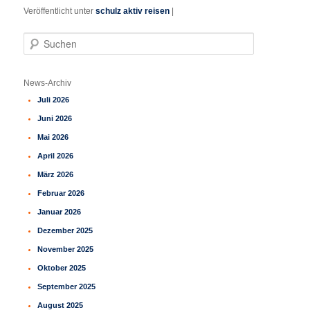
Veröffentlicht unter
schulz aktiv reisen
|
S
u
c
h
News-Archiv
e
Juli 2026
n
Juni 2026
Mai 2026
April 2026
März 2026
Februar 2026
Januar 2026
Dezember 2025
November 2025
Oktober 2025
September 2025
August 2025