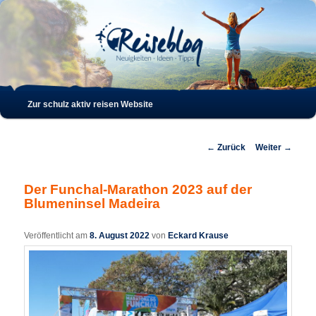
Such
Hauptmenü
Zur schulz aktiv reisen Website
Zum
Zum
Inhalt
sekundären
Beitrags-
←
Zurück
Weiter
→
Navigation
wechseln
Inhalt
Der Funchal-Marathon 2023 auf der
Blumeninsel Madeira
wechseln
Veröffentlicht am
8. August 2022
von
Eckard Krause