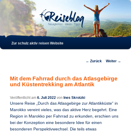
Such
Hauptmenü
Zur schulz aktiv reisen Website
Zum
Zum
Inhalt
sekundären
Beitrags-
←
Zurück
Weiter
→
Navigation
wechseln
Inhalt
Mit dem Fahrrad durch das Atlasgebirge
und Küstentrekking am Atlantik
wechseln
Veröffentlicht am
6. Juli 2022
von
Ines Skrotzki
Unsere Reise „Durch das Atlasgebirge zur Atlantikküste“ in
Marokko vereint vieles, was das aktive Herz begehrt. Eine
Region in Marokko per Fahrrad zu erkunden, erschien uns
bei der Konzeption eine besondere Idee für einen
besonderen Perspektivwechsel. Die teils etwas