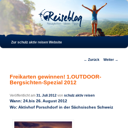
Such
Hauptmenü
Zur schulz aktiv reisen Website
Zum
Zum
Inhalt
sekundären
Beitrags-
←
Zurück
Weiter
→
Navigation
wechseln
Inhalt
Freikarten gewinnen! 1.OUTDOOR-
Bergsichten-Spezial 2012
wechseln
Veröffentlicht am
31. Juli 2012
von
schulz aktiv reisen
Wann: 24.bis 26. August 2012
Wo: Aktivhof Porschdorf in der Sächsisches Schweiz