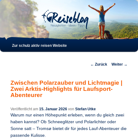
Such
Hauptmenü
Zur schulz aktiv reisen Website
Zum
Zum
Inhalt
sekundären
Beitrags-
←
Zurück
Weiter
→
Navigation
wechseln
Inhalt
Zwischen Polarzauber und Lichtmagie |
Zwei Arktis-Highlights für Laufsport-
wechseln
Abenteurer
Veröffentlicht am
15. Januar 2026
von
Stefan Utke
Warum nur einen Höhepunkt erleben, wenn du gleich zwei
haben kannst? Ob Schneeglitzer und Polarlichter oder
Sonne satt – Tromsø bietet dir für jedes Lauf-Abenteuer die
passende Kulisse.