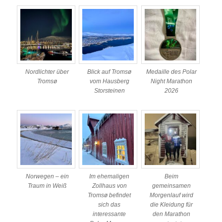
Nordlichter über
Blick auf Tromsø
Medaille des Polar
Tromsø
vom Hausberg
Night Marathon
Storsteinen
2026
Norwegen – ein
Im ehemaligen
Beim
Traum in Weiß
Zollhaus von
gemeinsamen
Tromsø befindet
Morgenlauf wird
sich das
die Kleidung für
interessante
den Marathon