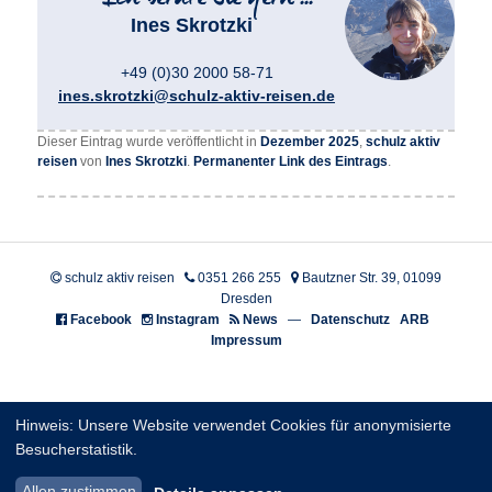
Ines Skrotzki
+49 (0)30 2000 58-71
ines.skrotzki@schulz-aktiv-reisen.de
Dieser Eintrag wurde veröffentlicht in
Dezember 2025
,
schulz aktiv
reisen
von
Ines Skrotzki
.
Permanenter Link des Eintrags
.
schulz aktiv reisen
0351 266 255
Bautzner Str. 39, 01099
Dresden
Facebook
Instagram
News
—
Datenschutz
ARB
Impressum
Hinweis: Unsere Website verwendet Cookies für anonymisierte
Besucherstatistik.
Allen zustimmen