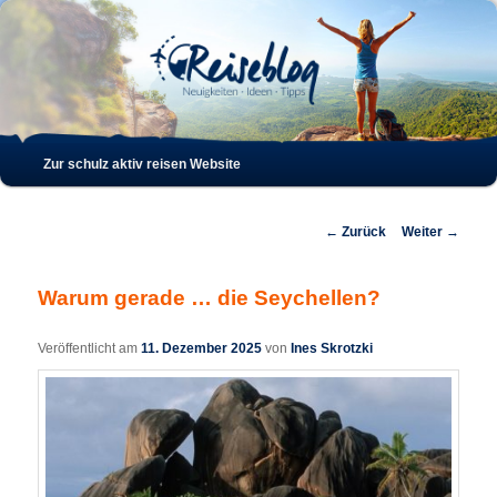
Such
Hauptmenü
Zur schulz aktiv reisen Website
Zum
Zum
Inhalt
sekundären
Beitrags-
←
Zurück
Weiter
→
Navigation
wechseln
Inhalt
Warum gerade … die Seychellen?
wechseln
Veröffentlicht am
11. Dezember 2025
von
Ines Skrotzki