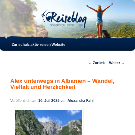
Such
Hauptmenü
Zur schulz aktiv reisen Website
Zum
Zum
Inhalt
sekundären
Beitrags-
←
Zurück
Weiter
→
Navigation
wechseln
Inhalt
Alex unterwegs in Albanien – Wandel,
Vielfalt und Herzlichkeit
wechseln
Veröffentlicht am
10. Juli 2025
von
Alexandra Fahl