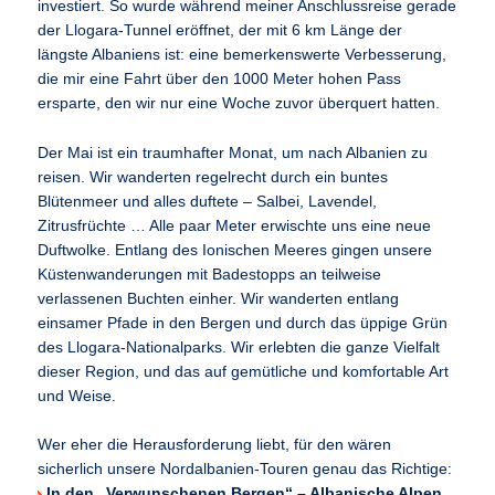
investiert. So wurde während meiner Anschlussreise gerade
der Llogara-Tunnel eröffnet, der mit 6 km Länge der
längste Albaniens ist: eine bemerkenswerte Verbesserung,
die mir eine Fahrt über den 1000 Meter hohen Pass
ersparte, den wir nur eine Woche zuvor überquert hatten.
Der Mai ist ein traumhafter Monat, um nach Albanien zu
reisen. Wir wanderten regelrecht durch ein buntes
Blütenmeer und alles duftete – Salbei, Lavendel,
Zitrusfrüchte … Alle paar Meter erwischte uns eine neue
Duftwolke. Entlang des Ionischen Meeres gingen unsere
Küstenwanderungen mit Badestopps an teilweise
verlassenen Buchten einher. Wir wanderten entlang
einsamer Pfade in den Bergen und durch das üppige Grün
des Llogara-Nationalparks. Wir erlebten die ganze Vielfalt
dieser Region, und das auf gemütliche und komfortable Art
und Weise.
Wer eher die Herausforderung liebt, für den wären
sicherlich unsere Nordalbanien-Touren genau das Richtige:
In den „Verwunschenen Bergen“ – Albanische Alpen