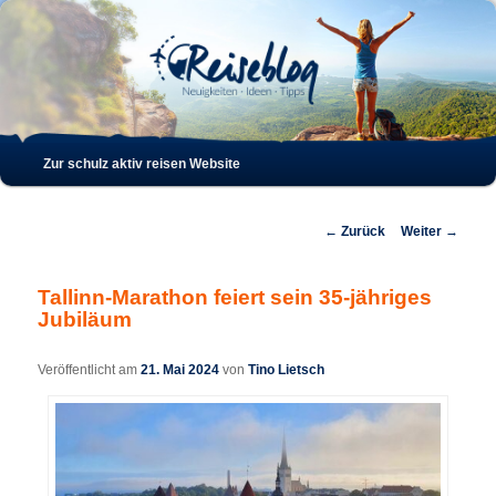
Such
Hauptmenü
Zur schulz aktiv reisen Website
Zum
Zum
Inhalt
sekundären
Beitrags-
←
Zurück
Weiter
→
Navigation
wechseln
Inhalt
Tallinn-Marathon feiert sein 35-jähriges
Jubiläum
wechseln
Veröffentlicht am
21. Mai 2024
von
Tino Lietsch